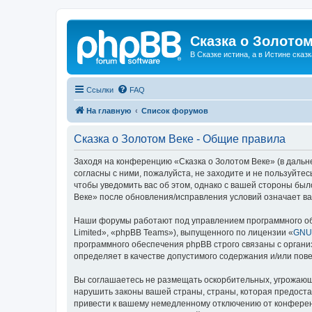
Сказка о Золотом
В Сказке истина, а в Истине сказк
Ссылки
FAQ
На главную
Список форумов
Сказка о Золотом Веке - Общие правила
Заходя на конференцию «Сказка о Золотом Веке» (в дальне
согласны с ними, пожалуйста, не заходите и не пользуйте
чтобы уведомить вас об этом, однако с вашей стороны бы
Веке» после обновления/исправления условий означает ва
Наши форумы работают под управлением программного об
Limited», «phpBB Teams»), выпущенного по лицензии «
GNU 
программного обеспечения phpBB строго связаны с органи
определяет в качестве допустимого содержания и/или по
Вы соглашаетесь не размещать оскорбительных, угрожающ
нарушить законы вашей страны, страны, которая предоста
привести к вашему немедленному отключению от конференц