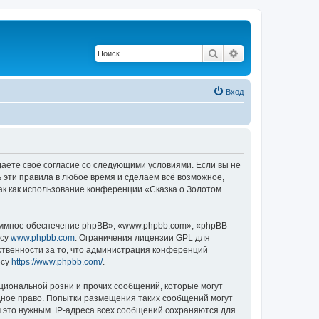
Поиск
Расширенный по
Вход
ждаете своё согласие со следующими условиями. Если вы не
ь эти правила в любое время и сделаем всё возможное,
ак как использование конференции «Сказка о Золотом
ммное обеспечение phpBB», «www.phpbb.com», «phpBB
есу
www.phpbb.com
. Ограничения лицензии GPL для
ственности за то, что администрация конференций
есу
https://www.phpbb.com/
.
циональной розни и прочих сообщений, которые могут
дное право. Попытки размещения таких сообщений могут
 это нужным. IP-адреса всех сообщений сохраняются для