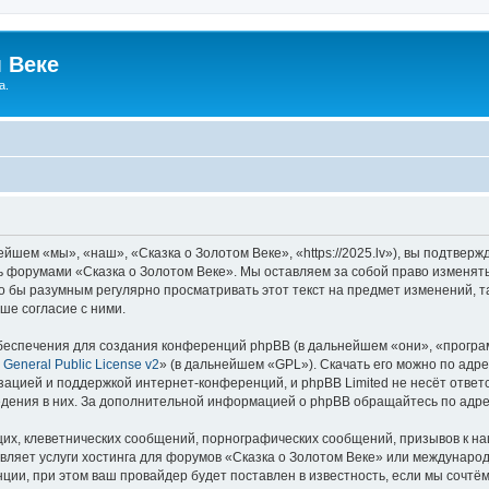
 Веке
а.
йшем «мы», «наш», «Сказка о Золотом Веке», «https://2025.lv»), вы подтвер
сь форумами «Сказка о Золотом Веке». Мы оставляем за собой право изменят
ло бы разумным регулярно просматривать этот текст на предмет изменений, т
ше согласие с ними.
еспечения для создания конференций phpBB (в дальнейшем «они», «програ
General Public License v2
» (в дальнейшем «GPL»). Скачать его можно по адр
зацией и поддержкой интернет-конференций, и phpBB Limited не несёт ответ
ведения в них. За дополнительной информацией о phpBB обращайтесь по адр
их, клеветнических сообщений, порнографических сообщений, призывов к на
вляет услуги хостинга для форумов «Сказка о Золотом Веке» или междунаро
ии, при этом ваш провайдер будет поставлен в известность, если мы сочтём