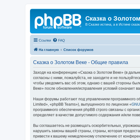
Сказка о Золотом
В Сказке истина, а в Истине сказк
Ссылки
FAQ
На главную
Список форумов
Сказка о Золотом Веке - Общие правила
Заходя на конференцию «Сказка о Золотом Веке» (в дальне
согласны с ними, пожалуйста, не заходите и не пользуйте
чтобы уведомить вас об этом, однако с вашей стороны бы
Веке» после обновления/исправления условий означает ва
Наши форумы работают под управлением программного об
Limited», «phpBB Teams»), выпущенного по лицензии «
GNU 
программного обеспечения phpBB строго связаны с органи
определяет в качестве допустимого содержания и/или по
Вы соглашаетесь не размещать оскорбительных, угрожающ
нарушить законы вашей страны, страны, которая предоста
привести к вашему немедленному отключению от конференц