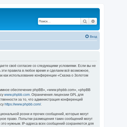
Поиск
Расширенный по
Вход
ждаете своё согласие со следующими условиями. Если вы не
ь эти правила в любое время и сделаем всё возможное,
ак как использование конференции «Сказка о Золотом
ммное обеспечение phpBB», «www.phpbb.com», «phpBB
есу
www.phpbb.com
. Ограничения лицензии GPL для
ственности за то, что администрация конференций
есу
https://www.phpbb.com/
.
циональной розни и прочих сообщений, которые могут
дное право. Попытки размещения таких сообщений могут
 это нужным. IP-адреса всех сообщений сохраняются для