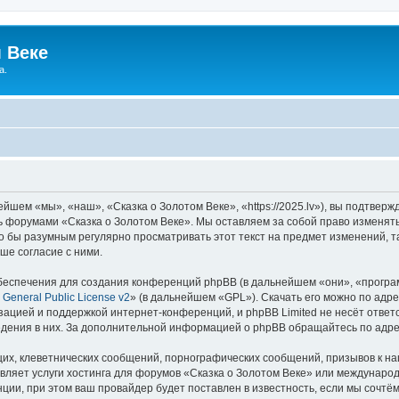
 Веке
а.
йшем «мы», «наш», «Сказка о Золотом Веке», «https://2025.lv»), вы подтвер
сь форумами «Сказка о Золотом Веке». Мы оставляем за собой право изменят
ло бы разумным регулярно просматривать этот текст на предмет изменений, т
ше согласие с ними.
еспечения для создания конференций phpBB (в дальнейшем «они», «програ
General Public License v2
» (в дальнейшем «GPL»). Скачать его можно по адр
зацией и поддержкой интернет-конференций, и phpBB Limited не несёт ответ
ведения в них. За дополнительной информацией о phpBB обращайтесь по адр
их, клеветнических сообщений, порнографических сообщений, призывов к на
вляет услуги хостинга для форумов «Сказка о Золотом Веке» или междунаро
ии, при этом ваш провайдер будет поставлен в известность, если мы сочтём