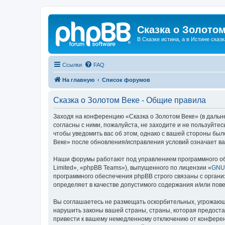
Сказка о Золотом
В Сказке истина, а в Истине сказк
Ссылки
FAQ
На главную
Список форумов
Сказка о Золотом Веке - Общие правила
Заходя на конференцию «Сказка о Золотом Веке» (в дальне
согласны с ними, пожалуйста, не заходите и не пользуйте
чтобы уведомить вас об этом, однако с вашей стороны бы
Веке» после обновления/исправления условий означает ва
Наши форумы работают под управлением программного об
Limited», «phpBB Teams»), выпущенного по лицензии «
GNU 
программного обеспечения phpBB строго связаны с органи
определяет в качестве допустимого содержания и/или по
Вы соглашаетесь не размещать оскорбительных, угрожающ
нарушить законы вашей страны, страны, которая предоста
привести к вашему немедленному отключению от конференц