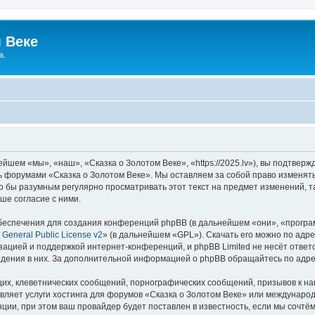
 Веке
а.
йшем «мы», «наш», «Сказка о Золотом Веке», «https://2025.lv»), вы подтвер
сь форумами «Сказка о Золотом Веке». Мы оставляем за собой право изменят
ло бы разумным регулярно просматривать этот текст на предмет изменений, т
ше согласие с ними.
еспечения для создания конференций phpBB (в дальнейшем «они», «програ
General Public License v2
» (в дальнейшем «GPL»). Скачать его можно по адр
зацией и поддержкой интернет-конференций, и phpBB Limited не несёт ответ
ведения в них. За дополнительной информацией о phpBB обращайтесь по адр
их, клеветнических сообщений, порнографических сообщений, призывов к на
вляет услуги хостинга для форумов «Сказка о Золотом Веке» или междунаро
ии, при этом ваш провайдер будет поставлен в известность, если мы сочтём