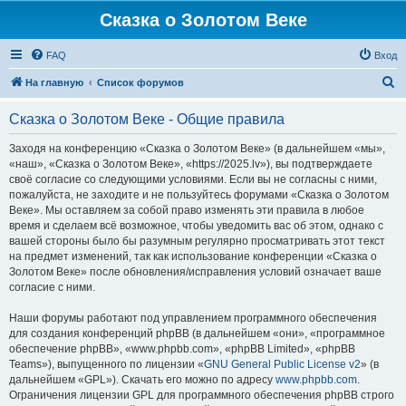
Сказка о Золотом Веке
FAQ
Вход
П
На главную
Список форумов
о
Сказка о Золотом Веке - Общие правила
и
с
Заходя на конференцию «Сказка о Золотом Веке» (в дальнейшем «мы»,
«наш», «Сказка о Золотом Веке», «https://2025.lv»), вы подтверждаете
к
своё согласие со следующими условиями. Если вы не согласны с ними,
пожалуйста, не заходите и не пользуйтесь форумами «Сказка о Золотом
Веке». Мы оставляем за собой право изменять эти правила в любое
время и сделаем всё возможное, чтобы уведомить вас об этом, однако с
вашей стороны было бы разумным регулярно просматривать этот текст
на предмет изменений, так как использование конференции «Сказка о
Золотом Веке» после обновления/исправления условий означает ваше
согласие с ними.
Наши форумы работают под управлением программного обеспечения
для создания конференций phpBB (в дальнейшем «они», «программное
обеспечение phpBB», «www.phpbb.com», «phpBB Limited», «phpBB
Teams»), выпущенного по лицензии «
GNU General Public License v2
» (в
дальнейшем «GPL»). Скачать его можно по адресу
www.phpbb.com
.
Ограничения лицензии GPL для программного обеспечения phpBB строго