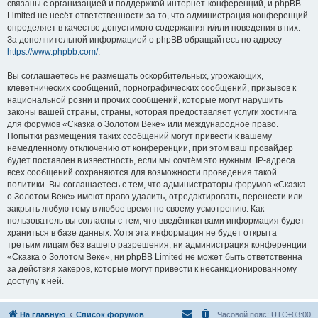
связаны с организацией и поддержкой интернет-конференций, и phpBB
Limited не несёт ответственности за то, что администрация конференций
определяет в качестве допустимого содержания и/или поведения в них.
За дополнительной информацией о phpBB обращайтесь по адресу
https://www.phpbb.com/
.
Вы соглашаетесь не размещать оскорбительных, угрожающих,
клеветнических сообщений, порнографических сообщений, призывов к
национальной розни и прочих сообщений, которые могут нарушить
законы вашей страны, страны, которая предоставляет услуги хостинга
для форумов «Сказка о Золотом Веке» или международное право.
Попытки размещения таких сообщений могут привести к вашему
немедленному отключению от конференции, при этом ваш провайдер
будет поставлен в известность, если мы сочтём это нужным. IP-адреса
всех сообщений сохраняются для возможности проведения такой
политики. Вы соглашаетесь с тем, что администраторы форумов «Сказка
о Золотом Веке» имеют право удалить, отредактировать, перенести или
закрыть любую тему в любое время по своему усмотрению. Как
пользователь вы согласны с тем, что введённая вами информация будет
храниться в базе данных. Хотя эта информация не будет открыта
третьим лицам без вашего разрешения, ни администрация конференции
«Сказка о Золотом Веке», ни phpBB Limited не может быть ответственна
за действия хакеров, которые могут привести к несанкционированному
доступу к ней.
На главную
Список форумов
Часовой пояс:
UTC+03:00