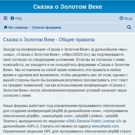
Сказка о Золотом Веке
FAQ
Вход
П
На главную
Список форумов
о
Сказка о Золотом Веке - Общие правила
и
с
Заходя на конференцию «Сказка о Золотом Веке» (в дальнейшем «мы»,
«наш», «Сказка о Золотом Веке», «https://2025.lv»), вы подтверждаете
к
своё согласие со следующими условиями. Если вы не согласны с ними,
пожалуйста, не заходите и не пользуйтесь форумами «Сказка о Золотом
Веке». Мы оставляем за собой право изменять эти правила в любое
время и сделаем всё возможное, чтобы уведомить вас об этом, однако с
вашей стороны было бы разумным регулярно просматривать этот текст
на предмет изменений, так как использование конференции «Сказка о
Золотом Веке» после обновления/исправления условий означает ваше
согласие с ними.
Наши форумы работают под управлением программного обеспечения
для создания конференций phpBB (в дальнейшем «они», «программное
обеспечение phpBB», «www.phpbb.com», «phpBB Limited», «phpBB
Teams»), выпущенного по лицензии «
GNU General Public License v2
» (в
дальнейшем «GPL»). Скачать его можно по адресу
www.phpbb.com
.
Ограничения лицензии GPL для программного обеспечения phpBB строго