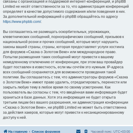
связаны с организацией и поддержкой интернет-конференций, и phpBB
Limited не несёт ответственности за то, что администрация конференций
определяет в качестве допустимого содержания и/или поведения в них.
За дополнительной информацией о phpBB обращайтесь по адресу
https://www.phpbb.com/
.
Вы соглашаетесь не размещать оскорбительных, угрожающих,
клеветнических сообщений, порнографических сообщений, призывов к
национальной розни и прочих сообщений, которые могут нарушить
законы вашей страны, страны, которая предоставляет услуги хостинга
для форумов «Сказка о Золотом Веке» или международное право.
Попытки размещения таких сообщений могут привести к вашему
немедленному отключению от конференции, при этом ваш провайдер
будет поставлен в известность, если мы сочтём это нужным. IP-адреса
всех сообщений сохраняются для возможности проведения такой
политики. Вы соглашаетесь с тем, что администраторы форумов «Сказка
о Золотом Веке» имеют право удалить, отредактировать, перенести или
закрыть любую тему в любое время по своему усмотрению. Как
пользователь вы согласны с тем, что введённая вами информация будет
храниться в базе данных. Хотя эта информация не будет открыта
третьим лицам без вашего разрешения, ни администрация конференции
«Сказка о Золотом Веке», ни phpBB Limited не может быть ответственна
за действия хакеров, которые могут привести к несанкционированному
доступу к ней.
На главную
Список форумов
Часовой пояс:
UTC+03:00