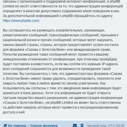
связаны с организацией и поддержкой интернет-конференций, и phpBB
Limited не несёт ответственности за то, что администрация конференций
определяет в качестве допустимого содержания и/или поведения в них.
За дополнительной информацией о phpBB обращайтесь по адресу
https://www.phpbb.com/
.
Вы соглашаетесь не размещать оскорбительных, угрожающих,
клеветнических сообщений, порнографических сообщений, призывов к
национальной розни и прочих сообщений, которые могут нарушить
законы вашей страны, страны, которая предоставляет услуги хостинга
для форумов «Сказка о Золотом Веке» или международное право.
Попытки размещения таких сообщений могут привести к вашему
немедленному отключению от конференции, при этом ваш провайдер
будет поставлен в известность, если мы сочтём это нужным. IP-адреса
всех сообщений сохраняются для возможности проведения такой
политики. Вы соглашаетесь с тем, что администраторы форумов «Сказка
о Золотом Веке» имеют право удалить, отредактировать, перенести или
закрыть любую тему в любое время по своему усмотрению. Как
пользователь вы согласны с тем, что введённая вами информация будет
храниться в базе данных. Хотя эта информация не будет открыта
третьим лицам без вашего разрешения, ни администрация конференции
«Сказка о Золотом Веке», ни phpBB Limited не может быть ответственна
за действия хакеров, которые могут привести к несанкционированному
доступу к ней.
На главную
Список форумов
Часовой пояс:
UTC+03:00