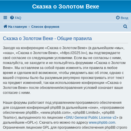
Сказка о Золотом Веке
FAQ
Вход
П
На главную
Список форумов
о
Сказка о Золотом Веке - Общие правила
и
с
Заходя на конференцию «Сказка о Золотом Веке» (в дальнейшем «мы»,
«наш», «Сказка о Золотом Веке», «https://2025.lv»), вы подтверждаете
к
своё согласие со следующими условиями. Если вы не согласны с ними,
пожалуйста, не заходите и не пользуйтесь форумами «Сказка о Золотом
Веке». Мы оставляем за собой право изменять эти правила в любое
время и сделаем всё возможное, чтобы уведомить вас об этом, однако с
вашей стороны было бы разумным регулярно просматривать этот текст
на предмет изменений, так как использование конференции «Сказка о
Золотом Веке» после обновления/исправления условий означает ваше
согласие с ними.
Наши форумы работают под управлением программного обеспечения
для создания конференций phpBB (в дальнейшем «они», «программное
обеспечение phpBB», «www.phpbb.com», «phpBB Limited», «phpBB
Teams»), выпущенного по лицензии «
GNU General Public License v2
» (в
дальнейшем «GPL»). Скачать его можно по адресу
www.phpbb.com
.
Ограничения лицензии GPL для программного обеспечения phpBB строго