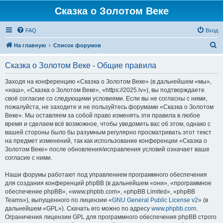
Сказка о Золотом Веке
FAQ
Вход
П
На главную
Список форумов
о
Сказка о Золотом Веке - Общие правила
и
с
Заходя на конференцию «Сказка о Золотом Веке» (в дальнейшем «мы»,
«наш», «Сказка о Золотом Веке», «https://2025.lv»), вы подтверждаете
к
своё согласие со следующими условиями. Если вы не согласны с ними,
пожалуйста, не заходите и не пользуйтесь форумами «Сказка о Золотом
Веке». Мы оставляем за собой право изменять эти правила в любое
время и сделаем всё возможное, чтобы уведомить вас об этом, однако с
вашей стороны было бы разумным регулярно просматривать этот текст
на предмет изменений, так как использование конференции «Сказка о
Золотом Веке» после обновления/исправления условий означает ваше
согласие с ними.
Наши форумы работают под управлением программного обеспечения
для создания конференций phpBB (в дальнейшем «они», «программное
обеспечение phpBB», «www.phpbb.com», «phpBB Limited», «phpBB
Teams»), выпущенного по лицензии «
GNU General Public License v2
» (в
дальнейшем «GPL»). Скачать его можно по адресу
www.phpbb.com
.
Ограничения лицензии GPL для программного обеспечения phpBB строго