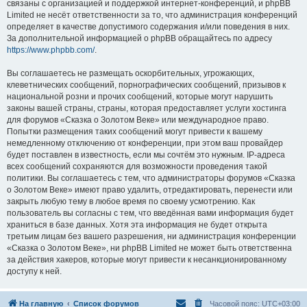
связаны с организацией и поддержкой интернет-конференций, и phpBB
Limited не несёт ответственности за то, что администрация конференций
определяет в качестве допустимого содержания и/или поведения в них.
За дополнительной информацией о phpBB обращайтесь по адресу
https://www.phpbb.com/
.
Вы соглашаетесь не размещать оскорбительных, угрожающих,
клеветнических сообщений, порнографических сообщений, призывов к
национальной розни и прочих сообщений, которые могут нарушить
законы вашей страны, страны, которая предоставляет услуги хостинга
для форумов «Сказка о Золотом Веке» или международное право.
Попытки размещения таких сообщений могут привести к вашему
немедленному отключению от конференции, при этом ваш провайдер
будет поставлен в известность, если мы сочтём это нужным. IP-адреса
всех сообщений сохраняются для возможности проведения такой
политики. Вы соглашаетесь с тем, что администраторы форумов «Сказка
о Золотом Веке» имеют право удалить, отредактировать, перенести или
закрыть любую тему в любое время по своему усмотрению. Как
пользователь вы согласны с тем, что введённая вами информация будет
храниться в базе данных. Хотя эта информация не будет открыта
третьим лицам без вашего разрешения, ни администрация конференции
«Сказка о Золотом Веке», ни phpBB Limited не может быть ответственна
за действия хакеров, которые могут привести к несанкционированному
доступу к ней.
На главную
Список форумов
Часовой пояс:
UTC+03:00