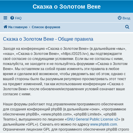
Сказка о Золотом Веке
FAQ
Вход
П
На главную
Список форумов
о
Сказка о Золотом Веке - Общие правила
и
с
Заходя на конференцию «Сказка о Золотом Веке» (в дальнейшем «мы»,
«наш», «Сказка о Золотом Веке», «https://2025.lv»), вы подтверждаете
к
своё согласие со следующими условиями. Если вы не согласны с ними,
пожалуйста, не заходите и не пользуйтесь форумами «Сказка о Золотом
Веке». Мы оставляем за собой право изменять эти правила в любое
время и сделаем всё возможное, чтобы уведомить вас об этом, однако с
вашей стороны было бы разумным регулярно просматривать этот текст
на предмет изменений, так как использование конференции «Сказка о
Золотом Веке» после обновления/исправления условий означает ваше
согласие с ними.
Наши форумы работают под управлением программного обеспечения
для создания конференций phpBB (в дальнейшем «они», «программное
обеспечение phpBB», «www.phpbb.com», «phpBB Limited», «phpBB
Teams»), выпущенного по лицензии «
GNU General Public License v2
» (в
дальнейшем «GPL»). Скачать его можно по адресу
www.phpbb.com
.
Ограничения лицензии GPL для программного обеспечения phpBB строго