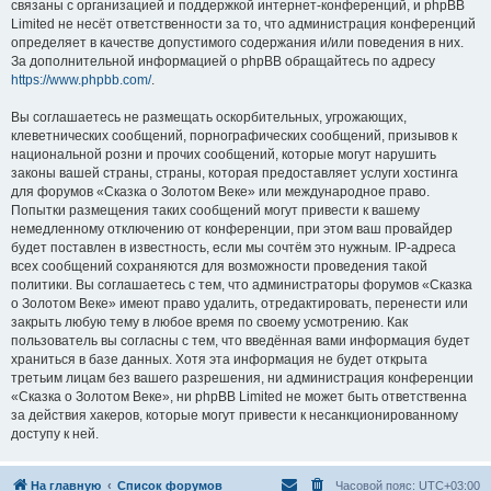
связаны с организацией и поддержкой интернет-конференций, и phpBB
Limited не несёт ответственности за то, что администрация конференций
определяет в качестве допустимого содержания и/или поведения в них.
За дополнительной информацией о phpBB обращайтесь по адресу
https://www.phpbb.com/
.
Вы соглашаетесь не размещать оскорбительных, угрожающих,
клеветнических сообщений, порнографических сообщений, призывов к
национальной розни и прочих сообщений, которые могут нарушить
законы вашей страны, страны, которая предоставляет услуги хостинга
для форумов «Сказка о Золотом Веке» или международное право.
Попытки размещения таких сообщений могут привести к вашему
немедленному отключению от конференции, при этом ваш провайдер
будет поставлен в известность, если мы сочтём это нужным. IP-адреса
всех сообщений сохраняются для возможности проведения такой
политики. Вы соглашаетесь с тем, что администраторы форумов «Сказка
о Золотом Веке» имеют право удалить, отредактировать, перенести или
закрыть любую тему в любое время по своему усмотрению. Как
пользователь вы согласны с тем, что введённая вами информация будет
храниться в базе данных. Хотя эта информация не будет открыта
третьим лицам без вашего разрешения, ни администрация конференции
«Сказка о Золотом Веке», ни phpBB Limited не может быть ответственна
за действия хакеров, которые могут привести к несанкционированному
доступу к ней.
На главную
Список форумов
Часовой пояс:
UTC+03:00