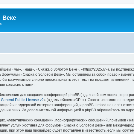
 Веке
а.
йшем «мы», «наш», «Сказка о Золотом Веке», «https://2025.lv»), вы подтвер
сь форумами «Сказка о Золотом Веке». Мы оставляем за собой право изменят
ло бы разумным регулярно просматривать этот текст на предмет изменений, т
ше согласие с ними.
еспечения для создания конференций phpBB (в дальнейшем «они», «програ
General Public License v2
» (в дальнейшем «GPL»). Скачать его можно по адр
зацией и поддержкой интернет-конференций, и phpBB Limited не несёт ответ
ведения в них. За дополнительной информацией о phpBB обращайтесь по адр
их, клеветнических сообщений, порнографических сообщений, призывов к на
вляет услуги хостинга для форумов «Сказка о Золотом Веке» или междунаро
ии, при этом ваш провайдер будет поставлен в известность, если мы сочтём