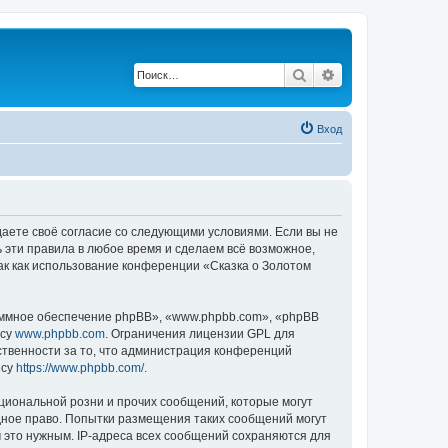
Поиск
Расширенный по
Вход
ждаете своё согласие со следующими условиями. Если вы не
ь эти правила в любое время и сделаем всё возможное,
ак как использование конференции «Сказка о Золотом
ммное обеспечение phpBB», «www.phpbb.com», «phpBB
есу
www.phpbb.com
. Ограничения лицензии GPL для
ственности за то, что администрация конференций
есу
https://www.phpbb.com/
.
циональной розни и прочих сообщений, которые могут
дное право. Попытки размещения таких сообщений могут
 это нужным. IP-адреса всех сообщений сохраняются для