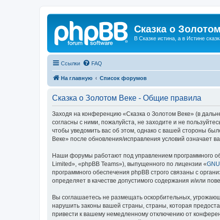
Сказка о Золотом
В Сказке истина, а в Истине сказк
Ссылки
FAQ
На главную
Список форумов
Сказка о Золотом Веке - Общие правила
Заходя на конференцию «Сказка о Золотом Веке» (в дальне
согласны с ними, пожалуйста, не заходите и не пользуйте
чтобы уведомить вас об этом, однако с вашей стороны бы
Веке» после обновления/исправления условий означает ва
Наши форумы работают под управлением программного об
Limited», «phpBB Teams»), выпущенного по лицензии «
GNU 
программного обеспечения phpBB строго связаны с органи
определяет в качестве допустимого содержания и/или по
Вы соглашаетесь не размещать оскорбительных, угрожающ
нарушить законы вашей страны, страны, которая предоста
привести к вашему немедленному отключению от конференц