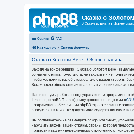
Сказка о Золотом
В Сказке истина, а в Истине сказк
Ссылки
FAQ
На главную
Список форумов
Сказка о Золотом Веке - Общие правила
Заходя на конференцию «Сказка о Золотом Веке» (в дальне
согласны с ними, пожалуйста, не заходите и не пользуйте
чтобы уведомить вас об этом, однако с вашей стороны бы
Веке» после обновления/исправления условий означает ва
Наши форумы работают под управлением программного об
Limited», «phpBB Teams»), выпущенного по лицензии «
GNU 
программного обеспечения phpBB строго связаны с органи
определяет в качестве допустимого содержания и/или по
Вы соглашаетесь не размещать оскорбительных, угрожающ
нарушить законы вашей страны, страны, которая предоста
привести к вашему немедленному отключению от конференц