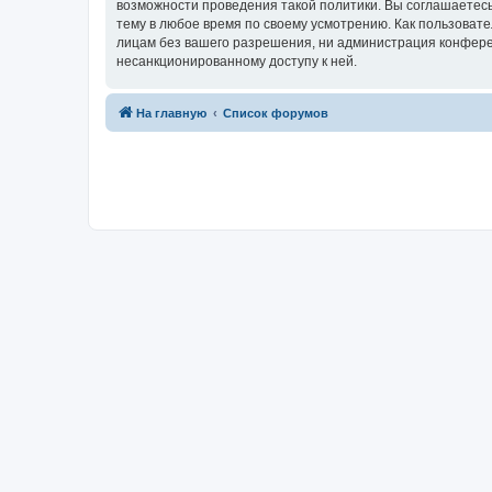
возможности проведения такой политики. Вы соглашаетесь
тему в любое время по своему усмотрению. Как пользовате
лицам без вашего разрешения, ни администрация конференц
несанкционированному доступу к ней.
На главную
Список форумов