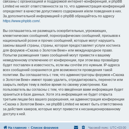
связаны с организацией и поддержкой интернет-конференций, и phpBB
Limited не несёт ответственности за то, что администрация конференций
определяет в качестве допустимого содержания и/или поведения в них.
За дополнительной информацией о phpBB обращайтесь по адресу
https://www.phpbb.com/
.
Вы соглашаетесь не размещать оскорбительных, угрожающих,
клеветнических сообщений, порнографических сообщений, призывов к
национальной розни и прочих сообщений, которые могут нарушить
законы вашей страны, страны, которая предоставляет услуги хостинга
для форумов «Сказка о Золотом Веке» или международное право.
Попытки размещения таких сообщений могут привести к вашему
немедленному отключению от конференции, при этом ваш провайдер
будет поставлен в известность, если мы сочтём это нужным. IP-адреса
всех сообщений сохраняются для возможности проведения такой
политики. Вы соглашаетесь с тем, что администраторы форумов «Сказка
о Золотом Веке» имеют право удалить, отредактировать, перенести или
закрыть любую тему в любое время по своему усмотрению. Как
пользователь вы согласны с тем, что введённая вами информация будет
храниться в базе данных. Хотя эта информация не будет открыта
третьим лицам без вашего разрешения, ни администрация конференции
«Сказка о Золотом Веке», ни phpBB Limited не может быть ответственна
за действия хакеров, которые могут привести к несанкционированному
доступу к ней.
На главную
Список форумов
Часовой пояс:
UTC+03:00