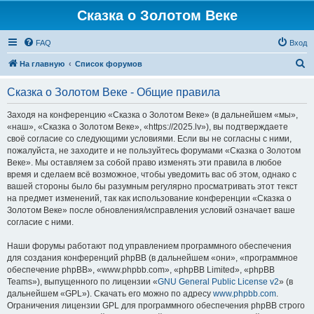
Сказка о Золотом Веке
FAQ
Вход
П
На главную
Список форумов
о
Сказка о Золотом Веке - Общие правила
и
с
Заходя на конференцию «Сказка о Золотом Веке» (в дальнейшем «мы»,
«наш», «Сказка о Золотом Веке», «https://2025.lv»), вы подтверждаете
к
своё согласие со следующими условиями. Если вы не согласны с ними,
пожалуйста, не заходите и не пользуйтесь форумами «Сказка о Золотом
Веке». Мы оставляем за собой право изменять эти правила в любое
время и сделаем всё возможное, чтобы уведомить вас об этом, однако с
вашей стороны было бы разумным регулярно просматривать этот текст
на предмет изменений, так как использование конференции «Сказка о
Золотом Веке» после обновления/исправления условий означает ваше
согласие с ними.
Наши форумы работают под управлением программного обеспечения
для создания конференций phpBB (в дальнейшем «они», «программное
обеспечение phpBB», «www.phpbb.com», «phpBB Limited», «phpBB
Teams»), выпущенного по лицензии «
GNU General Public License v2
» (в
дальнейшем «GPL»). Скачать его можно по адресу
www.phpbb.com
.
Ограничения лицензии GPL для программного обеспечения phpBB строго