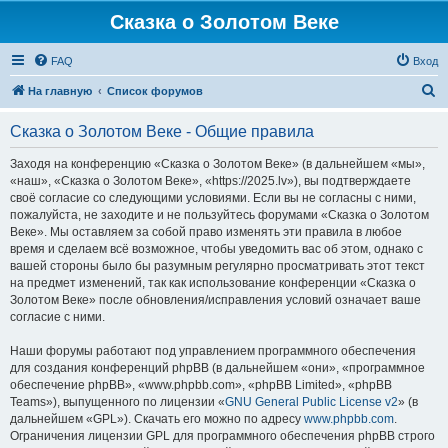
Сказка о Золотом Веке
FAQ
Вход
П
На главную
Список форумов
о
Сказка о Золотом Веке - Общие правила
и
с
Заходя на конференцию «Сказка о Золотом Веке» (в дальнейшем «мы»,
«наш», «Сказка о Золотом Веке», «https://2025.lv»), вы подтверждаете
к
своё согласие со следующими условиями. Если вы не согласны с ними,
пожалуйста, не заходите и не пользуйтесь форумами «Сказка о Золотом
Веке». Мы оставляем за собой право изменять эти правила в любое
время и сделаем всё возможное, чтобы уведомить вас об этом, однако с
вашей стороны было бы разумным регулярно просматривать этот текст
на предмет изменений, так как использование конференции «Сказка о
Золотом Веке» после обновления/исправления условий означает ваше
согласие с ними.
Наши форумы работают под управлением программного обеспечения
для создания конференций phpBB (в дальнейшем «они», «программное
обеспечение phpBB», «www.phpbb.com», «phpBB Limited», «phpBB
Teams»), выпущенного по лицензии «
GNU General Public License v2
» (в
дальнейшем «GPL»). Скачать его можно по адресу
www.phpbb.com
.
Ограничения лицензии GPL для программного обеспечения phpBB строго