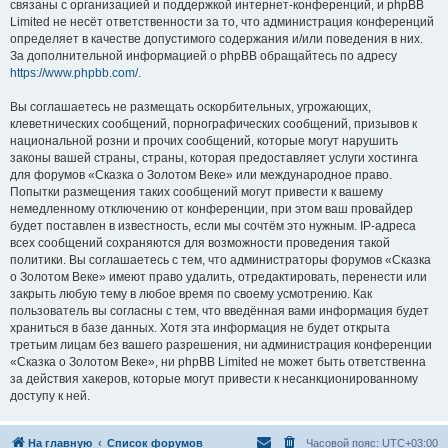
связаны с организацией и поддержкой интернет-конференций, и phpBB
Limited не несёт ответственности за то, что администрация конференций
определяет в качестве допустимого содержания и/или поведения в них.
За дополнительной информацией о phpBB обращайтесь по адресу
https://www.phpbb.com/
.
Вы соглашаетесь не размещать оскорбительных, угрожающих,
клеветнических сообщений, порнографических сообщений, призывов к
национальной розни и прочих сообщений, которые могут нарушить
законы вашей страны, страны, которая предоставляет услуги хостинга
для форумов «Сказка о Золотом Веке» или международное право.
Попытки размещения таких сообщений могут привести к вашему
немедленному отключению от конференции, при этом ваш провайдер
будет поставлен в известность, если мы сочтём это нужным. IP-адреса
всех сообщений сохраняются для возможности проведения такой
политики. Вы соглашаетесь с тем, что администраторы форумов «Сказка
о Золотом Веке» имеют право удалить, отредактировать, перенести или
закрыть любую тему в любое время по своему усмотрению. Как
пользователь вы согласны с тем, что введённая вами информация будет
храниться в базе данных. Хотя эта информация не будет открыта
третьим лицам без вашего разрешения, ни администрация конференции
«Сказка о Золотом Веке», ни phpBB Limited не может быть ответственна
за действия хакеров, которые могут привести к несанкционированному
доступу к ней.
На главную
Список форумов
Часовой пояс:
UTC+03:00