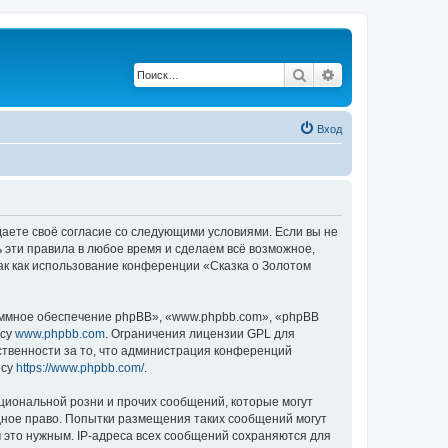
Поиск
Расширенный по
Вход
ждаете своё согласие со следующими условиями. Если вы не
ь эти правила в любое время и сделаем всё возможное,
ак как использование конференции «Сказка о Золотом
ммное обеспечение phpBB», «www.phpbb.com», «phpBB
есу
www.phpbb.com
. Ограничения лицензии GPL для
ственности за то, что администрация конференций
есу
https://www.phpbb.com/
.
циональной розни и прочих сообщений, которые могут
дное право. Попытки размещения таких сообщений могут
 это нужным. IP-адреса всех сообщений сохраняются для