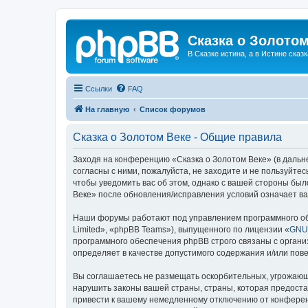
Сказка о Золотом
В Сказке истина, а в Истине сказк
Ссылки
FAQ
На главную
Список форумов
Сказка о Золотом Веке - Общие правила
Заходя на конференцию «Сказка о Золотом Веке» (в дальне
согласны с ними, пожалуйста, не заходите и не пользуйте
чтобы уведомить вас об этом, однако с вашей стороны бы
Веке» после обновления/исправления условий означает ва
Наши форумы работают под управлением программного об
Limited», «phpBB Teams»), выпущенного по лицензии «
GNU 
программного обеспечения phpBB строго связаны с органи
определяет в качестве допустимого содержания и/или по
Вы соглашаетесь не размещать оскорбительных, угрожающ
нарушить законы вашей страны, страны, которая предоста
привести к вашему немедленному отключению от конференц