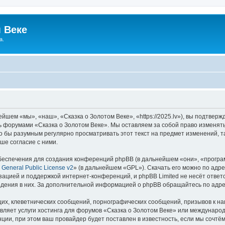
 Веке
а.
йшем «мы», «наш», «Сказка о Золотом Веке», «https://2025.lv»), вы подтвер
сь форумами «Сказка о Золотом Веке». Мы оставляем за собой право изменят
ло бы разумным регулярно просматривать этот текст на предмет изменений, т
ше согласие с ними.
еспечения для создания конференций phpBB (в дальнейшем «они», «програ
General Public License v2
» (в дальнейшем «GPL»). Скачать его можно по адр
зацией и поддержкой интернет-конференций, и phpBB Limited не несёт ответ
ведения в них. За дополнительной информацией о phpBB обращайтесь по адр
их, клеветнических сообщений, порнографических сообщений, призывов к на
вляет услуги хостинга для форумов «Сказка о Золотом Веке» или междунаро
ии, при этом ваш провайдер будет поставлен в известность, если мы сочтём