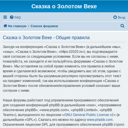
Сказка о Золотом Веке
FAQ
Вход
П
На главную
Список форумов
о
Сказка о Золотом Веке - Общие правила
и
с
Заходя на конференцию «Сказка о Золотом Веке» (в дальнейшем «мы»,
«наш», «Сказка о Золотом Веке», «https://2025.lv»), вы подтверждаете
к
своё согласие со следующими условиями. Если вы не согласны с ними,
пожалуйста, не заходите и не пользуйтесь форумами «Сказка о Золотом
Веке». Мы оставляем за собой право изменять эти правила в любое
время и сделаем всё возможное, чтобы уведомить вас об этом, однако с
вашей стороны было бы разумным регулярно просматривать этот текст
на предмет изменений, так как использование конференции «Сказка о
Золотом Веке» после обновления/исправления условий означает ваше
согласие с ними.
Наши форумы работают под управлением программного обеспечения
для создания конференций phpBB (в дальнейшем «они», «программное
обеспечение phpBB», «www.phpbb.com», «phpBB Limited», «phpBB
Teams»), выпущенного по лицензии «
GNU General Public License v2
» (в
дальнейшем «GPL»). Скачать его можно по адресу
www.phpbb.com
.
Ограничения лицензии GPL для программного обеспечения phpBB строго