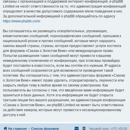
связаны с организацией и поддержкой интернет-конференций, и phpBB
Limited не несёт ответственности за то, что администрация конференций
определяет в качестве допустимого содержания и/или поведения в них.
За дополнительной информацией о phpBB обращайтесь по адресу
https://www.phpbb.com/
.
Вы соглашаетесь не размещать оскорбительных, угрожающих,
клеветнических сообщений, порнографических сообщений, призывов к
национальной розни и прочих сообщений, которые могут нарушить
законы вашей страны, страны, которая предоставляет услуги хостинга
для форумов «Сказка о Золотом Веке» или международное право.
Попытки размещения таких сообщений могут привести к вашему
немедленному отключению от конференции, при этом ваш провайдер
будет поставлен в известность, если мы сочтём это нужным. IP-адреса
всех сообщений сохраняются для возможности проведения такой
политики. Вы соглашаетесь с тем, что администраторы форумов «Сказка
о Золотом Веке» имеют право удалить, отредактировать, перенести или
закрыть любую тему в любое время по своему усмотрению. Как
пользователь вы согласны с тем, что введённая вами информация будет
храниться в базе данных. Хотя эта информация не будет открыта
третьим лицам без вашего разрешения, ни администрация конференции
«Сказка о Золотом Веке», ни phpBB Limited не может быть ответственна
за действия хакеров, которые могут привести к несанкционированному
доступу к ней.
На главную
Список форумов
Часовой пояс:
UTC+03:00