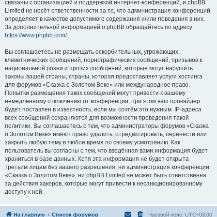
связаны с организацией и поддержкой интернет-конференций, и phpBB
Limited не несёт ответственности за то, что администрация конференций
определяет в качестве допустимого содержания и/или поведения в них.
За дополнительной информацией о phpBB обращайтесь по адресу
https://www.phpbb.com/
.
Вы соглашаетесь не размещать оскорбительных, угрожающих,
клеветнических сообщений, порнографических сообщений, призывов к
национальной розни и прочих сообщений, которые могут нарушить
законы вашей страны, страны, которая предоставляет услуги хостинга
для форумов «Сказка о Золотом Веке» или международное право.
Попытки размещения таких сообщений могут привести к вашему
немедленному отключению от конференции, при этом ваш провайдер
будет поставлен в известность, если мы сочтём это нужным. IP-адреса
всех сообщений сохраняются для возможности проведения такой
политики. Вы соглашаетесь с тем, что администраторы форумов «Сказка
о Золотом Веке» имеют право удалить, отредактировать, перенести или
закрыть любую тему в любое время по своему усмотрению. Как
пользователь вы согласны с тем, что введённая вами информация будет
храниться в базе данных. Хотя эта информация не будет открыта
третьим лицам без вашего разрешения, ни администрация конференции
«Сказка о Золотом Веке», ни phpBB Limited не может быть ответственна
за действия хакеров, которые могут привести к несанкционированному
доступу к ней.
На главную
Список форумов
Часовой пояс:
UTC+03:00