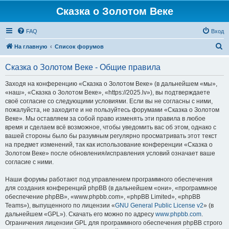
Сказка о Золотом Веке
FAQ
Вход
П
На главную
Список форумов
о
Сказка о Золотом Веке - Общие правила
и
с
Заходя на конференцию «Сказка о Золотом Веке» (в дальнейшем «мы»,
«наш», «Сказка о Золотом Веке», «https://2025.lv»), вы подтверждаете
к
своё согласие со следующими условиями. Если вы не согласны с ними,
пожалуйста, не заходите и не пользуйтесь форумами «Сказка о Золотом
Веке». Мы оставляем за собой право изменять эти правила в любое
время и сделаем всё возможное, чтобы уведомить вас об этом, однако с
вашей стороны было бы разумным регулярно просматривать этот текст
на предмет изменений, так как использование конференции «Сказка о
Золотом Веке» после обновления/исправления условий означает ваше
согласие с ними.
Наши форумы работают под управлением программного обеспечения
для создания конференций phpBB (в дальнейшем «они», «программное
обеспечение phpBB», «www.phpbb.com», «phpBB Limited», «phpBB
Teams»), выпущенного по лицензии «
GNU General Public License v2
» (в
дальнейшем «GPL»). Скачать его можно по адресу
www.phpbb.com
.
Ограничения лицензии GPL для программного обеспечения phpBB строго