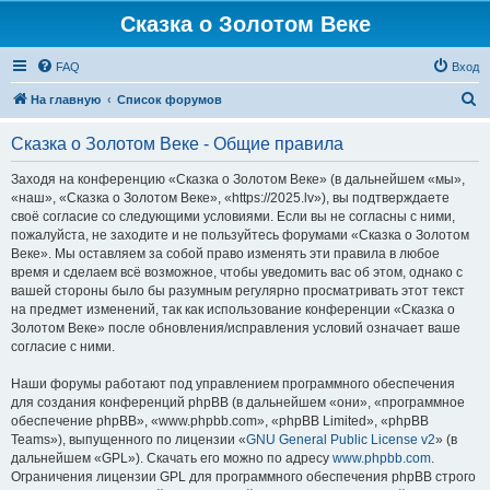
Сказка о Золотом Веке
FAQ
Вход
П
На главную
Список форумов
о
Сказка о Золотом Веке - Общие правила
и
с
Заходя на конференцию «Сказка о Золотом Веке» (в дальнейшем «мы»,
«наш», «Сказка о Золотом Веке», «https://2025.lv»), вы подтверждаете
к
своё согласие со следующими условиями. Если вы не согласны с ними,
пожалуйста, не заходите и не пользуйтесь форумами «Сказка о Золотом
Веке». Мы оставляем за собой право изменять эти правила в любое
время и сделаем всё возможное, чтобы уведомить вас об этом, однако с
вашей стороны было бы разумным регулярно просматривать этот текст
на предмет изменений, так как использование конференции «Сказка о
Золотом Веке» после обновления/исправления условий означает ваше
согласие с ними.
Наши форумы работают под управлением программного обеспечения
для создания конференций phpBB (в дальнейшем «они», «программное
обеспечение phpBB», «www.phpbb.com», «phpBB Limited», «phpBB
Teams»), выпущенного по лицензии «
GNU General Public License v2
» (в
дальнейшем «GPL»). Скачать его можно по адресу
www.phpbb.com
.
Ограничения лицензии GPL для программного обеспечения phpBB строго