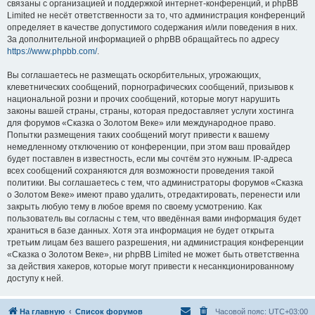
связаны с организацией и поддержкой интернет-конференций, и phpBB
Limited не несёт ответственности за то, что администрация конференций
определяет в качестве допустимого содержания и/или поведения в них.
За дополнительной информацией о phpBB обращайтесь по адресу
https://www.phpbb.com/
.
Вы соглашаетесь не размещать оскорбительных, угрожающих,
клеветнических сообщений, порнографических сообщений, призывов к
национальной розни и прочих сообщений, которые могут нарушить
законы вашей страны, страны, которая предоставляет услуги хостинга
для форумов «Сказка о Золотом Веке» или международное право.
Попытки размещения таких сообщений могут привести к вашему
немедленному отключению от конференции, при этом ваш провайдер
будет поставлен в известность, если мы сочтём это нужным. IP-адреса
всех сообщений сохраняются для возможности проведения такой
политики. Вы соглашаетесь с тем, что администраторы форумов «Сказка
о Золотом Веке» имеют право удалить, отредактировать, перенести или
закрыть любую тему в любое время по своему усмотрению. Как
пользователь вы согласны с тем, что введённая вами информация будет
храниться в базе данных. Хотя эта информация не будет открыта
третьим лицам без вашего разрешения, ни администрация конференции
«Сказка о Золотом Веке», ни phpBB Limited не может быть ответственна
за действия хакеров, которые могут привести к несанкционированному
доступу к ней.
На главную
Список форумов
Часовой пояс:
UTC+03:00