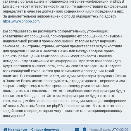
связаны с организацией и поддержкой интернет-конференций, и phpBB
Limited не несёт ответственности за то, что администрация конференций
определяет в качестве допустимого содержания и/или поведения в них.
За дополнительной информацией о phpBB обращайтесь по адресу
https://www.phpbb.com/
.
Вы соглашаетесь не размещать оскорбительных, угрожающих,
клеветнических сообщений, порнографических сообщений, призывов к
национальной розни и прочих сообщений, которые могут нарушить
законы вашей страны, страны, которая предоставляет услуги хостинга
для форумов «Сказка о Золотом Веке» или международное право.
Попытки размещения таких сообщений могут привести к вашему
немедленному отключению от конференции, при этом ваш провайдер
будет поставлен в известность, если мы сочтём это нужным. IP-адреса
всех сообщений сохраняются для возможности проведения такой
политики. Вы соглашаетесь с тем, что администраторы форумов «Сказка
о Золотом Веке» имеют право удалить, отредактировать, перенести или
закрыть любую тему в любое время по своему усмотрению. Как
пользователь вы согласны с тем, что введённая вами информация будет
храниться в базе данных. Хотя эта информация не будет открыта
третьим лицам без вашего разрешения, ни администрация конференции
«Сказка о Золотом Веке», ни phpBB Limited не может быть ответственна
за действия хакеров, которые могут привести к несанкционированному
доступу к ней.
На главную
Список форумов
Часовой пояс:
UTC+03:00