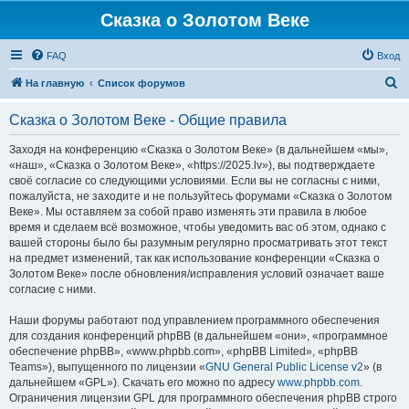
Сказка о Золотом Веке
FAQ
Вход
П
На главную
Список форумов
о
Сказка о Золотом Веке - Общие правила
и
с
Заходя на конференцию «Сказка о Золотом Веке» (в дальнейшем «мы»,
«наш», «Сказка о Золотом Веке», «https://2025.lv»), вы подтверждаете
к
своё согласие со следующими условиями. Если вы не согласны с ними,
пожалуйста, не заходите и не пользуйтесь форумами «Сказка о Золотом
Веке». Мы оставляем за собой право изменять эти правила в любое
время и сделаем всё возможное, чтобы уведомить вас об этом, однако с
вашей стороны было бы разумным регулярно просматривать этот текст
на предмет изменений, так как использование конференции «Сказка о
Золотом Веке» после обновления/исправления условий означает ваше
согласие с ними.
Наши форумы работают под управлением программного обеспечения
для создания конференций phpBB (в дальнейшем «они», «программное
обеспечение phpBB», «www.phpbb.com», «phpBB Limited», «phpBB
Teams»), выпущенного по лицензии «
GNU General Public License v2
» (в
дальнейшем «GPL»). Скачать его можно по адресу
www.phpbb.com
.
Ограничения лицензии GPL для программного обеспечения phpBB строго