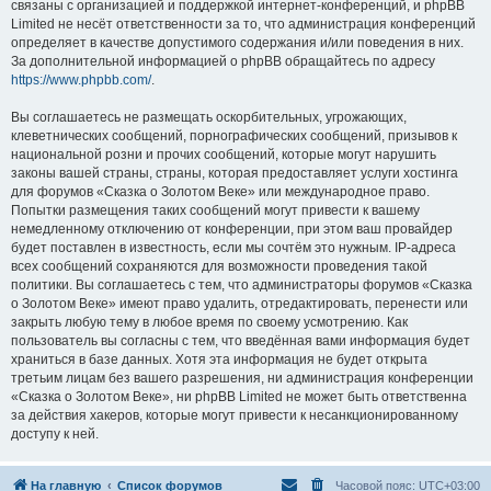
связаны с организацией и поддержкой интернет-конференций, и phpBB
Limited не несёт ответственности за то, что администрация конференций
определяет в качестве допустимого содержания и/или поведения в них.
За дополнительной информацией о phpBB обращайтесь по адресу
https://www.phpbb.com/
.
Вы соглашаетесь не размещать оскорбительных, угрожающих,
клеветнических сообщений, порнографических сообщений, призывов к
национальной розни и прочих сообщений, которые могут нарушить
законы вашей страны, страны, которая предоставляет услуги хостинга
для форумов «Сказка о Золотом Веке» или международное право.
Попытки размещения таких сообщений могут привести к вашему
немедленному отключению от конференции, при этом ваш провайдер
будет поставлен в известность, если мы сочтём это нужным. IP-адреса
всех сообщений сохраняются для возможности проведения такой
политики. Вы соглашаетесь с тем, что администраторы форумов «Сказка
о Золотом Веке» имеют право удалить, отредактировать, перенести или
закрыть любую тему в любое время по своему усмотрению. Как
пользователь вы согласны с тем, что введённая вами информация будет
храниться в базе данных. Хотя эта информация не будет открыта
третьим лицам без вашего разрешения, ни администрация конференции
«Сказка о Золотом Веке», ни phpBB Limited не может быть ответственна
за действия хакеров, которые могут привести к несанкционированному
доступу к ней.
На главную
Список форумов
Часовой пояс:
UTC+03:00