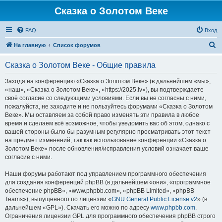
Сказка о Золотом Веке
FAQ
Вход
П
На главную
Список форумов
о
Сказка о Золотом Веке - Общие правила
и
с
Заходя на конференцию «Сказка о Золотом Веке» (в дальнейшем «мы»,
«наш», «Сказка о Золотом Веке», «https://2025.lv»), вы подтверждаете
к
своё согласие со следующими условиями. Если вы не согласны с ними,
пожалуйста, не заходите и не пользуйтесь форумами «Сказка о Золотом
Веке». Мы оставляем за собой право изменять эти правила в любое
время и сделаем всё возможное, чтобы уведомить вас об этом, однако с
вашей стороны было бы разумным регулярно просматривать этот текст
на предмет изменений, так как использование конференции «Сказка о
Золотом Веке» после обновления/исправления условий означает ваше
согласие с ними.
Наши форумы работают под управлением программного обеспечения
для создания конференций phpBB (в дальнейшем «они», «программное
обеспечение phpBB», «www.phpbb.com», «phpBB Limited», «phpBB
Teams»), выпущенного по лицензии «
GNU General Public License v2
» (в
дальнейшем «GPL»). Скачать его можно по адресу
www.phpbb.com
.
Ограничения лицензии GPL для программного обеспечения phpBB строго