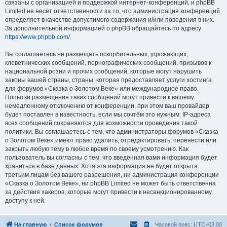
связаны с организацией и поддержкой интернет-конференций, и phpBB
Limited не несёт ответственности за то, что администрация конференций
определяет в качестве допустимого содержания и/или поведения в них.
За дополнительной информацией о phpBB обращайтесь по адресу
https://www.phpbb.com/
.
Вы соглашаетесь не размещать оскорбительных, угрожающих,
клеветнических сообщений, порнографических сообщений, призывов к
национальной розни и прочих сообщений, которые могут нарушить
законы вашей страны, страны, которая предоставляет услуги хостинга
для форумов «Сказка о Золотом Веке» или международное право.
Попытки размещения таких сообщений могут привести к вашему
немедленному отключению от конференции, при этом ваш провайдер
будет поставлен в известность, если мы сочтём это нужным. IP-адреса
всех сообщений сохраняются для возможности проведения такой
политики. Вы соглашаетесь с тем, что администраторы форумов «Сказка
о Золотом Веке» имеют право удалить, отредактировать, перенести или
закрыть любую тему в любое время по своему усмотрению. Как
пользователь вы согласны с тем, что введённая вами информация будет
храниться в базе данных. Хотя эта информация не будет открыта
третьим лицам без вашего разрешения, ни администрация конференции
«Сказка о Золотом Веке», ни phpBB Limited не может быть ответственна
за действия хакеров, которые могут привести к несанкционированному
доступу к ней.
На главную
Список форумов
Часовой пояс:
UTC+03:00