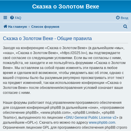
Сказка о Золотом Веке
FAQ
Вход
П
На главную
Список форумов
о
Сказка о Золотом Веке - Общие правила
и
с
Заходя на конференцию «Сказка о Золотом Веке» (в дальнейшем «мы»,
«наш», «Сказка о Золотом Веке», «https://2025.lv»), вы подтверждаете
к
своё согласие со следующими условиями. Если вы не согласны с ними,
пожалуйста, не заходите и не пользуйтесь форумами «Сказка о Золотом
Веке». Мы оставляем за собой право изменять эти правила в любое
время и сделаем всё возможное, чтобы уведомить вас об этом, однако с
вашей стороны было бы разумным регулярно просматривать этот текст
на предмет изменений, так как использование конференции «Сказка о
Золотом Веке» после обновления/исправления условий означает ваше
согласие с ними.
Наши форумы работают под управлением программного обеспечения
для создания конференций phpBB (в дальнейшем «они», «программное
обеспечение phpBB», «www.phpbb.com», «phpBB Limited», «phpBB
Teams»), выпущенного по лицензии «
GNU General Public License v2
» (в
дальнейшем «GPL»). Скачать его можно по адресу
www.phpbb.com
.
Ограничения лицензии GPL для программного обеспечения phpBB строго