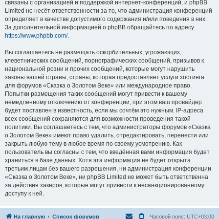
связаны с организацией и поддержкой интернет-конференций, и phpBB
Limited не несёт ответственности за то, что администрация конференций
определяет в качестве допустимого содержания и/или поведения в них.
За дополнительной информацией о phpBB обращайтесь по адресу
https://www.phpbb.com/
.
Вы соглашаетесь не размещать оскорбительных, угрожающих,
клеветнических сообщений, порнографических сообщений, призывов к
национальной розни и прочих сообщений, которые могут нарушить
законы вашей страны, страны, которая предоставляет услуги хостинга
для форумов «Сказка о Золотом Веке» или международное право.
Попытки размещения таких сообщений могут привести к вашему
немедленному отключению от конференции, при этом ваш провайдер
будет поставлен в известность, если мы сочтём это нужным. IP-адреса
всех сообщений сохраняются для возможности проведения такой
политики. Вы соглашаетесь с тем, что администраторы форумов «Сказка
о Золотом Веке» имеют право удалить, отредактировать, перенести или
закрыть любую тему в любое время по своему усмотрению. Как
пользователь вы согласны с тем, что введённая вами информация будет
храниться в базе данных. Хотя эта информация не будет открыта
третьим лицам без вашего разрешения, ни администрация конференции
«Сказка о Золотом Веке», ни phpBB Limited не может быть ответственна
за действия хакеров, которые могут привести к несанкционированному
доступу к ней.
На главную
Список форумов
Часовой пояс:
UTC+03:00