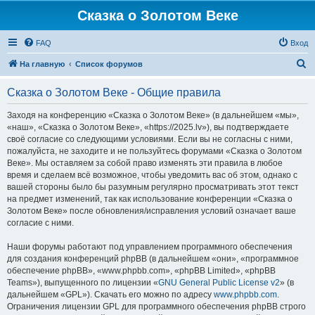
Сказка о Золотом Веке
FAQ
Вход
П
На главную
Список форумов
о
Сказка о Золотом Веке - Общие правила
и
с
Заходя на конференцию «Сказка о Золотом Веке» (в дальнейшем «мы»,
«наш», «Сказка о Золотом Веке», «https://2025.lv»), вы подтверждаете
к
своё согласие со следующими условиями. Если вы не согласны с ними,
пожалуйста, не заходите и не пользуйтесь форумами «Сказка о Золотом
Веке». Мы оставляем за собой право изменять эти правила в любое
время и сделаем всё возможное, чтобы уведомить вас об этом, однако с
вашей стороны было бы разумным регулярно просматривать этот текст
на предмет изменений, так как использование конференции «Сказка о
Золотом Веке» после обновления/исправления условий означает ваше
согласие с ними.
Наши форумы работают под управлением программного обеспечения
для создания конференций phpBB (в дальнейшем «они», «программное
обеспечение phpBB», «www.phpbb.com», «phpBB Limited», «phpBB
Teams»), выпущенного по лицензии «
GNU General Public License v2
» (в
дальнейшем «GPL»). Скачать его можно по адресу
www.phpbb.com
.
Ограничения лицензии GPL для программного обеспечения phpBB строго