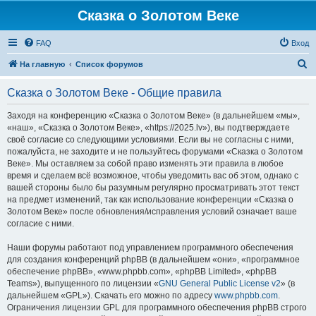
Сказка о Золотом Веке
FAQ
Вход
П
На главную
Список форумов
о
Сказка о Золотом Веке - Общие правила
и
с
Заходя на конференцию «Сказка о Золотом Веке» (в дальнейшем «мы»,
«наш», «Сказка о Золотом Веке», «https://2025.lv»), вы подтверждаете
к
своё согласие со следующими условиями. Если вы не согласны с ними,
пожалуйста, не заходите и не пользуйтесь форумами «Сказка о Золотом
Веке». Мы оставляем за собой право изменять эти правила в любое
время и сделаем всё возможное, чтобы уведомить вас об этом, однако с
вашей стороны было бы разумным регулярно просматривать этот текст
на предмет изменений, так как использование конференции «Сказка о
Золотом Веке» после обновления/исправления условий означает ваше
согласие с ними.
Наши форумы работают под управлением программного обеспечения
для создания конференций phpBB (в дальнейшем «они», «программное
обеспечение phpBB», «www.phpbb.com», «phpBB Limited», «phpBB
Teams»), выпущенного по лицензии «
GNU General Public License v2
» (в
дальнейшем «GPL»). Скачать его можно по адресу
www.phpbb.com
.
Ограничения лицензии GPL для программного обеспечения phpBB строго