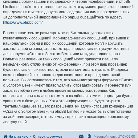
связаны с организацией и поддержкой интернет-конференций, и phpBB
Limited не несёт ответственности за то, что администрация конференций
определяет в качестве допустимого содержания и/или поведения в них.
За дополнительной информацией о phpBB обращайтесь по адресу
https://www.phpbb.com/
.
Вы соглашаетесь не размещать оскорбительных, угрожающих,
клеветнических сообщений, порнографических сообщений, призывов к
национальной розни и прочих сообщений, которые могут нарушить
законы вашей страны, страны, которая предоставляет услуги хостинга
для форумов «Сказка о Золотом Веке» или международное право.
Попытки размещения таких сообщений могут привести к вашему
немедленному отключению от конференции, при этом ваш провайдер
будет поставлен в известность, если мы сочтём это нужным. IP-адреса
всех сообщений сохраняются для возможности проведения такой
политики. Вы соглашаетесь с тем, что администраторы форумов «Сказка
о Золотом Веке» имеют право удалить, отредактировать, перенести или
закрыть любую тему в любое время по своему усмотрению. Как
пользователь вы согласны с тем, что введённая вами информация будет
храниться в базе данных. Хотя эта информация не будет открыта
третьим лицам без вашего разрешения, ни администрация конференции
«Сказка о Золотом Веке», ни phpBB Limited не может быть ответственна
за действия хакеров, которые могут привести к несанкционированному
доступу к ней.
На главную
Список форумов
Часовой пояс:
UTC+03:00