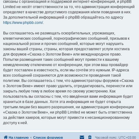
связаны с организацией и поддержкой интернет-конференций, и phpBB
Limited не несёт ответственности за то, что администрация конференций
определяет в качестве допустимого содержания и/или поведения в них.
За дополнительной информацией о phpBB обращайтесь по адресу
https://www.phpbb.com/
.
Вы соглашаетесь не размещать оскорбительных, угрожающих,
клеветнических сообщений, порнографических сообщений, призывов к
национальной розни и прочих сообщений, которые могут нарушить
законы вашей страны, страны, которая предоставляет услуги хостинга
для форумов «Сказка о Золотом Веке» или международное право.
Попытки размещения таких сообщений могут привести к вашему
немедленному отключению от конференции, при этом ваш провайдер
будет поставлен в известность, если мы сочтём это нужным. IP-адреса
всех сообщений сохраняются для возможности проведения такой
политики. Вы соглашаетесь с тем, что администраторы форумов «Сказка
о Золотом Веке» имеют право удалить, отредактировать, перенести или
закрыть любую тему в любое время по своему усмотрению. Как
пользователь вы согласны с тем, что введённая вами информация будет
храниться в базе данных. Хотя эта информация не будет открыта
третьим лицам без вашего разрешения, ни администрация конференции
«Сказка о Золотом Веке», ни phpBB Limited не может быть ответственна
за действия хакеров, которые могут привести к несанкционированному
доступу к ней.
На главную
Список форумов
Часовой пояс:
UTC+03:00