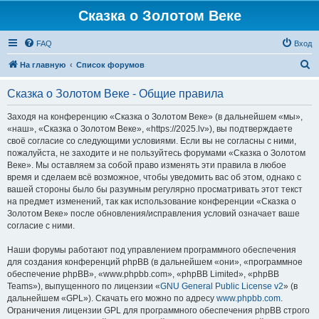
Сказка о Золотом Веке
FAQ
Вход
П
На главную
Список форумов
о
Сказка о Золотом Веке - Общие правила
и
с
Заходя на конференцию «Сказка о Золотом Веке» (в дальнейшем «мы»,
«наш», «Сказка о Золотом Веке», «https://2025.lv»), вы подтверждаете
к
своё согласие со следующими условиями. Если вы не согласны с ними,
пожалуйста, не заходите и не пользуйтесь форумами «Сказка о Золотом
Веке». Мы оставляем за собой право изменять эти правила в любое
время и сделаем всё возможное, чтобы уведомить вас об этом, однако с
вашей стороны было бы разумным регулярно просматривать этот текст
на предмет изменений, так как использование конференции «Сказка о
Золотом Веке» после обновления/исправления условий означает ваше
согласие с ними.
Наши форумы работают под управлением программного обеспечения
для создания конференций phpBB (в дальнейшем «они», «программное
обеспечение phpBB», «www.phpbb.com», «phpBB Limited», «phpBB
Teams»), выпущенного по лицензии «
GNU General Public License v2
» (в
дальнейшем «GPL»). Скачать его можно по адресу
www.phpbb.com
.
Ограничения лицензии GPL для программного обеспечения phpBB строго