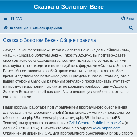
Сказка о Золотом Веке
FAQ
Вход
П
На главную
Список форумов
о
Сказка о Золотом Веке - Общие правила
и
с
Заходя на конференцию «Сказка о Золотом Веке» (в дальнейшем «мы»,
«наш», «Сказка о Золотом Веке», «https://2025.lv»), вы подтверждаете
к
своё согласие со следующими условиями. Если вы не согласны с ними,
пожалуйста, не заходите и не пользуйтесь форумами «Сказка о Золотом
Веке». Мы оставляем за собой право изменять эти правила в любое
время и сделаем всё возможное, чтобы уведомить вас об этом, однако с
вашей стороны было бы разумным регулярно просматривать этот текст
на предмет изменений, так как использование конференции «Сказка о
Золотом Веке» после обновления/исправления условий означает ваше
согласие с ними.
Наши форумы работают под управлением программного обеспечения
для создания конференций phpBB (в дальнейшем «они», «программное
обеспечение phpBB», «www.phpbb.com», «phpBB Limited», «phpBB
Teams»), выпущенного по лицензии «
GNU General Public License v2
» (в
дальнейшем «GPL»). Скачать его можно по адресу
www.phpbb.com
.
Ограничения лицензии GPL для программного обеспечения phpBB строго