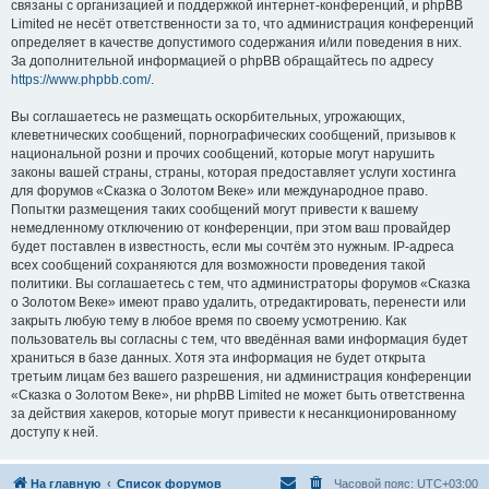
связаны с организацией и поддержкой интернет-конференций, и phpBB
Limited не несёт ответственности за то, что администрация конференций
определяет в качестве допустимого содержания и/или поведения в них.
За дополнительной информацией о phpBB обращайтесь по адресу
https://www.phpbb.com/
.
Вы соглашаетесь не размещать оскорбительных, угрожающих,
клеветнических сообщений, порнографических сообщений, призывов к
национальной розни и прочих сообщений, которые могут нарушить
законы вашей страны, страны, которая предоставляет услуги хостинга
для форумов «Сказка о Золотом Веке» или международное право.
Попытки размещения таких сообщений могут привести к вашему
немедленному отключению от конференции, при этом ваш провайдер
будет поставлен в известность, если мы сочтём это нужным. IP-адреса
всех сообщений сохраняются для возможности проведения такой
политики. Вы соглашаетесь с тем, что администраторы форумов «Сказка
о Золотом Веке» имеют право удалить, отредактировать, перенести или
закрыть любую тему в любое время по своему усмотрению. Как
пользователь вы согласны с тем, что введённая вами информация будет
храниться в базе данных. Хотя эта информация не будет открыта
третьим лицам без вашего разрешения, ни администрация конференции
«Сказка о Золотом Веке», ни phpBB Limited не может быть ответственна
за действия хакеров, которые могут привести к несанкционированному
доступу к ней.
На главную
Список форумов
Часовой пояс:
UTC+03:00