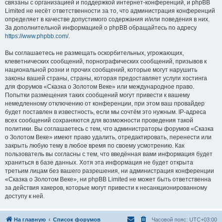
связаны с организацией и поддержкой интернет-конференций, и phpBB
Limited не несёт ответственности за то, что администрация конференций
определяет в качестве допустимого содержания и/или поведения в них.
За дополнительной информацией о phpBB обращайтесь по адресу
https://www.phpbb.com/
.
Вы соглашаетесь не размещать оскорбительных, угрожающих,
клеветнических сообщений, порнографических сообщений, призывов к
национальной розни и прочих сообщений, которые могут нарушить
законы вашей страны, страны, которая предоставляет услуги хостинга
для форумов «Сказка о Золотом Веке» или международное право.
Попытки размещения таких сообщений могут привести к вашему
немедленному отключению от конференции, при этом ваш провайдер
будет поставлен в известность, если мы сочтём это нужным. IP-адреса
всех сообщений сохраняются для возможности проведения такой
политики. Вы соглашаетесь с тем, что администраторы форумов «Сказка
о Золотом Веке» имеют право удалить, отредактировать, перенести или
закрыть любую тему в любое время по своему усмотрению. Как
пользователь вы согласны с тем, что введённая вами информация будет
храниться в базе данных. Хотя эта информация не будет открыта
третьим лицам без вашего разрешения, ни администрация конференции
«Сказка о Золотом Веке», ни phpBB Limited не может быть ответственна
за действия хакеров, которые могут привести к несанкционированному
доступу к ней.
На главную
Список форумов
Часовой пояс:
UTC+03:00