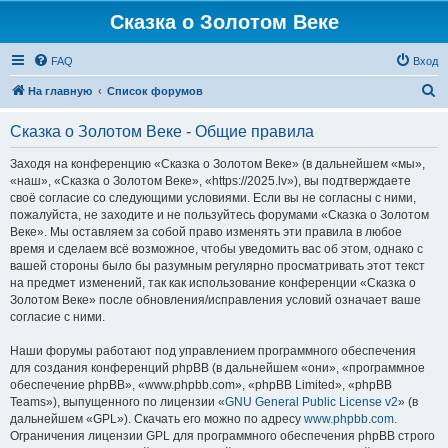
Сказка о Золотом Веке
FAQ
Вход
П
На главную
Список форумов
о
Сказка о Золотом Веке - Общие правила
и
с
Заходя на конференцию «Сказка о Золотом Веке» (в дальнейшем «мы»,
«наш», «Сказка о Золотом Веке», «https://2025.lv»), вы подтверждаете
к
своё согласие со следующими условиями. Если вы не согласны с ними,
пожалуйста, не заходите и не пользуйтесь форумами «Сказка о Золотом
Веке». Мы оставляем за собой право изменять эти правила в любое
время и сделаем всё возможное, чтобы уведомить вас об этом, однако с
вашей стороны было бы разумным регулярно просматривать этот текст
на предмет изменений, так как использование конференции «Сказка о
Золотом Веке» после обновления/исправления условий означает ваше
согласие с ними.
Наши форумы работают под управлением программного обеспечения
для создания конференций phpBB (в дальнейшем «они», «программное
обеспечение phpBB», «www.phpbb.com», «phpBB Limited», «phpBB
Teams»), выпущенного по лицензии «
GNU General Public License v2
» (в
дальнейшем «GPL»). Скачать его можно по адресу
www.phpbb.com
.
Ограничения лицензии GPL для программного обеспечения phpBB строго