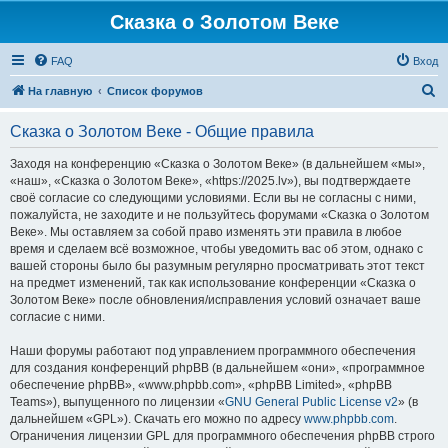
Сказка о Золотом Веке
FAQ
Вход
П
На главную
Список форумов
о
Сказка о Золотом Веке - Общие правила
и
с
Заходя на конференцию «Сказка о Золотом Веке» (в дальнейшем «мы»,
«наш», «Сказка о Золотом Веке», «https://2025.lv»), вы подтверждаете
к
своё согласие со следующими условиями. Если вы не согласны с ними,
пожалуйста, не заходите и не пользуйтесь форумами «Сказка о Золотом
Веке». Мы оставляем за собой право изменять эти правила в любое
время и сделаем всё возможное, чтобы уведомить вас об этом, однако с
вашей стороны было бы разумным регулярно просматривать этот текст
на предмет изменений, так как использование конференции «Сказка о
Золотом Веке» после обновления/исправления условий означает ваше
согласие с ними.
Наши форумы работают под управлением программного обеспечения
для создания конференций phpBB (в дальнейшем «они», «программное
обеспечение phpBB», «www.phpbb.com», «phpBB Limited», «phpBB
Teams»), выпущенного по лицензии «
GNU General Public License v2
» (в
дальнейшем «GPL»). Скачать его можно по адресу
www.phpbb.com
.
Ограничения лицензии GPL для программного обеспечения phpBB строго