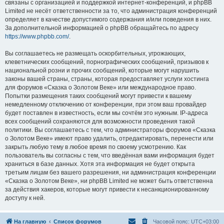
связаны с организацией и поддержкой интернет-конференций, и phpBB
Limited не несёт ответственности за то, что администрация конференций
определяет в качестве допустимого содержания и/или поведения в них.
За дополнительной информацией о phpBB обращайтесь по адресу
https://www.phpbb.com/
.
Вы соглашаетесь не размещать оскорбительных, угрожающих,
клеветнических сообщений, порнографических сообщений, призывов к
национальной розни и прочих сообщений, которые могут нарушить
законы вашей страны, страны, которая предоставляет услуги хостинга
для форумов «Сказка о Золотом Веке» или международное право.
Попытки размещения таких сообщений могут привести к вашему
немедленному отключению от конференции, при этом ваш провайдер
будет поставлен в известность, если мы сочтём это нужным. IP-адреса
всех сообщений сохраняются для возможности проведения такой
политики. Вы соглашаетесь с тем, что администраторы форумов «Сказка
о Золотом Веке» имеют право удалить, отредактировать, перенести или
закрыть любую тему в любое время по своему усмотрению. Как
пользователь вы согласны с тем, что введённая вами информация будет
храниться в базе данных. Хотя эта информация не будет открыта
третьим лицам без вашего разрешения, ни администрация конференции
«Сказка о Золотом Веке», ни phpBB Limited не может быть ответственна
за действия хакеров, которые могут привести к несанкционированному
доступу к ней.
На главную
Список форумов
Часовой пояс:
UTC+03:00