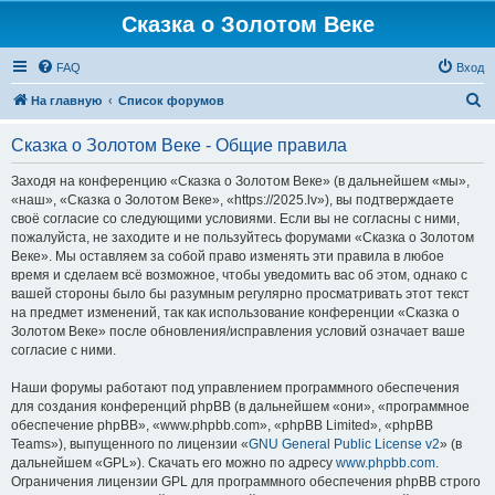
Сказка о Золотом Веке
FAQ
Вход
П
На главную
Список форумов
о
Сказка о Золотом Веке - Общие правила
и
с
Заходя на конференцию «Сказка о Золотом Веке» (в дальнейшем «мы»,
«наш», «Сказка о Золотом Веке», «https://2025.lv»), вы подтверждаете
к
своё согласие со следующими условиями. Если вы не согласны с ними,
пожалуйста, не заходите и не пользуйтесь форумами «Сказка о Золотом
Веке». Мы оставляем за собой право изменять эти правила в любое
время и сделаем всё возможное, чтобы уведомить вас об этом, однако с
вашей стороны было бы разумным регулярно просматривать этот текст
на предмет изменений, так как использование конференции «Сказка о
Золотом Веке» после обновления/исправления условий означает ваше
согласие с ними.
Наши форумы работают под управлением программного обеспечения
для создания конференций phpBB (в дальнейшем «они», «программное
обеспечение phpBB», «www.phpbb.com», «phpBB Limited», «phpBB
Teams»), выпущенного по лицензии «
GNU General Public License v2
» (в
дальнейшем «GPL»). Скачать его можно по адресу
www.phpbb.com
.
Ограничения лицензии GPL для программного обеспечения phpBB строго