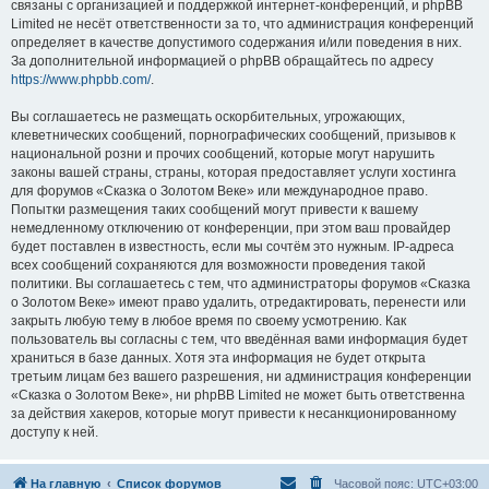
связаны с организацией и поддержкой интернет-конференций, и phpBB
Limited не несёт ответственности за то, что администрация конференций
определяет в качестве допустимого содержания и/или поведения в них.
За дополнительной информацией о phpBB обращайтесь по адресу
https://www.phpbb.com/
.
Вы соглашаетесь не размещать оскорбительных, угрожающих,
клеветнических сообщений, порнографических сообщений, призывов к
национальной розни и прочих сообщений, которые могут нарушить
законы вашей страны, страны, которая предоставляет услуги хостинга
для форумов «Сказка о Золотом Веке» или международное право.
Попытки размещения таких сообщений могут привести к вашему
немедленному отключению от конференции, при этом ваш провайдер
будет поставлен в известность, если мы сочтём это нужным. IP-адреса
всех сообщений сохраняются для возможности проведения такой
политики. Вы соглашаетесь с тем, что администраторы форумов «Сказка
о Золотом Веке» имеют право удалить, отредактировать, перенести или
закрыть любую тему в любое время по своему усмотрению. Как
пользователь вы согласны с тем, что введённая вами информация будет
храниться в базе данных. Хотя эта информация не будет открыта
третьим лицам без вашего разрешения, ни администрация конференции
«Сказка о Золотом Веке», ни phpBB Limited не может быть ответственна
за действия хакеров, которые могут привести к несанкционированному
доступу к ней.
На главную
Список форумов
Часовой пояс:
UTC+03:00