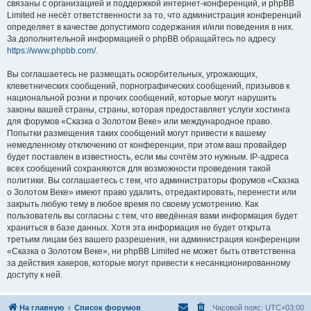
связаны с организацией и поддержкой интернет-конференций, и phpBB
Limited не несёт ответственности за то, что администрация конференций
определяет в качестве допустимого содержания и/или поведения в них.
За дополнительной информацией о phpBB обращайтесь по адресу
https://www.phpbb.com/
.
Вы соглашаетесь не размещать оскорбительных, угрожающих,
клеветнических сообщений, порнографических сообщений, призывов к
национальной розни и прочих сообщений, которые могут нарушить
законы вашей страны, страны, которая предоставляет услуги хостинга
для форумов «Сказка о Золотом Веке» или международное право.
Попытки размещения таких сообщений могут привести к вашему
немедленному отключению от конференции, при этом ваш провайдер
будет поставлен в известность, если мы сочтём это нужным. IP-адреса
всех сообщений сохраняются для возможности проведения такой
политики. Вы соглашаетесь с тем, что администраторы форумов «Сказка
о Золотом Веке» имеют право удалить, отредактировать, перенести или
закрыть любую тему в любое время по своему усмотрению. Как
пользователь вы согласны с тем, что введённая вами информация будет
храниться в базе данных. Хотя эта информация не будет открыта
третьим лицам без вашего разрешения, ни администрация конференции
«Сказка о Золотом Веке», ни phpBB Limited не может быть ответственна
за действия хакеров, которые могут привести к несанкционированному
доступу к ней.
На главную
Список форумов
Часовой пояс:
UTC+03:00