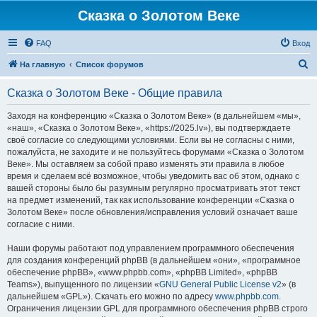
Сказка о Золотом Веке
FAQ
Вход
П
На главную
Список форумов
о
Сказка о Золотом Веке - Общие правила
и
с
Заходя на конференцию «Сказка о Золотом Веке» (в дальнейшем «мы»,
«наш», «Сказка о Золотом Веке», «https://2025.lv»), вы подтверждаете
к
своё согласие со следующими условиями. Если вы не согласны с ними,
пожалуйста, не заходите и не пользуйтесь форумами «Сказка о Золотом
Веке». Мы оставляем за собой право изменять эти правила в любое
время и сделаем всё возможное, чтобы уведомить вас об этом, однако с
вашей стороны было бы разумным регулярно просматривать этот текст
на предмет изменений, так как использование конференции «Сказка о
Золотом Веке» после обновления/исправления условий означает ваше
согласие с ними.
Наши форумы работают под управлением программного обеспечения
для создания конференций phpBB (в дальнейшем «они», «программное
обеспечение phpBB», «www.phpbb.com», «phpBB Limited», «phpBB
Teams»), выпущенного по лицензии «
GNU General Public License v2
» (в
дальнейшем «GPL»). Скачать его можно по адресу
www.phpbb.com
.
Ограничения лицензии GPL для программного обеспечения phpBB строго