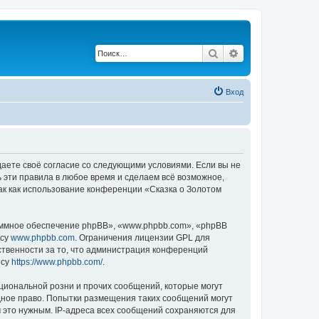
Поиск
Расширенный по
Вход
ждаете своё согласие со следующими условиями. Если вы не
ь эти правила в любое время и сделаем всё возможное,
ак как использование конференции «Сказка о Золотом
ммное обеспечение phpBB», «www.phpbb.com», «phpBB
есу
www.phpbb.com
. Ограничения лицензии GPL для
ственности за то, что администрация конференций
есу
https://www.phpbb.com/
.
циональной розни и прочих сообщений, которые могут
дное право. Попытки размещения таких сообщений могут
 это нужным. IP-адреса всех сообщений сохраняются для