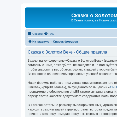
Сказка о Золотом
В Сказке истина, а в Истине сказк
Ссылки
FAQ
На главную
Список форумов
Сказка о Золотом Веке - Общие правила
Заходя на конференцию «Сказка о Золотом Веке» (в дальне
согласны с ними, пожалуйста, не заходите и не пользуйте
чтобы уведомить вас об этом, однако с вашей стороны бы
Веке» после обновления/исправления условий означает ва
Наши форумы работают под управлением программного об
Limited», «phpBB Teams»), выпущенного по лицензии «
GNU 
программного обеспечения phpBB строго связаны с органи
определяет в качестве допустимого содержания и/или по
Вы соглашаетесь не размещать оскорбительных, угрожающ
нарушить законы вашей страны, страны, которая предоста
привести к вашему немедленному отключению от конференц