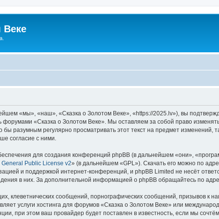
 Веке
а.
йшем «мы», «наш», «Сказка о Золотом Веке», «https://2025.lv»), вы подтвер
сь форумами «Сказка о Золотом Веке». Мы оставляем за собой право изменят
ло бы разумным регулярно просматривать этот текст на предмет изменений, т
ше согласие с ними.
еспечения для создания конференций phpBB (в дальнейшем «они», «програ
General Public License v2
» (в дальнейшем «GPL»). Скачать его можно по адр
зацией и поддержкой интернет-конференций, и phpBB Limited не несёт ответ
ведения в них. За дополнительной информацией о phpBB обращайтесь по адр
их, клеветнических сообщений, порнографических сообщений, призывов к на
вляет услуги хостинга для форумов «Сказка о Золотом Веке» или междунаро
ии, при этом ваш провайдер будет поставлен в известность, если мы сочтём