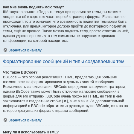
Как мне вновь поднять мою тему?
Щёлкнув по ссылке «Поднять тему» при просмотре темы, вы можете
«поднять» её в верхнюю часть первой страницы форума. Если этого не
происходит, то это означает, что возможность поднятия тем могла быть
отключена, или время, которое должно пройти до повторного поднятия
темы, ещё не прошло. Также можно поднять тему, просто ответив на неё,
однако удостоверьтесь, что тем самым вы не нарушаете правила
конференции, на которой находитесь.
Вернуться к началу
Форматирование сообщений и типы создаваемых тем
Что такое BBCode?
BBCode — это особая реализация HTML, предлагающая большие
возможности по форматированию отдельных частей сообщения.
Возможность использования BBCode определяется администратором,
однако BBCode также может быть отключён на уровне сообщения в
форме для его отправки. BBCode очень похож на HTML, но теги в нём
заключаются в квадратные скобки [ и ], а не в < и >. За дополнительной
информацией о BBCode обратитесь к руководству по BBCode, ссылка на
которое доступна из формы отправки сообщений.
Вернуться к началу
Могу ли я использовать HTML?