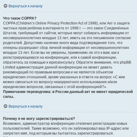
Вернуться к началу
Что такое COPPA?
COPPA (Children’s Online Privacy Protection Act of 1998), или Акт о защите
частных прав ребёнка в интернете от 1998 г. — это закон Соединённых
Штатов, требующий от сайтов, которые могут собирать информацию от
несовершеннолетних младше 13 лет, иметь на это письменное согласие
родителей. Допустимо наличие иного вида подтверждения того, что
опекуны разрешают сбор личной информации от несовершеннолетних
младше 13 лет. Если вы не уверены, применимо ли это к вам, как к
регистрирующемуся на конференции, или к самой конференции,
обратитесь за помощью к юрисконсульту. Обратите внимание, что phpBB
Limited администрация данной конференции не может давать
рекомендаций по правовым вопросам и не является объектом
юридических отношений, кроме указанных в ответе на вопрос «С кем
можно связаться по вопросу некорректного использования и/или
юридических вопросов, связанных с этой конференцией?».
Примечание переводчика: в России данный акт не имеет юридической
силы.
.
Вернуться к началу
Почему я не могу зарегистрироваться?
Возможно, администратор конференции отключил регистрацию новых
пользователей. Также возможно, что он заблокировал ваш IP-адрес или
запретил имя, под которым вы пытаетесь зарегистрироваться.