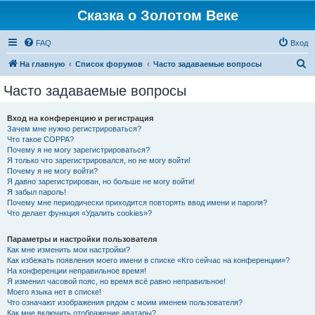
Сказка о Золотом Веке
FAQ
Вход
П
На главную
Список форумов
Часто задаваемые вопросы
о
Часто задаваемые вопросы
и
с
Вход на конференцию и регистрация
Зачем мне нужно регистрироваться?
к
Что такое COPPA?
Почему я не могу зарегистрироваться?
Я только что зарегистрировался, но не могу войти!
Почему я не могу войти?
Я давно зарегистрирован, но больше не могу войти!
Я забыл пароль!
Почему мне периодически приходится повторять ввод имени и пароля?
Что делает функция «Удалить cookies»?
Параметры и настройки пользователя
Как мне изменить мои настройки?
Как избежать появления моего имени в списке «Кто сейчас на конференции»?
На конференции неправильное время!
Я изменил часовой пояс, но время всё равно неправильное!
Моего языка нет в списке!
Что означают изображения рядом с моим именем пользователя?
Как мне включить отображение аватары?