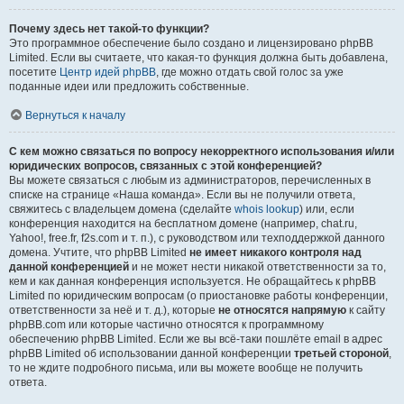
Почему здесь нет такой-то функции?
Это программное обеспечение было создано и лицензировано phpBB
Limited. Если вы считаете, что какая-то функция должна быть добавлена,
посетите
Центр идей phpBB
, где можно отдать свой голос за уже
поданные идеи или предложить собственные.
Вернуться к началу
С кем можно связаться по вопросу некорректного использования и/или
юридических вопросов, связанных с этой конференцией?
Вы можете связаться с любым из администраторов, перечисленных в
списке на странице «Наша команда». Если вы не получили ответа,
свяжитесь с владельцем домена (сделайте
whois lookup
) или, если
конференция находится на бесплатном домене (например, chat.ru,
Yahoo!, free.fr, f2s.com и т. п.), с руководством или техподдержкой данного
домена. Учтите, что phpBB Limited
не имеет никакого контроля над
данной конференцией
и не может нести никакой ответственности за то,
кем и как данная конференция используется. Не обращайтесь к phpBB
Limited по юридическим вопросам (о приостановке работы конференции,
ответственности за неё и т. д.), которые
не относятся напрямую
к сайту
phpBB.com или которые частично относятся к программному
обеспечению phpBB Limited. Если же вы всё-таки пошлёте email в адрес
phpBB Limited об использовании данной конференции
третьей стороной
,
то не ждите подробного письма, или вы можете вообще не получить
ответа.