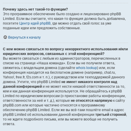
Почему здесь нет такой-то функции?
Это программное обеспечение было создано и лицензировано phpBB
Limited. Если вы считаете, что какая-то функция должна быть добавлена,
посетите
Центр идей phpBB
, где можно отдать свой голос за уже
поданные идеи или предложить собственные.
Вернуться к началу
С кем можно связаться по вопросу некорректного использования и/или
юридических вопросов, связанных с этой конференцией?
Вы можете связаться с любым из администраторов, перечисленных в
списке на странице «Наша команда». Если вы не получили ответа,
свяжитесь с владельцем домена (сделайте
whois lookup
) или, если
конференция находится на бесплатном домене (например, chat.ru,
Yahoo!, free.fr, f2s.com и т. п.), с руководством или техподдержкой данного
домена. Учтите, что phpBB Limited
не имеет никакого контроля над
данной конференцией
и не может нести никакой ответственности за то,
кем и как данная конференция используется. Не обращайтесь к phpBB
Limited по юридическим вопросам (о приостановке работы конференции,
ответственности за неё и т. д.), которые
не относятся напрямую
к сайту
phpBB.com или которые частично относятся к программному
обеспечению phpBB Limited. Если же вы всё-таки пошлёте email в адрес
phpBB Limited об использовании данной конференции
третьей стороной
,
то не ждите подробного письма, или вы можете вообще не получить
ответа.