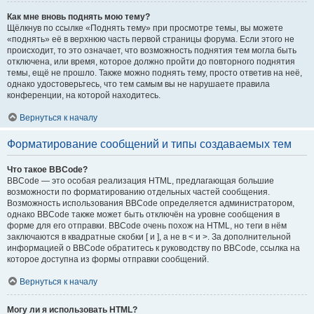
Как мне вновь поднять мою тему?
Щёлкнув по ссылке «Поднять тему» при просмотре темы, вы можете
«поднять» её в верхнюю часть первой страницы форума. Если этого не
происходит, то это означает, что возможность поднятия тем могла быть
отключена, или время, которое должно пройти до повторного поднятия
темы, ещё не прошло. Также можно поднять тему, просто ответив на неё,
однако удостоверьтесь, что тем самым вы не нарушаете правила
конференции, на которой находитесь.
Вернуться к началу
Форматирование сообщений и типы создаваемых тем
Что такое BBCode?
BBCode — это особая реализация HTML, предлагающая большие
возможности по форматированию отдельных частей сообщения.
Возможность использования BBCode определяется администратором,
однако BBCode также может быть отключён на уровне сообщения в
форме для его отправки. BBCode очень похож на HTML, но теги в нём
заключаются в квадратные скобки [ и ], а не в < и >. За дополнительной
информацией о BBCode обратитесь к руководству по BBCode, ссылка на
которое доступна из формы отправки сообщений.
Вернуться к началу
Могу ли я использовать HTML?