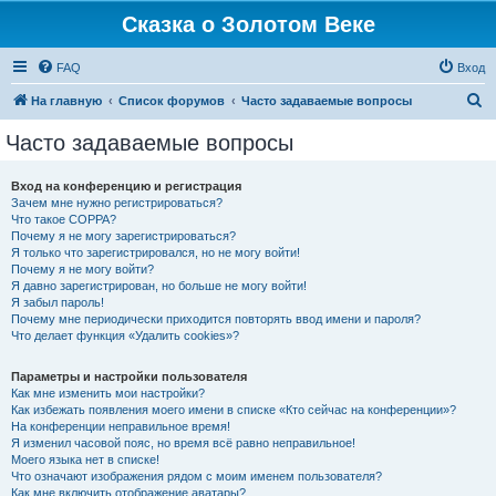
Сказка о Золотом Веке
FAQ
Вход
П
На главную
Список форумов
Часто задаваемые вопросы
о
Часто задаваемые вопросы
и
с
Вход на конференцию и регистрация
Зачем мне нужно регистрироваться?
к
Что такое COPPA?
Почему я не могу зарегистрироваться?
Я только что зарегистрировался, но не могу войти!
Почему я не могу войти?
Я давно зарегистрирован, но больше не могу войти!
Я забыл пароль!
Почему мне периодически приходится повторять ввод имени и пароля?
Что делает функция «Удалить cookies»?
Параметры и настройки пользователя
Как мне изменить мои настройки?
Как избежать появления моего имени в списке «Кто сейчас на конференции»?
На конференции неправильное время!
Я изменил часовой пояс, но время всё равно неправильное!
Моего языка нет в списке!
Что означают изображения рядом с моим именем пользователя?
Как мне включить отображение аватары?