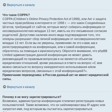
Вернуться к началу
Что такое COPPA?
COPPA (Children’s Online Privacy Protection Act of 1998), или Акт о защите
частных прав ребёнка в интернете от 1998 г. — это закон Соединённых
Штатов, требующий от сайтов, которые могут собирать информацию от
несовершеннолетних младше 13 лет, иметь на это письменное согласие
родителей. Допустимо наличие иного вида подтверждения того, что
опекуны разрешают сбор личной информации от несовершеннолетних
младше 13 лет. Если вы не уверены, применимо ли это к вам, как к
регистрирующемуся на конференции, или к самой конференции,
обратитесь за помощью к юрисконсульту. Обратите внимание, что phpBB
Limited администрация данной конференции не может давать
рекомендаций по правовым вопросам и не является объектом
юридических отношений, кроме указанных в ответе на вопрос «С кем
можно связаться по вопросу некорректного использования и/или
юридических вопросов, связанных с этой конференцией?».
Примечание переводчика: в России данный акт не имеет юридической
силы.
.
Вернуться к началу
Почему я не могу зарегистрироваться?
Возможно, администратор конференции отключил регистрацию новых
пользователей. Также возможно, что он заблокировал ваш IP-адрес или
запретил имя, под которым вы пытаетесь зарегистрироваться.