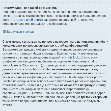
Почему здесь нет такой-то функции?
Это программное обеспечение было создано и лицензировано phpBB
Limited. Если вы считаете, что какая-то функция должна быть добавлена,
посетите
Центр идей phpBB
, где можно отдать свой голос за уже
поданные идеи или предложить собственные.
Вернуться к началу
С кем можно связаться по вопросу некорректного использования и/или
юридических вопросов, связанных с этой конференцией?
Вы можете связаться с любым из администраторов, перечисленных в
списке на странице «Наша команда». Если вы не получили ответа,
свяжитесь с владельцем домена (сделайте
whois lookup
) или, если
конференция находится на бесплатном домене (например, chat.ru,
Yahoo!, free.fr, f2s.com и т. п.), с руководством или техподдержкой данного
домена. Учтите, что phpBB Limited
не имеет никакого контроля над
данной конференцией
и не может нести никакой ответственности за то,
кем и как данная конференция используется. Не обращайтесь к phpBB
Limited по юридическим вопросам (о приостановке работы конференции,
ответственности за неё и т. д.), которые
не относятся напрямую
к сайту
phpBB.com или которые частично относятся к программному
обеспечению phpBB Limited. Если же вы всё-таки пошлёте email в адрес
phpBB Limited об использовании данной конференции
третьей стороной
,
то не ждите подробного письма, или вы можете вообще не получить
ответа.