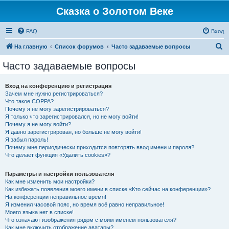
Сказка о Золотом Веке
FAQ
Вход
П
На главную
Список форумов
Часто задаваемые вопросы
о
Часто задаваемые вопросы
и
с
Вход на конференцию и регистрация
Зачем мне нужно регистрироваться?
к
Что такое COPPA?
Почему я не могу зарегистрироваться?
Я только что зарегистрировался, но не могу войти!
Почему я не могу войти?
Я давно зарегистрирован, но больше не могу войти!
Я забыл пароль!
Почему мне периодически приходится повторять ввод имени и пароля?
Что делает функция «Удалить cookies»?
Параметры и настройки пользователя
Как мне изменить мои настройки?
Как избежать появления моего имени в списке «Кто сейчас на конференции»?
На конференции неправильное время!
Я изменил часовой пояс, но время всё равно неправильное!
Моего языка нет в списке!
Что означают изображения рядом с моим именем пользователя?
Как мне включить отображение аватары?