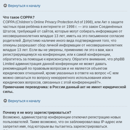
Вернуться к началу
Что такое COPPA?
COPPA (Children’s Online Privacy Protection Act of 1998), или Акт о защите
частных прав ребёнка в интернете от 1998 г. — это закон Соединённых
Штатов, требующий от сайтов, которые могут собирать информацию от
несовершеннолетних младше 13 лет, иметь на это письменное согласие
родителей. Допустимо наличие иного вида подтверждения того, что
опекуны разрешают сбор личной информации от несовершеннолетних
младше 13 лет. Если вы не уверены, применимо ли это к вам, как к
регистрирующемуся на конференции, или к самой конференции,
обратитесь за помощью к юрисконсульту. Обратите внимание, что phpBB
Limited администрация данной конференции не может давать
рекомендаций по правовым вопросам и не является объектом
юридических отношений, кроме указанных в ответе на вопрос «С кем
можно связаться по вопросу некорректного использования и/или
юридических вопросов, связанных с этой конференцией?».
Примечание переводчика: в России данный акт не имеет юридической
силы.
.
Вернуться к началу
Почему я не могу зарегистрироваться?
Возможно, администратор конференции отключил регистрацию новых
пользователей. Также возможно, что он заблокировал ваш IP-адрес или
запретил имя, под которым вы пытаетесь зарегистрироваться.