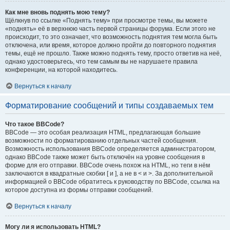
Как мне вновь поднять мою тему?
Щёлкнув по ссылке «Поднять тему» при просмотре темы, вы можете
«поднять» её в верхнюю часть первой страницы форума. Если этого не
происходит, то это означает, что возможность поднятия тем могла быть
отключена, или время, которое должно пройти до повторного поднятия
темы, ещё не прошло. Также можно поднять тему, просто ответив на неё,
однако удостоверьтесь, что тем самым вы не нарушаете правила
конференции, на которой находитесь.
Вернуться к началу
Форматирование сообщений и типы создаваемых тем
Что такое BBCode?
BBCode — это особая реализация HTML, предлагающая большие
возможности по форматированию отдельных частей сообщения.
Возможность использования BBCode определяется администратором,
однако BBCode также может быть отключён на уровне сообщения в
форме для его отправки. BBCode очень похож на HTML, но теги в нём
заключаются в квадратные скобки [ и ], а не в < и >. За дополнительной
информацией о BBCode обратитесь к руководству по BBCode, ссылка на
которое доступна из формы отправки сообщений.
Вернуться к началу
Могу ли я использовать HTML?