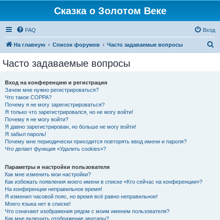
Сказка о Золотом Веке
FAQ
Вход
П
На главную
Список форумов
Часто задаваемые вопросы
о
Часто задаваемые вопросы
и
с
Вход на конференцию и регистрация
Зачем мне нужно регистрироваться?
к
Что такое COPPA?
Почему я не могу зарегистрироваться?
Я только что зарегистрировался, но не могу войти!
Почему я не могу войти?
Я давно зарегистрирован, но больше не могу войти!
Я забыл пароль!
Почему мне периодически приходится повторять ввод имени и пароля?
Что делает функция «Удалить cookies»?
Параметры и настройки пользователя
Как мне изменить мои настройки?
Как избежать появления моего имени в списке «Кто сейчас на конференции»?
На конференции неправильное время!
Я изменил часовой пояс, но время всё равно неправильное!
Моего языка нет в списке!
Что означают изображения рядом с моим именем пользователя?
Как мне включить отображение аватары?