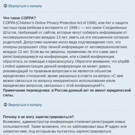
Вернуться к началу
Что такое COPPA?
COPPA (Children’s Online Privacy Protection Act of 1998), или Акт о защите
частных прав ребёнка в интернете от 1998 г. — это закон Соединённых
Штатов, требующий от сайтов, которые могут собирать информацию от
несовершеннолетних младше 13 лет, иметь на это письменное согласие
родителей. Допустимо наличие иного вида подтверждения того, что
опекуны разрешают сбор личной информации от несовершеннолетних
младше 13 лет. Если вы не уверены, применимо ли это к вам, как к
регистрирующемуся на конференции, или к самой конференции,
обратитесь за помощью к юрисконсульту. Обратите внимание, что phpBB
Limited администрация данной конференции не может давать
рекомендаций по правовым вопросам и не является объектом
юридических отношений, кроме указанных в ответе на вопрос «С кем
можно связаться по вопросу некорректного использования и/или
юридических вопросов, связанных с этой конференцией?».
Примечание переводчика: в России данный акт не имеет юридической
силы.
.
Вернуться к началу
Почему я не могу зарегистрироваться?
Возможно, администратор конференции отключил регистрацию новых
пользователей. Также возможно, что он заблокировал ваш IP-адрес или
запретил имя, под которым вы пытаетесь зарегистрироваться.