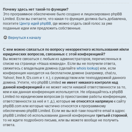
Почему здесь нет такой-то функции?
Это программное обеспечение было создано и лицензировано phpBB
Limited. Если вы считаете, что какая-то функция должна быть добавлена,
посетите
Центр идей phpBB
, где можно отдать свой голос за уже
поданные идеи или предложить собственные.
Вернуться к началу
С кем можно связаться по вопросу некорректного использования и/или
юридических вопросов, связанных с этой конференцией?
Вы можете связаться с любым из администраторов, перечисленных в
списке на странице «Наша команда». Если вы не получили ответа,
свяжитесь с владельцем домена (сделайте
whois lookup
) или, если
конференция находится на бесплатном домене (например, chat.ru,
Yahoo!, free.fr, f2s.com и т. п.), с руководством или техподдержкой данного
домена. Учтите, что phpBB Limited
не имеет никакого контроля над
данной конференцией
и не может нести никакой ответственности за то,
кем и как данная конференция используется. Не обращайтесь к phpBB
Limited по юридическим вопросам (о приостановке работы конференции,
ответственности за неё и т. д.), которые
не относятся напрямую
к сайту
phpBB.com или которые частично относятся к программному
обеспечению phpBB Limited. Если же вы всё-таки пошлёте email в адрес
phpBB Limited об использовании данной конференции
третьей стороной
,
то не ждите подробного письма, или вы можете вообще не получить
ответа.