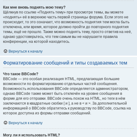
Как мне вновь поднять мою тему?
Щёлкнув по ссылке «Поднять тему» при просмотре темы, вы можете
«поднять» её в верхнюю часть первой страницы форума. Если этого не
происходит, то это означает, что возможность поднятия тем могла быть
отключена, или время, которое должно пройти до повторного поднятия
темы, ещё не прошло. Также можно поднять тему, просто ответив на неё,
однако удостоверьтесь, что тем самым вы не нарушаете правила
конференции, на которой находитесь.
Вернуться к началу
Форматирование сообщений и типы создаваемых тем
Что такое BBCode?
BBCode — это особая реализация HTML, предлагающая большие
возможности по форматированию отдельных частей сообщения.
Возможность использования BBCode определяется администратором,
однако BBCode также может быть отключён на уровне сообщения в
форме для его отправки. BBCode очень похож на HTML, но теги в нём
заключаются в квадратные скобки [ и ], а не в < и >. За дополнительной
информацией о BBCode обратитесь к руководству по BBCode, ссылка на
которое доступна из формы отправки сообщений.
Вернуться к началу
Могу ли я использовать HTML?