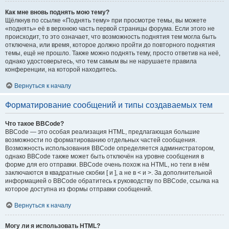
Как мне вновь поднять мою тему?
Щёлкнув по ссылке «Поднять тему» при просмотре темы, вы можете
«поднять» её в верхнюю часть первой страницы форума. Если этого не
происходит, то это означает, что возможность поднятия тем могла быть
отключена, или время, которое должно пройти до повторного поднятия
темы, ещё не прошло. Также можно поднять тему, просто ответив на неё,
однако удостоверьтесь, что тем самым вы не нарушаете правила
конференции, на которой находитесь.
Вернуться к началу
Форматирование сообщений и типы создаваемых тем
Что такое BBCode?
BBCode — это особая реализация HTML, предлагающая большие
возможности по форматированию отдельных частей сообщения.
Возможность использования BBCode определяется администратором,
однако BBCode также может быть отключён на уровне сообщения в
форме для его отправки. BBCode очень похож на HTML, но теги в нём
заключаются в квадратные скобки [ и ], а не в < и >. За дополнительной
информацией о BBCode обратитесь к руководству по BBCode, ссылка на
которое доступна из формы отправки сообщений.
Вернуться к началу
Могу ли я использовать HTML?