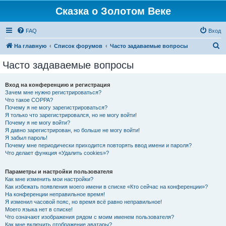
Сказка о Золотом Веке
FAQ
Вход
П
На главную
Список форумов
Часто задаваемые вопросы
о
Часто задаваемые вопросы
и
с
Вход на конференцию и регистрация
Зачем мне нужно регистрироваться?
к
Что такое COPPA?
Почему я не могу зарегистрироваться?
Я только что зарегистрировался, но не могу войти!
Почему я не могу войти?
Я давно зарегистрирован, но больше не могу войти!
Я забыл пароль!
Почему мне периодически приходится повторять ввод имени и пароля?
Что делает функция «Удалить cookies»?
Параметры и настройки пользователя
Как мне изменить мои настройки?
Как избежать появления моего имени в списке «Кто сейчас на конференции»?
На конференции неправильное время!
Я изменил часовой пояс, но время всё равно неправильное!
Моего языка нет в списке!
Что означают изображения рядом с моим именем пользователя?
Как мне включить отображение аватары?