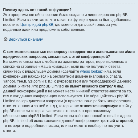
Почему здесь нет такой-то функции?
Это программное обеспечение было создано и лицензировано phpBB
Limited. Если вы считаете, что какая-то функция должна быть добавлена,
посетите
Центр идей phpBB
, где можно отдать свой голос за уже
поданные идеи или предложить собственные.
Вернуться к началу
С кем можно связаться по вопросу некорректного использования и/или
юридических вопросов, связанных с этой конференцией?
Вы можете связаться с любым из администраторов, перечисленных в
списке на странице «Наша команда». Если вы не получили ответа,
свяжитесь с владельцем домена (сделайте
whois lookup
) или, если
конференция находится на бесплатном домене (например, chat.ru,
Yahoo!, free.fr, f2s.com и т. п.), с руководством или техподдержкой данного
домена. Учтите, что phpBB Limited
не имеет никакого контроля над
данной конференцией
и не может нести никакой ответственности за то,
кем и как данная конференция используется. Не обращайтесь к phpBB
Limited по юридическим вопросам (о приостановке работы конференции,
ответственности за неё и т. д.), которые
не относятся напрямую
к сайту
phpBB.com или которые частично относятся к программному
обеспечению phpBB Limited. Если же вы всё-таки пошлёте email в адрес
phpBB Limited об использовании данной конференции
третьей стороной
,
то не ждите подробного письма, или вы можете вообще не получить
ответа.