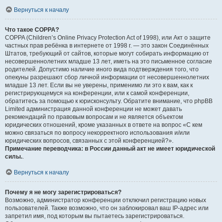
Вернуться к началу
Что такое COPPA?
COPPA (Children’s Online Privacy Protection Act of 1998), или Акт о защите
частных прав ребёнка в интернете от 1998 г. — это закон Соединённых
Штатов, требующий от сайтов, которые могут собирать информацию от
несовершеннолетних младше 13 лет, иметь на это письменное согласие
родителей. Допустимо наличие иного вида подтверждения того, что
опекуны разрешают сбор личной информации от несовершеннолетних
младше 13 лет. Если вы не уверены, применимо ли это к вам, как к
регистрирующемуся на конференции, или к самой конференции,
обратитесь за помощью к юрисконсульту. Обратите внимание, что phpBB
Limited администрация данной конференции не может давать
рекомендаций по правовым вопросам и не является объектом
юридических отношений, кроме указанных в ответе на вопрос «С кем
можно связаться по вопросу некорректного использования и/или
юридических вопросов, связанных с этой конференцией?».
Примечание переводчика: в России данный акт не имеет юридической
силы.
.
Вернуться к началу
Почему я не могу зарегистрироваться?
Возможно, администратор конференции отключил регистрацию новых
пользователей. Также возможно, что он заблокировал ваш IP-адрес или
запретил имя, под которым вы пытаетесь зарегистрироваться.