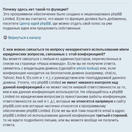
Почему здесь нет такой-то функции?
Это программное обеспечение было создано и лицензировано phpBB
Limited. Если вы считаете, что какая-то функция должна быть добавлена,
посетите
Центр идей phpBB
, где можно отдать свой голос за уже
поданные идеи или предложить собственные.
Вернуться к началу
С кем можно связаться по вопросу некорректного использования и/или
юридических вопросов, связанных с этой конференцией?
Вы можете связаться с любым из администраторов, перечисленных в
списке на странице «Наша команда». Если вы не получили ответа,
свяжитесь с владельцем домена (сделайте
whois lookup
) или, если
конференция находится на бесплатном домене (например, chat.ru,
Yahoo!, free.fr, f2s.com и т. п.), с руководством или техподдержкой данного
домена. Учтите, что phpBB Limited
не имеет никакого контроля над
данной конференцией
и не может нести никакой ответственности за то,
кем и как данная конференция используется. Не обращайтесь к phpBB
Limited по юридическим вопросам (о приостановке работы конференции,
ответственности за неё и т. д.), которые
не относятся напрямую
к сайту
phpBB.com или которые частично относятся к программному
обеспечению phpBB Limited. Если же вы всё-таки пошлёте email в адрес
phpBB Limited об использовании данной конференции
третьей стороной
,
то не ждите подробного письма, или вы можете вообще не получить
ответа.