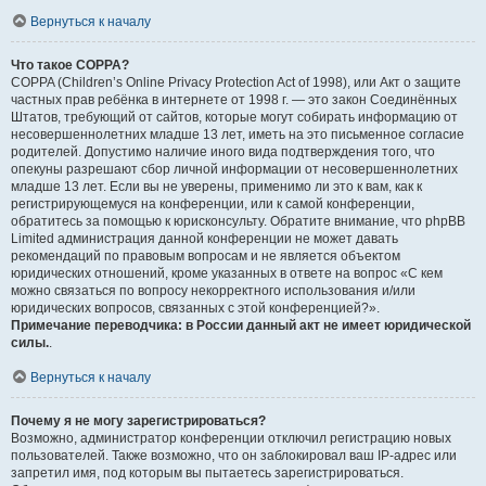
Вернуться к началу
Что такое COPPA?
COPPA (Children’s Online Privacy Protection Act of 1998), или Акт о защите
частных прав ребёнка в интернете от 1998 г. — это закон Соединённых
Штатов, требующий от сайтов, которые могут собирать информацию от
несовершеннолетних младше 13 лет, иметь на это письменное согласие
родителей. Допустимо наличие иного вида подтверждения того, что
опекуны разрешают сбор личной информации от несовершеннолетних
младше 13 лет. Если вы не уверены, применимо ли это к вам, как к
регистрирующемуся на конференции, или к самой конференции,
обратитесь за помощью к юрисконсульту. Обратите внимание, что phpBB
Limited администрация данной конференции не может давать
рекомендаций по правовым вопросам и не является объектом
юридических отношений, кроме указанных в ответе на вопрос «С кем
можно связаться по вопросу некорректного использования и/или
юридических вопросов, связанных с этой конференцией?».
Примечание переводчика: в России данный акт не имеет юридической
силы.
.
Вернуться к началу
Почему я не могу зарегистрироваться?
Возможно, администратор конференции отключил регистрацию новых
пользователей. Также возможно, что он заблокировал ваш IP-адрес или
запретил имя, под которым вы пытаетесь зарегистрироваться.