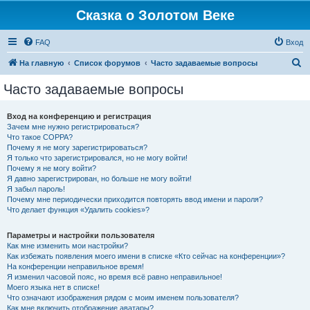
Сказка о Золотом Веке
FAQ
Вход
П
На главную
Список форумов
Часто задаваемые вопросы
о
Часто задаваемые вопросы
и
с
Вход на конференцию и регистрация
Зачем мне нужно регистрироваться?
к
Что такое COPPA?
Почему я не могу зарегистрироваться?
Я только что зарегистрировался, но не могу войти!
Почему я не могу войти?
Я давно зарегистрирован, но больше не могу войти!
Я забыл пароль!
Почему мне периодически приходится повторять ввод имени и пароля?
Что делает функция «Удалить cookies»?
Параметры и настройки пользователя
Как мне изменить мои настройки?
Как избежать появления моего имени в списке «Кто сейчас на конференции»?
На конференции неправильное время!
Я изменил часовой пояс, но время всё равно неправильное!
Моего языка нет в списке!
Что означают изображения рядом с моим именем пользователя?
Как мне включить отображение аватары?