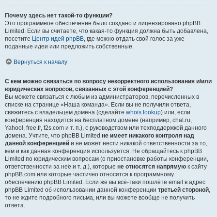
Почему здесь нет такой-то функции?
Это программное обеспечение было создано и лицензировано phpBB
Limited. Если вы считаете, что какая-то функция должна быть добавлена,
посетите
Центр идей phpBB
, где можно отдать свой голос за уже
поданные идеи или предложить собственные.
Вернуться к началу
С кем можно связаться по вопросу некорректного использования и/или
юридических вопросов, связанных с этой конференцией?
Вы можете связаться с любым из администраторов, перечисленных в
списке на странице «Наша команда». Если вы не получили ответа,
свяжитесь с владельцем домена (сделайте
whois lookup
) или, если
конференция находится на бесплатном домене (например, chat.ru,
Yahoo!, free.fr, f2s.com и т. п.), с руководством или техподдержкой данного
домена. Учтите, что phpBB Limited
не имеет никакого контроля над
данной конференцией
и не может нести никакой ответственности за то,
кем и как данная конференция используется. Не обращайтесь к phpBB
Limited по юридическим вопросам (о приостановке работы конференции,
ответственности за неё и т. д.), которые
не относятся напрямую
к сайту
phpBB.com или которые частично относятся к программному
обеспечению phpBB Limited. Если же вы всё-таки пошлёте email в адрес
phpBB Limited об использовании данной конференции
третьей стороной
,
то не ждите подробного письма, или вы можете вообще не получить
ответа.