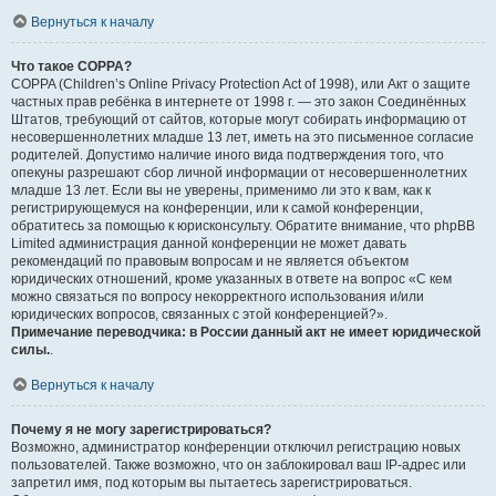
Вернуться к началу
Что такое COPPA?
COPPA (Children’s Online Privacy Protection Act of 1998), или Акт о защите
частных прав ребёнка в интернете от 1998 г. — это закон Соединённых
Штатов, требующий от сайтов, которые могут собирать информацию от
несовершеннолетних младше 13 лет, иметь на это письменное согласие
родителей. Допустимо наличие иного вида подтверждения того, что
опекуны разрешают сбор личной информации от несовершеннолетних
младше 13 лет. Если вы не уверены, применимо ли это к вам, как к
регистрирующемуся на конференции, или к самой конференции,
обратитесь за помощью к юрисконсульту. Обратите внимание, что phpBB
Limited администрация данной конференции не может давать
рекомендаций по правовым вопросам и не является объектом
юридических отношений, кроме указанных в ответе на вопрос «С кем
можно связаться по вопросу некорректного использования и/или
юридических вопросов, связанных с этой конференцией?».
Примечание переводчика: в России данный акт не имеет юридической
силы.
.
Вернуться к началу
Почему я не могу зарегистрироваться?
Возможно, администратор конференции отключил регистрацию новых
пользователей. Также возможно, что он заблокировал ваш IP-адрес или
запретил имя, под которым вы пытаетесь зарегистрироваться.