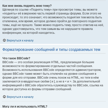
Как мне вновь поднять мою тему?
Щёлкнув по ссылке «Поднять тему» при просмотре темы, вы можете
«поднять» её в верхнюю часть первой страницы форума. Если этого не
происходит, то это означает, что возможность поднятия тем могла быть
отключена, или время, которое должно пройти до повторного поднятия
темы, ещё не прошло. Также можно поднять тему, просто ответив на неё,
однако удостоверьтесь, что тем самым вы не нарушаете правила
конференции, на которой находитесь.
Вернуться к началу
Форматирование сообщений и типы создаваемых тем
Что такое BBCode?
BBCode — это особая реализация HTML, предлагающая большие
возможности по форматированию отдельных частей сообщения.
Возможность использования BBCode определяется администратором,
однако BBCode также может быть отключён на уровне сообщения в
форме для его отправки. BBCode очень похож на HTML, но теги в нём
заключаются в квадратные скобки [ и ], а не в < и >. За дополнительной
информацией о BBCode обратитесь к руководству по BBCode, ссылка на
которое доступна из формы отправки сообщений.
Вернуться к началу
Могу ли я использовать HTML?