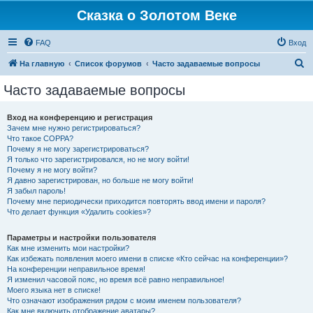
Сказка о Золотом Веке
FAQ
Вход
П
На главную
Список форумов
Часто задаваемые вопросы
о
Часто задаваемые вопросы
и
с
Вход на конференцию и регистрация
Зачем мне нужно регистрироваться?
к
Что такое COPPA?
Почему я не могу зарегистрироваться?
Я только что зарегистрировался, но не могу войти!
Почему я не могу войти?
Я давно зарегистрирован, но больше не могу войти!
Я забыл пароль!
Почему мне периодически приходится повторять ввод имени и пароля?
Что делает функция «Удалить cookies»?
Параметры и настройки пользователя
Как мне изменить мои настройки?
Как избежать появления моего имени в списке «Кто сейчас на конференции»?
На конференции неправильное время!
Я изменил часовой пояс, но время всё равно неправильное!
Моего языка нет в списке!
Что означают изображения рядом с моим именем пользователя?
Как мне включить отображение аватары?