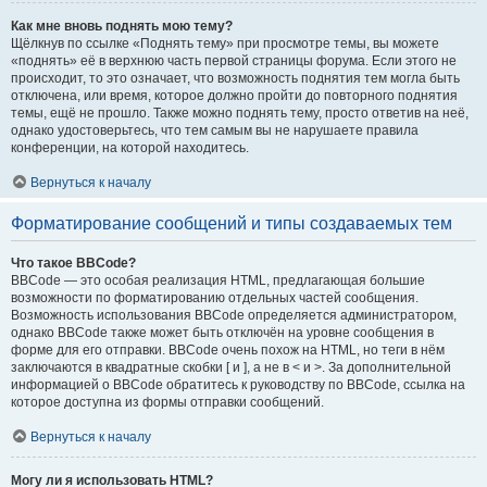
Как мне вновь поднять мою тему?
Щёлкнув по ссылке «Поднять тему» при просмотре темы, вы можете
«поднять» её в верхнюю часть первой страницы форума. Если этого не
происходит, то это означает, что возможность поднятия тем могла быть
отключена, или время, которое должно пройти до повторного поднятия
темы, ещё не прошло. Также можно поднять тему, просто ответив на неё,
однако удостоверьтесь, что тем самым вы не нарушаете правила
конференции, на которой находитесь.
Вернуться к началу
Форматирование сообщений и типы создаваемых тем
Что такое BBCode?
BBCode — это особая реализация HTML, предлагающая большие
возможности по форматированию отдельных частей сообщения.
Возможность использования BBCode определяется администратором,
однако BBCode также может быть отключён на уровне сообщения в
форме для его отправки. BBCode очень похож на HTML, но теги в нём
заключаются в квадратные скобки [ и ], а не в < и >. За дополнительной
информацией о BBCode обратитесь к руководству по BBCode, ссылка на
которое доступна из формы отправки сообщений.
Вернуться к началу
Могу ли я использовать HTML?