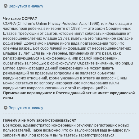
Вернуться к началу
Что такое COPPA?
COPPA (Children’s Online Privacy Protection Act of 1998), или Акт о защите
частных прав ребёнка в интернете от 1998 г. — это закон Соединённых
Штатов, требующий от сайтов, которые могут собирать информацию от
несовершеннолетних младше 13 лет, иметь на это письменное согласие
родителей. Допустимо наличие иного вида подтверждения того, что
опекуны разрешают сбор личной информации от несовершеннолетних
младше 13 лет. Если вы не уверены, применимо ли это к вам, как к
регистрирующемуся на конференции, или к самой конференции,
обратитесь за помощью к юрисконсульту. Обратите внимание, что phpBB
Limited администрация данной конференции не может давать
рекомендаций по правовым вопросам и не является объектом
юридических отношений, кроме указанных в ответе на вопрос «С кем
можно связаться по вопросу некорректного использования и/или
юридических вопросов, связанных с этой конференцией?».
Примечание переводчика: в России данный акт не имеет юридической
силы.
.
Вернуться к началу
Почему я не могу зарегистрироваться?
Возможно, администратор конференции отключил регистрацию новых
пользователей. Также возможно, что он заблокировал ваш IP-адрес или
запретил имя, под которым вы пытаетесь зарегистрироваться.