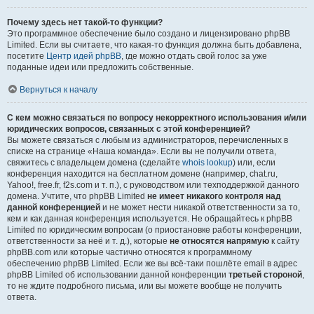
Почему здесь нет такой-то функции?
Это программное обеспечение было создано и лицензировано phpBB
Limited. Если вы считаете, что какая-то функция должна быть добавлена,
посетите
Центр идей phpBB
, где можно отдать свой голос за уже
поданные идеи или предложить собственные.
Вернуться к началу
С кем можно связаться по вопросу некорректного использования и/или
юридических вопросов, связанных с этой конференцией?
Вы можете связаться с любым из администраторов, перечисленных в
списке на странице «Наша команда». Если вы не получили ответа,
свяжитесь с владельцем домена (сделайте
whois lookup
) или, если
конференция находится на бесплатном домене (например, chat.ru,
Yahoo!, free.fr, f2s.com и т. п.), с руководством или техподдержкой данного
домена. Учтите, что phpBB Limited
не имеет никакого контроля над
данной конференцией
и не может нести никакой ответственности за то,
кем и как данная конференция используется. Не обращайтесь к phpBB
Limited по юридическим вопросам (о приостановке работы конференции,
ответственности за неё и т. д.), которые
не относятся напрямую
к сайту
phpBB.com или которые частично относятся к программному
обеспечению phpBB Limited. Если же вы всё-таки пошлёте email в адрес
phpBB Limited об использовании данной конференции
третьей стороной
,
то не ждите подробного письма, или вы можете вообще не получить
ответа.