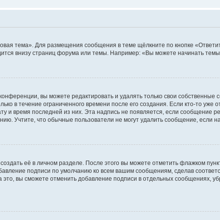
овая тема». Для размещения сообщения в теме щёлкните по кнопке «Ответит
ится внизу страниц форума или темы. Например: «Вы можете начинать темы»
конференции, вы можете редактировать и удалять только свои собственные 
ько в течение ограниченного времени после его создания. Если кто-то уже 
дату и время последней из них. Эта надпись не появляется, если сообщение 
ию. Учтите, что обычные пользователи не могут удалить сообщение, если на 
создать её в личном разделе. После этого вы можете отметить флажком пун
обавление подписи по умолчанию ко всем вашим сообщениям, сделав соотве
а это, вы сможете отменить добавление подписи в отдельных сообщениях, у