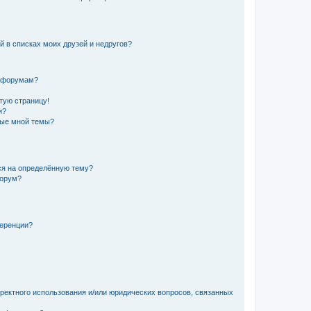
й в списках моих друзей и недругов?
и форумам?
стую страницу!
и?
ные мной темы?
ься на определённую тему?
форум?
ференции?
рректного использования и/или юридических вопросов, связанных