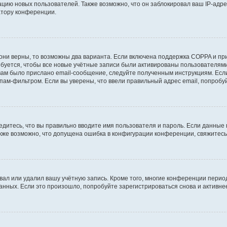
ию новых пользователей. Также возможно, что он заблокировал ваш IP-адре
атору конференции.
они верны, то возможны два варианта. Если включена поддержка COPPA и при 
уется, чтобы все новые учётные записи были активированы пользователями
ам было прислано email-сообщение, следуйте полученным инструкциям. Если
пам-фильтром. Если вы уверены, что ввели правильный адрес email, попробу
едитесь, что вы правильно вводите имя пользователя и пароль. Если данные
Также возможно, что допущена ошибка в конфигурации конференции, свяжитес
вал или удалил вашу учётную запись. Кроме того, многие конференции перио
ных. Если это произошло, попробуйте зарегистрироваться снова и активнее 