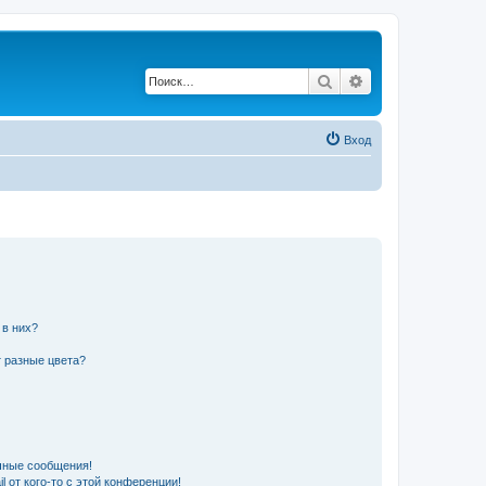
Поиск
Расширенный по
Вход
 в них?
 разные цвета?
чные сообщения!
 от кого-то с этой конференции!