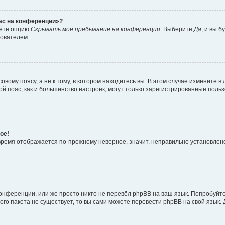
час на конференции»?
дёте опцию
Скрывать моё пребывание на конференции
. Выберите
Да
, и вы 
зователем.
вому поясу, а не к тому, в котором находитесь вы. В этом случае измените в 
овой пояс, как и большинство настроек, могут только зарегистрированные пол
ое!
о время отображается по-прежнему неверное, значит, неправильно установле
онференции, или же просто никто не перевёл phpBB на ваш язык. Попробуйт
вого пакета не существует, то вы сами можете перевести phpBB на свой язы