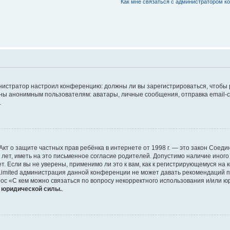
Как мне связаться с администратором 
дминистратор настроил конференцию: должны ли вы зарегистрироваться, чтобы
 анонимным пользователям: аватары, личные сообщения, отправка email-сооб
.
 или Акт о защите частных прав ребёнка в интернете от 1998 г. — это закон Со
т, иметь на это письменное согласие родителей. Допустимо наличие иного
 Если вы не уверены, применимо ли это к вам, как к регистрирующемуся на 
Limited администрация данной конференции не может давать рекомендаций 
ос «С кем можно связаться по вопросу некорректного использования и/или ю
т юридической силы.
.