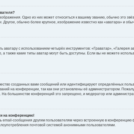
ователя?
зображения. Одно из них может относиться к вашему званию, обычно это звёзд
. Другое, обычно более крупное, изображение известно как «аватара» и обы
ь аватару с использованием четырёх инструментов: «Граватар», «Галерея а
, а также какие типы аватар могут быть доступны. Если вы не можете испол
чество созданных вами сообщений или идентифицируют определённых польз
аний на конференции, так как они установлены её администратором. Пожал
е. На большинстве конференций это запрещено, и модератор или администра
ти на конференцию!
ь email-сообщения другим пользователям через встроенную в конференцию ф
ь злоупотребления почтовой системой анонимными пользователями.