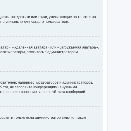
очки, квадратики или точки, указывающие на то, сколько
чно уникально для каждого пользователя.
ватар», «Удалённая аватара» или «Загружаемая аватара».
ьзовать аватары, свяжитесь с администратором
ователей: например, модераторов и администраторов.
уйста, не засоряйте конференцию ненужными
тор понизят значение вашего счётчика сообщений.
орму, и только если администратор включил такую