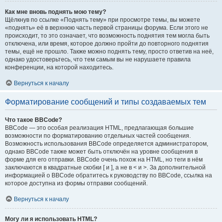
Как мне вновь поднять мою тему?
Щёлкнув по ссылке «Поднять тему» при просмотре темы, вы можете
«поднять» её в верхнюю часть первой страницы форума. Если этого не
происходит, то это означает, что возможность поднятия тем могла быть
отключена, или время, которое должно пройти до повторного поднятия
темы, ещё не прошло. Также можно поднять тему, просто ответив на неё,
однако удостоверьтесь, что тем самым вы не нарушаете правила
конференции, на которой находитесь.
Вернуться к началу
Форматирование сообщений и типы создаваемых тем
Что такое BBCode?
BBCode — это особая реализация HTML, предлагающая большие
возможности по форматированию отдельных частей сообщения.
Возможность использования BBCode определяется администратором,
однако BBCode также может быть отключён на уровне сообщения в
форме для его отправки. BBCode очень похож на HTML, но теги в нём
заключаются в квадратные скобки [ и ], а не в < и >. За дополнительной
информацией о BBCode обратитесь к руководству по BBCode, ссылка на
которое доступна из формы отправки сообщений.
Вернуться к началу
Могу ли я использовать HTML?