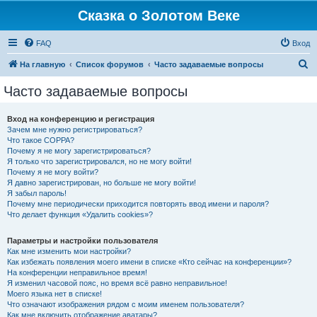
Сказка о Золотом Веке
FAQ
Вход
П
На главную
Список форумов
Часто задаваемые вопросы
о
Часто задаваемые вопросы
и
с
Вход на конференцию и регистрация
Зачем мне нужно регистрироваться?
к
Что такое COPPA?
Почему я не могу зарегистрироваться?
Я только что зарегистрировался, но не могу войти!
Почему я не могу войти?
Я давно зарегистрирован, но больше не могу войти!
Я забыл пароль!
Почему мне периодически приходится повторять ввод имени и пароля?
Что делает функция «Удалить cookies»?
Параметры и настройки пользователя
Как мне изменить мои настройки?
Как избежать появления моего имени в списке «Кто сейчас на конференции»?
На конференции неправильное время!
Я изменил часовой пояс, но время всё равно неправильное!
Моего языка нет в списке!
Что означают изображения рядом с моим именем пользователя?
Как мне включить отображение аватары?