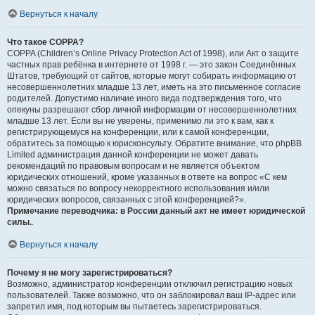
Вернуться к началу
Что такое COPPA?
COPPA (Children’s Online Privacy Protection Act of 1998), или Акт о защите
частных прав ребёнка в интернете от 1998 г. — это закон Соединённых
Штатов, требующий от сайтов, которые могут собирать информацию от
несовершеннолетних младше 13 лет, иметь на это письменное согласие
родителей. Допустимо наличие иного вида подтверждения того, что
опекуны разрешают сбор личной информации от несовершеннолетних
младше 13 лет. Если вы не уверены, применимо ли это к вам, как к
регистрирующемуся на конференции, или к самой конференции,
обратитесь за помощью к юрисконсульту. Обратите внимание, что phpBB
Limited администрация данной конференции не может давать
рекомендаций по правовым вопросам и не является объектом
юридических отношений, кроме указанных в ответе на вопрос «С кем
можно связаться по вопросу некорректного использования и/или
юридических вопросов, связанных с этой конференцией?».
Примечание переводчика: в России данный акт не имеет юридической
силы.
.
Вернуться к началу
Почему я не могу зарегистрироваться?
Возможно, администратор конференции отключил регистрацию новых
пользователей. Также возможно, что он заблокировал ваш IP-адрес или
запретил имя, под которым вы пытаетесь зарегистрироваться.