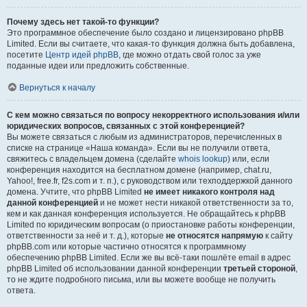
Почему здесь нет такой-то функции?
Это программное обеспечение было создано и лицензировано phpBB
Limited. Если вы считаете, что какая-то функция должна быть добавлена,
посетите
Центр идей phpBB
, где можно отдать свой голос за уже
поданные идеи или предложить собственные.
Вернуться к началу
С кем можно связаться по вопросу некорректного использования и/или
юридических вопросов, связанных с этой конференцией?
Вы можете связаться с любым из администраторов, перечисленных в
списке на странице «Наша команда». Если вы не получили ответа,
свяжитесь с владельцем домена (сделайте
whois lookup
) или, если
конференция находится на бесплатном домене (например, chat.ru,
Yahoo!, free.fr, f2s.com и т. п.), с руководством или техподдержкой данного
домена. Учтите, что phpBB Limited
не имеет никакого контроля над
данной конференцией
и не может нести никакой ответственности за то,
кем и как данная конференция используется. Не обращайтесь к phpBB
Limited по юридическим вопросам (о приостановке работы конференции,
ответственности за неё и т. д.), которые
не относятся напрямую
к сайту
phpBB.com или которые частично относятся к программному
обеспечению phpBB Limited. Если же вы всё-таки пошлёте email в адрес
phpBB Limited об использовании данной конференции
третьей стороной
,
то не ждите подробного письма, или вы можете вообще не получить
ответа.