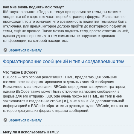
Как мне вновь поднять мою тему?
Щёлкнув по ссылке «Поднять тему» при просмотре темы, вы можете
«поднять» её в верхнюю часть первой страницы форума. Если этого не
происходит, то это означает, что возможность поднятия тем могла быть
отключена, или время, которое должно пройти до повторного поднятия
темы, ещё не прошло. Также можно поднять тему, просто ответив на неё,
однако удостоверьтесь, что тем самым вы не нарушаете правила
конференции, на которой находитесь.
Вернуться к началу
Форматирование сообщений и типы создаваемых тем
Что такое BBCode?
BBCode — это особая реализация HTML, предлагающая большие
возможности по форматированию отдельных частей сообщения.
Возможность использования BBCode определяется администратором,
однако BBCode также может быть отключён на уровне сообщения в
форме для его отправки. BBCode очень похож на HTML, но теги в нём
заключаются в квадратные скобки [ и ], а не в < и >. За дополнительной
информацией о BBCode обратитесь к руководству по BBCode, ссылка на
которое доступна из формы отправки сообщений.
Вернуться к началу
Могу ли я использовать HTML?