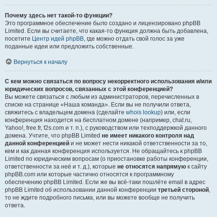
Почему здесь нет такой-то функции?
Это программное обеспечение было создано и лицензировано phpBB
Limited. Если вы считаете, что какая-то функция должна быть добавлена,
посетите
Центр идей phpBB
, где можно отдать свой голос за уже
поданные идеи или предложить собственные.
Вернуться к началу
С кем можно связаться по вопросу некорректного использования и/или
юридических вопросов, связанных с этой конференцией?
Вы можете связаться с любым из администраторов, перечисленных в
списке на странице «Наша команда». Если вы не получили ответа,
свяжитесь с владельцем домена (сделайте
whois lookup
) или, если
конференция находится на бесплатном домене (например, chat.ru,
Yahoo!, free.fr, f2s.com и т. п.), с руководством или техподдержкой данного
домена. Учтите, что phpBB Limited
не имеет никакого контроля над
данной конференцией
и не может нести никакой ответственности за то,
кем и как данная конференция используется. Не обращайтесь к phpBB
Limited по юридическим вопросам (о приостановке работы конференции,
ответственности за неё и т. д.), которые
не относятся напрямую
к сайту
phpBB.com или которые частично относятся к программному
обеспечению phpBB Limited. Если же вы всё-таки пошлёте email в адрес
phpBB Limited об использовании данной конференции
третьей стороной
,
то не ждите подробного письма, или вы можете вообще не получить
ответа.