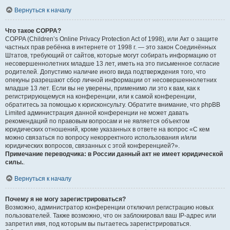
Вернуться к началу
Что такое COPPA?
COPPA (Children’s Online Privacy Protection Act of 1998), или Акт о защите
частных прав ребёнка в интернете от 1998 г. — это закон Соединённых
Штатов, требующий от сайтов, которые могут собирать информацию от
несовершеннолетних младше 13 лет, иметь на это письменное согласие
родителей. Допустимо наличие иного вида подтверждения того, что
опекуны разрешают сбор личной информации от несовершеннолетних
младше 13 лет. Если вы не уверены, применимо ли это к вам, как к
регистрирующемуся на конференции, или к самой конференции,
обратитесь за помощью к юрисконсульту. Обратите внимание, что phpBB
Limited администрация данной конференции не может давать
рекомендаций по правовым вопросам и не является объектом
юридических отношений, кроме указанных в ответе на вопрос «С кем
можно связаться по вопросу некорректного использования и/или
юридических вопросов, связанных с этой конференцией?».
Примечание переводчика: в России данный акт не имеет юридической
силы.
.
Вернуться к началу
Почему я не могу зарегистрироваться?
Возможно, администратор конференции отключил регистрацию новых
пользователей. Также возможно, что он заблокировал ваш IP-адрес или
запретил имя, под которым вы пытаетесь зарегистрироваться.