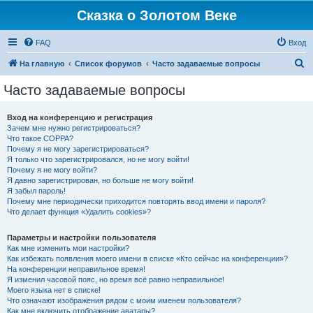
Сказка о Золотом Веке
FAQ
Вход
П
На главную
Список форумов
Часто задаваемые вопросы
о
Часто задаваемые вопросы
и
с
Вход на конференцию и регистрация
Зачем мне нужно регистрироваться?
к
Что такое COPPA?
Почему я не могу зарегистрироваться?
Я только что зарегистрировался, но не могу войти!
Почему я не могу войти?
Я давно зарегистрирован, но больше не могу войти!
Я забыл пароль!
Почему мне периодически приходится повторять ввод имени и пароля?
Что делает функция «Удалить cookies»?
Параметры и настройки пользователя
Как мне изменить мои настройки?
Как избежать появления моего имени в списке «Кто сейчас на конференции»?
На конференции неправильное время!
Я изменил часовой пояс, но время всё равно неправильное!
Моего языка нет в списке!
Что означают изображения рядом с моим именем пользователя?
Как мне включить отображение аватары?