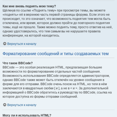
Как мне вновь поднять мою тему?
Щёлкнув по ссылке «Поднять тему» при просмотре темы, вы можете
«поднять» её в верхнюю часть первой страницы форума. Если этого не
происходит, то это означает, что возможность поднятия тем могла быть
отключена, или время, которое должно пройти до повторного поднятия
темы, ещё не прошло. Также можно поднять тему, просто ответив на неё,
однако удостоверьтесь, что тем самым вы не нарушаете правила
конференции, на которой находитесь.
Вернуться к началу
Форматирование сообщений и типы создаваемых тем
Что такое BBCode?
BBCode — это особая реализация HTML, предлагающая большие
возможности по форматированию отдельных частей сообщения.
Возможность использования BBCode определяется администратором,
однако BBCode также может быть отключён на уровне сообщения в
форме для его отправки. BBCode очень похож на HTML, но теги в нём
заключаются в квадратные скобки [ и ], а не в < и >. За дополнительной
информацией о BBCode обратитесь к руководству по BBCode, ссылка на
которое доступна из формы отправки сообщений.
Вернуться к началу
Могу ли я использовать HTML?