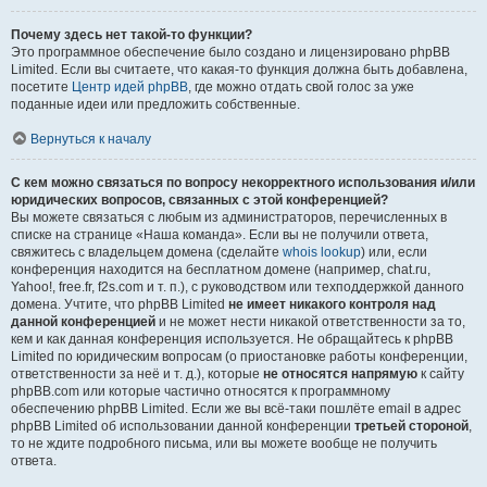
Почему здесь нет такой-то функции?
Это программное обеспечение было создано и лицензировано phpBB
Limited. Если вы считаете, что какая-то функция должна быть добавлена,
посетите
Центр идей phpBB
, где можно отдать свой голос за уже
поданные идеи или предложить собственные.
Вернуться к началу
С кем можно связаться по вопросу некорректного использования и/или
юридических вопросов, связанных с этой конференцией?
Вы можете связаться с любым из администраторов, перечисленных в
списке на странице «Наша команда». Если вы не получили ответа,
свяжитесь с владельцем домена (сделайте
whois lookup
) или, если
конференция находится на бесплатном домене (например, chat.ru,
Yahoo!, free.fr, f2s.com и т. п.), с руководством или техподдержкой данного
домена. Учтите, что phpBB Limited
не имеет никакого контроля над
данной конференцией
и не может нести никакой ответственности за то,
кем и как данная конференция используется. Не обращайтесь к phpBB
Limited по юридическим вопросам (о приостановке работы конференции,
ответственности за неё и т. д.), которые
не относятся напрямую
к сайту
phpBB.com или которые частично относятся к программному
обеспечению phpBB Limited. Если же вы всё-таки пошлёте email в адрес
phpBB Limited об использовании данной конференции
третьей стороной
,
то не ждите подробного письма, или вы можете вообще не получить
ответа.