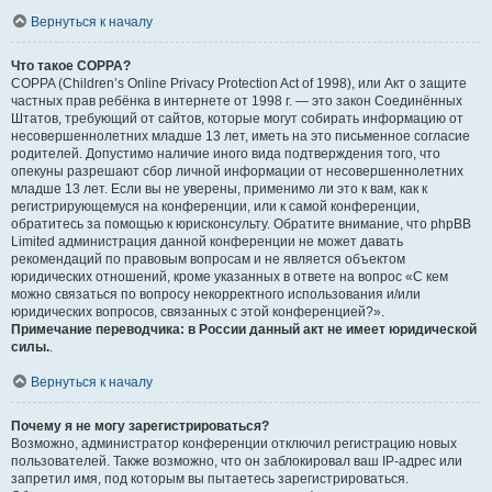
Вернуться к началу
Что такое COPPA?
COPPA (Children’s Online Privacy Protection Act of 1998), или Акт о защите
частных прав ребёнка в интернете от 1998 г. — это закон Соединённых
Штатов, требующий от сайтов, которые могут собирать информацию от
несовершеннолетних младше 13 лет, иметь на это письменное согласие
родителей. Допустимо наличие иного вида подтверждения того, что
опекуны разрешают сбор личной информации от несовершеннолетних
младше 13 лет. Если вы не уверены, применимо ли это к вам, как к
регистрирующемуся на конференции, или к самой конференции,
обратитесь за помощью к юрисконсульту. Обратите внимание, что phpBB
Limited администрация данной конференции не может давать
рекомендаций по правовым вопросам и не является объектом
юридических отношений, кроме указанных в ответе на вопрос «С кем
можно связаться по вопросу некорректного использования и/или
юридических вопросов, связанных с этой конференцией?».
Примечание переводчика: в России данный акт не имеет юридической
силы.
.
Вернуться к началу
Почему я не могу зарегистрироваться?
Возможно, администратор конференции отключил регистрацию новых
пользователей. Также возможно, что он заблокировал ваш IP-адрес или
запретил имя, под которым вы пытаетесь зарегистрироваться.