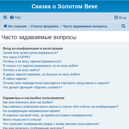
Сказка о Золотом Веке
FAQ
Вход
П
На главную
Список форумов
Часто задаваемые вопросы
о
Часто задаваемые вопросы
и
с
Вход на конференцию и регистрация
Зачем мне нужно регистрироваться?
к
Что такое COPPA?
Почему я не могу зарегистрироваться?
Я только что зарегистрировался, но не могу войти!
Почему я не могу войти?
Я давно зарегистрирован, но больше не могу войти!
Я забыл пароль!
Почему мне периодически приходится повторять ввод имени и пароля?
Что делает функция «Удалить cookies»?
Параметры и настройки пользователя
Как мне изменить мои настройки?
Как избежать появления моего имени в списке «Кто сейчас на конференции»?
На конференции неправильное время!
Я изменил часовой пояс, но время всё равно неправильное!
Моего языка нет в списке!
Что означают изображения рядом с моим именем пользователя?
Как мне включить отображение аватары?