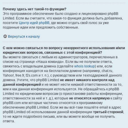
Почему здесь нет такой-то функции?
Это программное обеспечение было создано и лицензировано phpBB
Limited. Если вы считаете, что какая-то функция должна быть добавлена,
посетите
Центр идей phpBB
, где можно отдать свой голос за уже
поданные идеи или предложить собственные.
Вернуться к началу
С кем можно связаться по вопросу некорректного использования и/или
юридических вопросов, связанных с этой конференцией?
Вы можете связаться с любым из администраторов, перечисленных в
списке на странице «Наша команда». Если вы не получили ответа,
свяжитесь с владельцем домена (сделайте
whois lookup
) или, если
конференция находится на бесплатном домене (например, chat.ru,
Yahoo!, free.fr, f2s.com и т. п.), с руководством или техподдержкой данного
домена. Учтите, что phpBB Limited
не имеет никакого контроля над
данной конференцией
и не может нести никакой ответственности за то,
кем и как данная конференция используется. Не обращайтесь к phpBB
Limited по юридическим вопросам (о приостановке работы конференции,
ответственности за неё и т. д.), которые
не относятся напрямую
к сайту
phpBB.com или которые частично относятся к программному
обеспечению phpBB Limited. Если же вы всё-таки пошлёте email в адрес
phpBB Limited об использовании данной конференции
третьей стороной
,
то не ждите подробного письма, или вы можете вообще не получить
ответа.