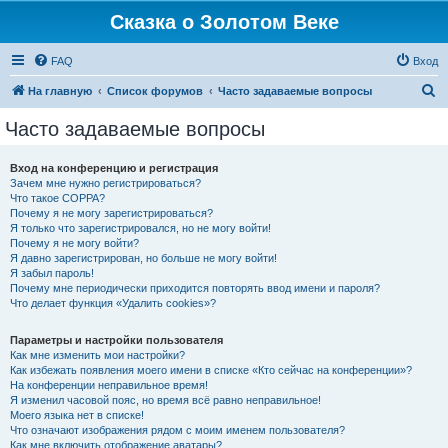
Сказка о Золотом Веке
FAQ
Вход
П
На главную
Список форумов
Часто задаваемые вопросы
о
Часто задаваемые вопросы
и
с
Вход на конференцию и регистрация
Зачем мне нужно регистрироваться?
к
Что такое COPPA?
Почему я не могу зарегистрироваться?
Я только что зарегистрировался, но не могу войти!
Почему я не могу войти?
Я давно зарегистрирован, но больше не могу войти!
Я забыл пароль!
Почему мне периодически приходится повторять ввод имени и пароля?
Что делает функция «Удалить cookies»?
Параметры и настройки пользователя
Как мне изменить мои настройки?
Как избежать появления моего имени в списке «Кто сейчас на конференции»?
На конференции неправильное время!
Я изменил часовой пояс, но время всё равно неправильное!
Моего языка нет в списке!
Что означают изображения рядом с моим именем пользователя?
Как мне включить отображение аватары?