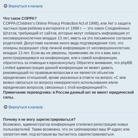
Вернуться к началу
Что такое COPPA?
COPPA (Children’s Online Privacy Protection Act of 1998), или Акт о защите
частных прав ребёнка в интернете от 1998 г. — это закон Соединённых
Штатов, требующий от сайтов, которые могут собирать информацию от
несовершеннолетних младше 13 лет, иметь на это письменное согласие
родителей. Допустимо наличие иного вида подтверждения того, что
опекуны разрешают сбор личной информации от несовершеннолетних
младше 13 лет. Если вы не уверены, применимо ли это к вам, как к
регистрирующемуся на конференции, или к самой конференции,
обратитесь за помощью к юрисконсульту. Обратите внимание, что phpBB
Limited администрация данной конференции не может давать
рекомендаций по правовым вопросам и не является объектом
юридических отношений, кроме указанных в ответе на вопрос «С кем
можно связаться по вопросу некорректного использования и/или
юридических вопросов, связанных с этой конференцией?».
Примечание переводчика: в России данный акт не имеет юридической
силы.
.
Вернуться к началу
Почему я не могу зарегистрироваться?
Возможно, администратор конференции отключил регистрацию новых
пользователей. Также возможно, что он заблокировал ваш IP-адрес или
запретил имя, под которым вы пытаетесь зарегистрироваться.