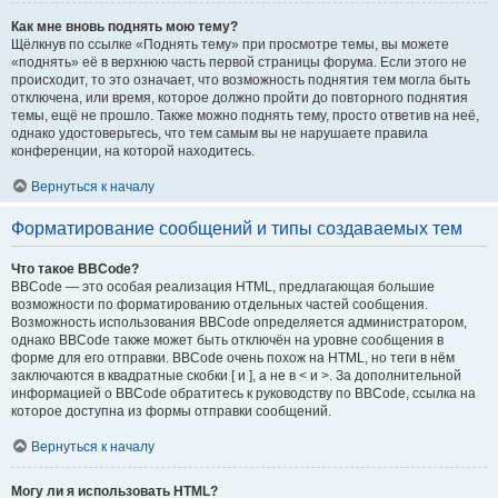
Как мне вновь поднять мою тему?
Щёлкнув по ссылке «Поднять тему» при просмотре темы, вы можете
«поднять» её в верхнюю часть первой страницы форума. Если этого не
происходит, то это означает, что возможность поднятия тем могла быть
отключена, или время, которое должно пройти до повторного поднятия
темы, ещё не прошло. Также можно поднять тему, просто ответив на неё,
однако удостоверьтесь, что тем самым вы не нарушаете правила
конференции, на которой находитесь.
Вернуться к началу
Форматирование сообщений и типы создаваемых тем
Что такое BBCode?
BBCode — это особая реализация HTML, предлагающая большие
возможности по форматированию отдельных частей сообщения.
Возможность использования BBCode определяется администратором,
однако BBCode также может быть отключён на уровне сообщения в
форме для его отправки. BBCode очень похож на HTML, но теги в нём
заключаются в квадратные скобки [ и ], а не в < и >. За дополнительной
информацией о BBCode обратитесь к руководству по BBCode, ссылка на
которое доступна из формы отправки сообщений.
Вернуться к началу
Могу ли я использовать HTML?