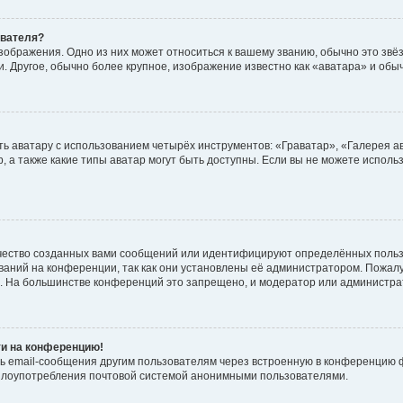
ователя?
зображения. Одно из них может относиться к вашему званию, обычно это звёзд
. Другое, обычно более крупное, изображение известно как «аватара» и обы
ь аватару с использованием четырёх инструментов: «Граватар», «Галерея а
, а также какие типы аватар могут быть доступны. Если вы не можете испол
чество созданных вами сообщений или идентифицируют определённых польз
аний на конференции, так как они установлены её администратором. Пожал
е. На большинстве конференций это запрещено, и модератор или администра
ти на конференцию!
ь email-сообщения другим пользователям через встроенную в конференцию ф
ь злоупотребления почтовой системой анонимными пользователями.