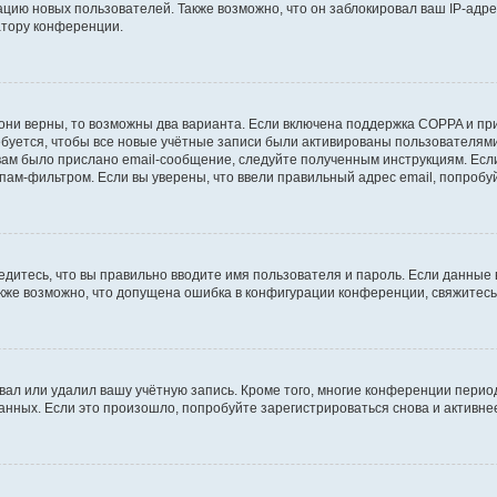
ию новых пользователей. Также возможно, что он заблокировал ваш IP-адре
атору конференции.
они верны, то возможны два варианта. Если включена поддержка COPPA и при 
уется, чтобы все новые учётные записи были активированы пользователями
ам было прислано email-сообщение, следуйте полученным инструкциям. Если
пам-фильтром. Если вы уверены, что ввели правильный адрес email, попробу
едитесь, что вы правильно вводите имя пользователя и пароль. Если данные
Также возможно, что допущена ошибка в конфигурации конференции, свяжитес
вал или удалил вашу учётную запись. Кроме того, многие конференции перио
ных. Если это произошло, попробуйте зарегистрироваться снова и активнее 