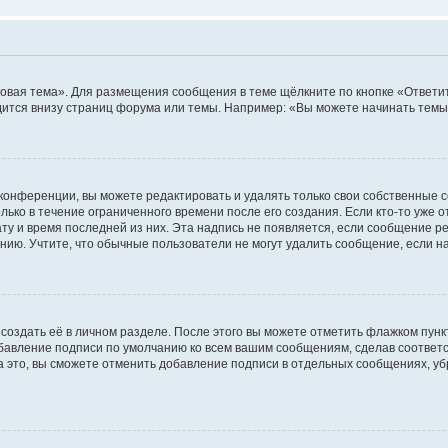
овая тема». Для размещения сообщения в теме щёлкните по кнопке «Ответит
ится внизу страниц форума или темы. Например: «Вы можете начинать темы»
конференции, вы можете редактировать и удалять только свои собственные 
ько в течение ограниченного времени после его создания. Если кто-то уже 
дату и время последней из них. Эта надпись не появляется, если сообщение 
ию. Учтите, что обычные пользователи не могут удалить сообщение, если на 
создать её в личном разделе. После этого вы можете отметить флажком пун
обавление подписи по умолчанию ко всем вашим сообщениям, сделав соотве
а это, вы сможете отменить добавление подписи в отдельных сообщениях, у