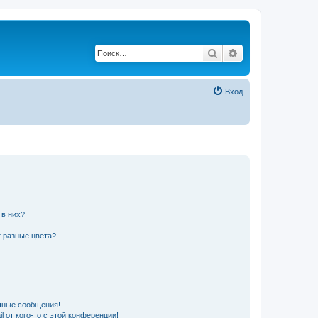
Поиск
Расширенный по
Вход
 в них?
 разные цвета?
чные сообщения!
 от кого-то с этой конференции!