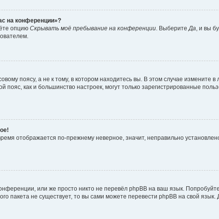
час на конференции»?
дёте опцию
Скрывать моё пребывание на конференции
. Выберите
Да
, и вы 
зователем.
вому поясу, а не к тому, в котором находитесь вы. В этом случае измените в 
овой пояс, как и большинство настроек, могут только зарегистрированные пол
ое!
о время отображается по-прежнему неверное, значит, неправильно установле
онференции, или же просто никто не перевёл phpBB на ваш язык. Попробуйт
вого пакета не существует, то вы сами можете перевести phpBB на свой язы