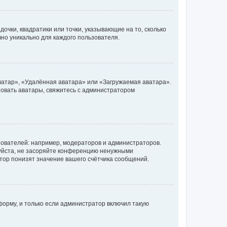
очки, квадратики или точки, указывающие на то, сколько
чно уникально для каждого пользователя.
ватар», «Удалённая аватара» или «Загружаемая аватара».
ьзовать аватары, свяжитесь с администратором
ователей: например, модераторов и администраторов.
уйста, не засоряйте конференцию ненужными
тор понизят значение вашего счётчика сообщений.
орму, и только если администратор включил такую