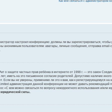
Как мне связаться с администратором 
дминистратор настроил конференцию: должны ли вы зарегистрироваться, чтобы
 анонимным пользователям: аватары, личные сообщения, отправка email-сооб
.
 или Акт о защите частных прав ребёнка в интернете от 1998 г. — это закон Со
т, иметь на это письменное согласие родителей. Допустимо наличие иного
 Если вы не уверены, применимо ли это к вам, как к регистрирующемуся на 
Limited администрация данной конференции не может давать рекомендаций 
ос «С кем можно связаться по вопросу некорректного использования и/или ю
т юридической силы.
.