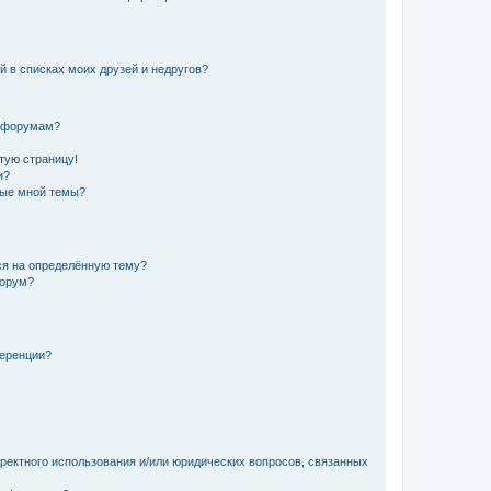
й в списках моих друзей и недругов?
и форумам?
стую страницу!
и?
ные мной темы?
ься на определённую тему?
форум?
ференции?
рректного использования и/или юридических вопросов, связанных