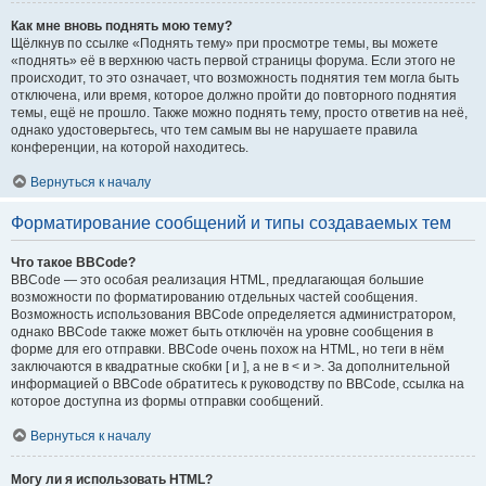
Как мне вновь поднять мою тему?
Щёлкнув по ссылке «Поднять тему» при просмотре темы, вы можете
«поднять» её в верхнюю часть первой страницы форума. Если этого не
происходит, то это означает, что возможность поднятия тем могла быть
отключена, или время, которое должно пройти до повторного поднятия
темы, ещё не прошло. Также можно поднять тему, просто ответив на неё,
однако удостоверьтесь, что тем самым вы не нарушаете правила
конференции, на которой находитесь.
Вернуться к началу
Форматирование сообщений и типы создаваемых тем
Что такое BBCode?
BBCode — это особая реализация HTML, предлагающая большие
возможности по форматированию отдельных частей сообщения.
Возможность использования BBCode определяется администратором,
однако BBCode также может быть отключён на уровне сообщения в
форме для его отправки. BBCode очень похож на HTML, но теги в нём
заключаются в квадратные скобки [ и ], а не в < и >. За дополнительной
информацией о BBCode обратитесь к руководству по BBCode, ссылка на
которое доступна из формы отправки сообщений.
Вернуться к началу
Могу ли я использовать HTML?