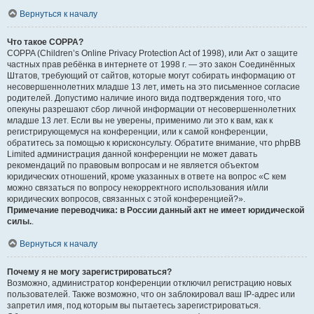
Вернуться к началу
Что такое COPPA?
COPPA (Children’s Online Privacy Protection Act of 1998), или Акт о защите
частных прав ребёнка в интернете от 1998 г. — это закон Соединённых
Штатов, требующий от сайтов, которые могут собирать информацию от
несовершеннолетних младше 13 лет, иметь на это письменное согласие
родителей. Допустимо наличие иного вида подтверждения того, что
опекуны разрешают сбор личной информации от несовершеннолетних
младше 13 лет. Если вы не уверены, применимо ли это к вам, как к
регистрирующемуся на конференции, или к самой конференции,
обратитесь за помощью к юрисконсульту. Обратите внимание, что phpBB
Limited администрация данной конференции не может давать
рекомендаций по правовым вопросам и не является объектом
юридических отношений, кроме указанных в ответе на вопрос «С кем
можно связаться по вопросу некорректного использования и/или
юридических вопросов, связанных с этой конференцией?».
Примечание переводчика: в России данный акт не имеет юридической
силы.
.
Вернуться к началу
Почему я не могу зарегистрироваться?
Возможно, администратор конференции отключил регистрацию новых
пользователей. Также возможно, что он заблокировал ваш IP-адрес или
запретил имя, под которым вы пытаетесь зарегистрироваться.