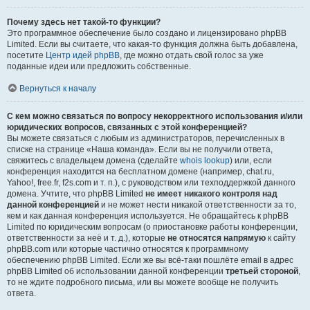
Почему здесь нет такой-то функции?
Это программное обеспечение было создано и лицензировано phpBB
Limited. Если вы считаете, что какая-то функция должна быть добавлена,
посетите
Центр идей phpBB
, где можно отдать свой голос за уже
поданные идеи или предложить собственные.
Вернуться к началу
С кем можно связаться по вопросу некорректного использования и/или
юридических вопросов, связанных с этой конференцией?
Вы можете связаться с любым из администраторов, перечисленных в
списке на странице «Наша команда». Если вы не получили ответа,
свяжитесь с владельцем домена (сделайте
whois lookup
) или, если
конференция находится на бесплатном домене (например, chat.ru,
Yahoo!, free.fr, f2s.com и т. п.), с руководством или техподдержкой данного
домена. Учтите, что phpBB Limited
не имеет никакого контроля над
данной конференцией
и не может нести никакой ответственности за то,
кем и как данная конференция используется. Не обращайтесь к phpBB
Limited по юридическим вопросам (о приостановке работы конференции,
ответственности за неё и т. д.), которые
не относятся напрямую
к сайту
phpBB.com или которые частично относятся к программному
обеспечению phpBB Limited. Если же вы всё-таки пошлёте email в адрес
phpBB Limited об использовании данной конференции
третьей стороной
,
то не ждите подробного письма, или вы можете вообще не получить
ответа.