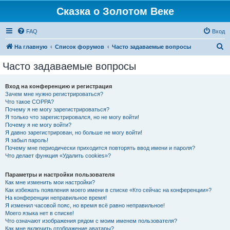
Сказка о Золотом Веке
FAQ
Вход
П
На главную
Список форумов
Часто задаваемые вопросы
о
Часто задаваемые вопросы
и
с
Вход на конференцию и регистрация
Зачем мне нужно регистрироваться?
к
Что такое COPPA?
Почему я не могу зарегистрироваться?
Я только что зарегистрировался, но не могу войти!
Почему я не могу войти?
Я давно зарегистрирован, но больше не могу войти!
Я забыл пароль!
Почему мне периодически приходится повторять ввод имени и пароля?
Что делает функция «Удалить cookies»?
Параметры и настройки пользователя
Как мне изменить мои настройки?
Как избежать появления моего имени в списке «Кто сейчас на конференции»?
На конференции неправильное время!
Я изменил часовой пояс, но время всё равно неправильное!
Моего языка нет в списке!
Что означают изображения рядом с моим именем пользователя?
Как мне включить отображение аватары?