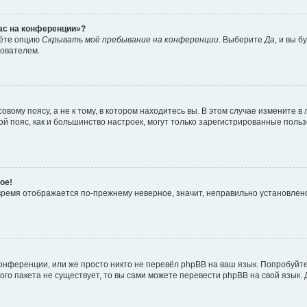
час на конференции»?
дёте опцию
Скрывать моё пребывание на конференции
. Выберите
Да
, и вы 
зователем.
вому поясу, а не к тому, в котором находитесь вы. В этом случае измените в 
овой пояс, как и большинство настроек, могут только зарегистрированные пол
ое!
о время отображается по-прежнему неверное, значит, неправильно установле
онференции, или же просто никто не перевёл phpBB на ваш язык. Попробуйт
вого пакета не существует, то вы сами можете перевести phpBB на свой язы