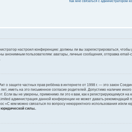
Как мне связаться с администратором 
дминистратор настроил конференцию: должны ли вы зарегистрироваться, чтобы
 анонимным пользователям: аватары, личные сообщения, отправка email-сооб
.
 или Акт о защите частных прав ребёнка в интернете от 1998 г. — это закон Со
т, иметь на это письменное согласие родителей. Допустимо наличие иного
 Если вы не уверены, применимо ли это к вам, как к регистрирующемуся на 
Limited администрация данной конференции не может давать рекомендаций 
ос «С кем можно связаться по вопросу некорректного использования и/или ю
т юридической силы.
.