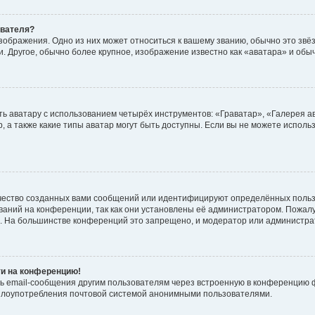
ователя?
зображения. Одно из них может относиться к вашему званию, обычно это звёзд
. Другое, обычно более крупное, изображение известно как «аватара» и обы
ь аватару с использованием четырёх инструментов: «Граватар», «Галерея а
, а также какие типы аватар могут быть доступны. Если вы не можете испол
чество созданных вами сообщений или идентифицируют определённых польз
аний на конференции, так как они установлены её администратором. Пожал
е. На большинстве конференций это запрещено, и модератор или администра
ти на конференцию!
ь email-сообщения другим пользователям через встроенную в конференцию ф
ь злоупотребления почтовой системой анонимными пользователями.