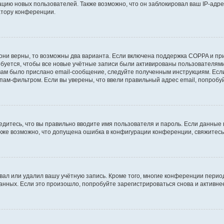
ию новых пользователей. Также возможно, что он заблокировал ваш IP-адре
атору конференции.
они верны, то возможны два варианта. Если включена поддержка COPPA и при 
уется, чтобы все новые учётные записи были активированы пользователями
ам было прислано email-сообщение, следуйте полученным инструкциям. Если
пам-фильтром. Если вы уверены, что ввели правильный адрес email, попробу
едитесь, что вы правильно вводите имя пользователя и пароль. Если данные
Также возможно, что допущена ошибка в конфигурации конференции, свяжитес
вал или удалил вашу учётную запись. Кроме того, многие конференции перио
ных. Если это произошло, попробуйте зарегистрироваться снова и активнее 