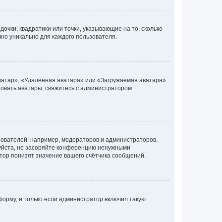
очки, квадратики или точки, указывающие на то, сколько
чно уникально для каждого пользователя.
ватар», «Удалённая аватара» или «Загружаемая аватара».
ьзовать аватары, свяжитесь с администратором
ователей: например, модераторов и администраторов.
уйста, не засоряйте конференцию ненужными
тор понизят значение вашего счётчика сообщений.
орму, и только если администратор включил такую