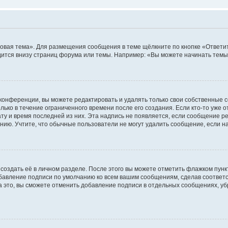
овая тема». Для размещения сообщения в теме щёлкните по кнопке «Ответит
ится внизу страниц форума или темы. Например: «Вы можете начинать темы»
конференции, вы можете редактировать и удалять только свои собственные 
ько в течение ограниченного времени после его создания. Если кто-то уже 
дату и время последней из них. Эта надпись не появляется, если сообщение 
ию. Учтите, что обычные пользователи не могут удалить сообщение, если на 
создать её в личном разделе. После этого вы можете отметить флажком пун
обавление подписи по умолчанию ко всем вашим сообщениям, сделав соотве
а это, вы сможете отменить добавление подписи в отдельных сообщениях, у