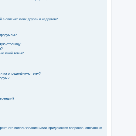
й в списках моих друзей и недругов?
и форумам?
стую страницу!
и?
ные мной темы?
ься на определённую тему?
форум?
ференции?
рректного использования и/или юридических вопросов, связанных