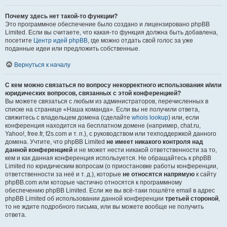
Почему здесь нет такой-то функции?
Это программное обеспечение было создано и лицензировано phpBB
Limited. Если вы считаете, что какая-то функция должна быть добавлена,
посетите
Центр идей phpBB
, где можно отдать свой голос за уже
поданные идеи или предложить собственные.
Вернуться к началу
С кем можно связаться по вопросу некорректного использования и/или
юридических вопросов, связанных с этой конференцией?
Вы можете связаться с любым из администраторов, перечисленных в
списке на странице «Наша команда». Если вы не получили ответа,
свяжитесь с владельцем домена (сделайте
whois lookup
) или, если
конференция находится на бесплатном домене (например, chat.ru,
Yahoo!, free.fr, f2s.com и т. п.), с руководством или техподдержкой данного
домена. Учтите, что phpBB Limited
не имеет никакого контроля над
данной конференцией
и не может нести никакой ответственности за то,
кем и как данная конференция используется. Не обращайтесь к phpBB
Limited по юридическим вопросам (о приостановке работы конференции,
ответственности за неё и т. д.), которые
не относятся напрямую
к сайту
phpBB.com или которые частично относятся к программному
обеспечению phpBB Limited. Если же вы всё-таки пошлёте email в адрес
phpBB Limited об использовании данной конференции
третьей стороной
,
то не ждите подробного письма, или вы можете вообще не получить
ответа.