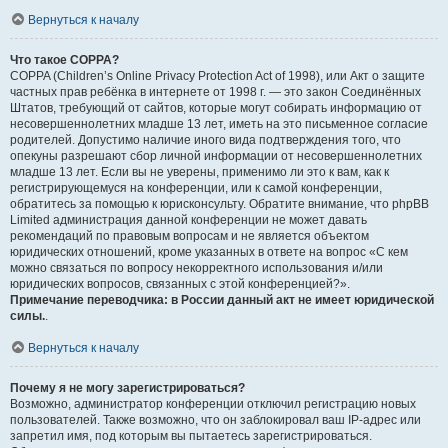
Вернуться к началу
Что такое COPPA?
COPPA (Children’s Online Privacy Protection Act of 1998), или Акт о защите
частных прав ребёнка в интернете от 1998 г. — это закон Соединённых
Штатов, требующий от сайтов, которые могут собирать информацию от
несовершеннолетних младше 13 лет, иметь на это письменное согласие
родителей. Допустимо наличие иного вида подтверждения того, что
опекуны разрешают сбор личной информации от несовершеннолетних
младше 13 лет. Если вы не уверены, применимо ли это к вам, как к
регистрирующемуся на конференции, или к самой конференции,
обратитесь за помощью к юрисконсульту. Обратите внимание, что phpBB
Limited администрация данной конференции не может давать
рекомендаций по правовым вопросам и не является объектом
юридических отношений, кроме указанных в ответе на вопрос «С кем
можно связаться по вопросу некорректного использования и/или
юридических вопросов, связанных с этой конференцией?».
Примечание переводчика: в России данный акт не имеет юридической
силы.
.
Вернуться к началу
Почему я не могу зарегистрироваться?
Возможно, администратор конференции отключил регистрацию новых
пользователей. Также возможно, что он заблокировал ваш IP-адрес или
запретил имя, под которым вы пытаетесь зарегистрироваться.