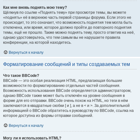
Как мне вновь поднять мою тему?
Щёлкнув по ссылке «Поднять тему» при просмотре темы, вы можете
«поднять» её в верхнюю часть первой страницы форума. Если этого не
происходит, то это означает, что возможность поднятия тем могла быть
отключена, или время, которое должно пройти до повторного поднятия
темы, ещё не прошло. Также можно поднять тему, просто ответив на неё,
однако удостоверьтесь, что тем самым вы не нарушаете правила
конференции, на которой находитесь.
Вернуться к началу
Форматирование сообщений и типы создаваемых тем
Что такое BBCode?
BBCode — это особая реализация HTML, предлагающая большие
возможности по форматированию отдельных частей сообщения.
Возможность использования BBCode определяется администратором,
однако BBCode также может быть отключён на уровне сообщения в
форме для его отправки. BBCode очень похож на HTML, но теги в нём
заключаются в квадратные скобки [ и ], а не в < и >. За дополнительной
информацией о BBCode обратитесь к руководству по BBCode, ссылка на
которое доступна из формы отправки сообщений.
Вернуться к началу
Могу ли я использовать HTML?