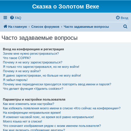
Сказка о Золотом Веке
FAQ
Вход
П
На главную
Список форумов
Часто задаваемые вопросы
о
Часто задаваемые вопросы
и
с
Вход на конференцию и регистрация
Зачем мне нужно регистрироваться?
к
Что такое COPPA?
Почему я не могу зарегистрироваться?
Я только что зарегистрировался, но не могу войти!
Почему я не могу войти?
Я давно зарегистрирован, но больше не могу войти!
Я забыл пароль!
Почему мне периодически приходится повторять ввод имени и пароля?
Что делает функция «Удалить cookies»?
Параметры и настройки пользователя
Как мне изменить мои настройки?
Как избежать появления моего имени в списке «Кто сейчас на конференции»?
На конференции неправильное время!
Я изменил часовой пояс, но время всё равно неправильное!
Моего языка нет в списке!
Что означают изображения рядом с моим именем пользователя?
Как мне включить отображение аватары?