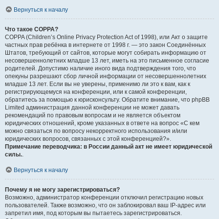
Вернуться к началу
Что такое COPPA?
COPPA (Children’s Online Privacy Protection Act of 1998), или Акт о защите
частных прав ребёнка в интернете от 1998 г. — это закон Соединённых
Штатов, требующий от сайтов, которые могут собирать информацию от
несовершеннолетних младше 13 лет, иметь на это письменное согласие
родителей. Допустимо наличие иного вида подтверждения того, что
опекуны разрешают сбор личной информации от несовершеннолетних
младше 13 лет. Если вы не уверены, применимо ли это к вам, как к
регистрирующемуся на конференции, или к самой конференции,
обратитесь за помощью к юрисконсульту. Обратите внимание, что phpBB
Limited администрация данной конференции не может давать
рекомендаций по правовым вопросам и не является объектом
юридических отношений, кроме указанных в ответе на вопрос «С кем
можно связаться по вопросу некорректного использования и/или
юридических вопросов, связанных с этой конференцией?».
Примечание переводчика: в России данный акт не имеет юридической
силы.
.
Вернуться к началу
Почему я не могу зарегистрироваться?
Возможно, администратор конференции отключил регистрацию новых
пользователей. Также возможно, что он заблокировал ваш IP-адрес или
запретил имя, под которым вы пытаетесь зарегистрироваться.