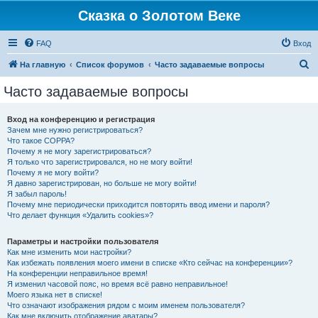
Сказка о Золотом Веке
FAQ
Вход
П
На главную
Список форумов
Часто задаваемые вопросы
о
Часто задаваемые вопросы
и
с
Вход на конференцию и регистрация
Зачем мне нужно регистрироваться?
к
Что такое COPPA?
Почему я не могу зарегистрироваться?
Я только что зарегистрировался, но не могу войти!
Почему я не могу войти?
Я давно зарегистрирован, но больше не могу войти!
Я забыл пароль!
Почему мне периодически приходится повторять ввод имени и пароля?
Что делает функция «Удалить cookies»?
Параметры и настройки пользователя
Как мне изменить мои настройки?
Как избежать появления моего имени в списке «Кто сейчас на конференции»?
На конференции неправильное время!
Я изменил часовой пояс, но время всё равно неправильное!
Моего языка нет в списке!
Что означают изображения рядом с моим именем пользователя?
Как мне включить отображение аватары?