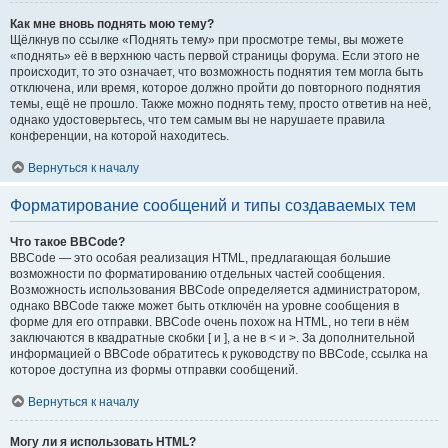
Как мне вновь поднять мою тему?
Щёлкнув по ссылке «Поднять тему» при просмотре темы, вы можете
«поднять» её в верхнюю часть первой страницы форума. Если этого не
происходит, то это означает, что возможность поднятия тем могла быть
отключена, или время, которое должно пройти до повторного поднятия
темы, ещё не прошло. Также можно поднять тему, просто ответив на неё,
однако удостоверьтесь, что тем самым вы не нарушаете правила
конференции, на которой находитесь.
Вернуться к началу
Форматирование сообщений и типы создаваемых тем
Что такое BBCode?
BBCode — это особая реализация HTML, предлагающая большие
возможности по форматированию отдельных частей сообщения.
Возможность использования BBCode определяется администратором,
однако BBCode также может быть отключён на уровне сообщения в
форме для его отправки. BBCode очень похож на HTML, но теги в нём
заключаются в квадратные скобки [ и ], а не в < и >. За дополнительной
информацией о BBCode обратитесь к руководству по BBCode, ссылка на
которое доступна из формы отправки сообщений.
Вернуться к началу
Могу ли я использовать HTML?