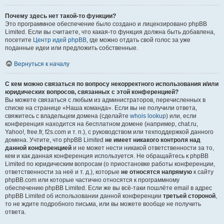
Почему здесь нет такой-то функции?
Это программное обеспечение было создано и лицензировано phpBB
Limited. Если вы считаете, что какая-то функция должна быть добавлена,
посетите
Центр идей phpBB
, где можно отдать свой голос за уже
поданные идеи или предложить собственные.
Вернуться к началу
С кем можно связаться по вопросу некорректного использования и/или
юридических вопросов, связанных с этой конференцией?
Вы можете связаться с любым из администраторов, перечисленных в
списке на странице «Наша команда». Если вы не получили ответа,
свяжитесь с владельцем домена (сделайте
whois lookup
) или, если
конференция находится на бесплатном домене (например, chat.ru,
Yahoo!, free.fr, f2s.com и т. п.), с руководством или техподдержкой данного
домена. Учтите, что phpBB Limited
не имеет никакого контроля над
данной конференцией
и не может нести никакой ответственности за то,
кем и как данная конференция используется. Не обращайтесь к phpBB
Limited по юридическим вопросам (о приостановке работы конференции,
ответственности за неё и т. д.), которые
не относятся напрямую
к сайту
phpBB.com или которые частично относятся к программному
обеспечению phpBB Limited. Если же вы всё-таки пошлёте email в адрес
phpBB Limited об использовании данной конференции
третьей стороной
,
то не ждите подробного письма, или вы можете вообще не получить
ответа.