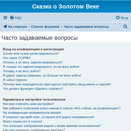
Сказка о Золотом Веке
FAQ
Вход
П
На главную
Список форумов
Часто задаваемые вопросы
о
Часто задаваемые вопросы
и
с
Вход на конференцию и регистрация
Зачем мне нужно регистрироваться?
к
Что такое COPPA?
Почему я не могу зарегистрироваться?
Я только что зарегистрировался, но не могу войти!
Почему я не могу войти?
Я давно зарегистрирован, но больше не могу войти!
Я забыл пароль!
Почему мне периодически приходится повторять ввод имени и пароля?
Что делает функция «Удалить cookies»?
Параметры и настройки пользователя
Как мне изменить мои настройки?
Как избежать появления моего имени в списке «Кто сейчас на конференции»?
На конференции неправильное время!
Я изменил часовой пояс, но время всё равно неправильное!
Моего языка нет в списке!
Что означают изображения рядом с моим именем пользователя?
Как мне включить отображение аватары?