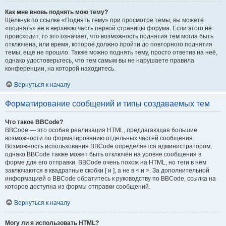
Как мне вновь поднять мою тему?
Щёлкнув по ссылке «Поднять тему» при просмотре темы, вы можете
«поднять» её в верхнюю часть первой страницы форума. Если этого не
происходит, то это означает, что возможность поднятия тем могла быть
отключена, или время, которое должно пройти до повторного поднятия
темы, ещё не прошло. Также можно поднять тему, просто ответив на неё,
однако удостоверьтесь, что тем самым вы не нарушаете правила
конференции, на которой находитесь.
Вернуться к началу
Форматирование сообщений и типы создаваемых тем
Что такое BBCode?
BBCode — это особая реализация HTML, предлагающая большие
возможности по форматированию отдельных частей сообщения.
Возможность использования BBCode определяется администратором,
однако BBCode также может быть отключён на уровне сообщения в
форме для его отправки. BBCode очень похож на HTML, но теги в нём
заключаются в квадратные скобки [ и ], а не в < и >. За дополнительной
информацией о BBCode обратитесь к руководству по BBCode, ссылка на
которое доступна из формы отправки сообщений.
Вернуться к началу
Могу ли я использовать HTML?