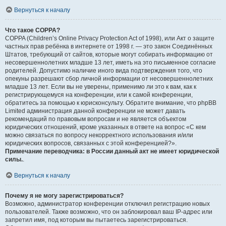
Вернуться к началу
Что такое COPPA?
COPPA (Children’s Online Privacy Protection Act of 1998), или Акт о защите
частных прав ребёнка в интернете от 1998 г. — это закон Соединённых
Штатов, требующий от сайтов, которые могут собирать информацию от
несовершеннолетних младше 13 лет, иметь на это письменное согласие
родителей. Допустимо наличие иного вида подтверждения того, что
опекуны разрешают сбор личной информации от несовершеннолетних
младше 13 лет. Если вы не уверены, применимо ли это к вам, как к
регистрирующемуся на конференции, или к самой конференции,
обратитесь за помощью к юрисконсульту. Обратите внимание, что phpBB
Limited администрация данной конференции не может давать
рекомендаций по правовым вопросам и не является объектом
юридических отношений, кроме указанных в ответе на вопрос «С кем
можно связаться по вопросу некорректного использования и/или
юридических вопросов, связанных с этой конференцией?».
Примечание переводчика: в России данный акт не имеет юридической
силы.
.
Вернуться к началу
Почему я не могу зарегистрироваться?
Возможно, администратор конференции отключил регистрацию новых
пользователей. Также возможно, что он заблокировал ваш IP-адрес или
запретил имя, под которым вы пытаетесь зарегистрироваться.