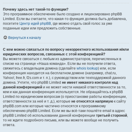
Почему здесь нет такой-то функции?
Это программное обеспечение было создано и лицензировано phpBB
Limited. Если вы считаете, что какая-то функция должна быть добавлена,
посетите
Центр идей phpBB
, где можно отдать свой голос за уже
поданные идеи или предложить собственные.
Вернуться к началу
С кем можно связаться по вопросу некорректного использования и/или
юридических вопросов, связанных с этой конференцией?
Вы можете связаться с любым из администраторов, перечисленных в
списке на странице «Наша команда». Если вы не получили ответа,
свяжитесь с владельцем домена (сделайте
whois lookup
) или, если
конференция находится на бесплатном домене (например, chat.ru,
Yahoo!, free.fr, f2s.com и т. п.), с руководством или техподдержкой данного
домена. Учтите, что phpBB Limited
не имеет никакого контроля над
данной конференцией
и не может нести никакой ответственности за то,
кем и как данная конференция используется. Не обращайтесь к phpBB
Limited по юридическим вопросам (о приостановке работы конференции,
ответственности за неё и т. д.), которые
не относятся напрямую
к сайту
phpBB.com или которые частично относятся к программному
обеспечению phpBB Limited. Если же вы всё-таки пошлёте email в адрес
phpBB Limited об использовании данной конференции
третьей стороной
,
то не ждите подробного письма, или вы можете вообще не получить
ответа.