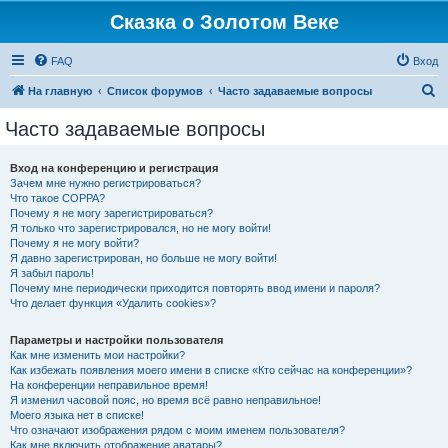
Сказка о Золотом Веке
FAQ
Вход
П
На главную
Список форумов
Часто задаваемые вопросы
о
Часто задаваемые вопросы
и
с
Вход на конференцию и регистрация
Зачем мне нужно регистрироваться?
к
Что такое COPPA?
Почему я не могу зарегистрироваться?
Я только что зарегистрировался, но не могу войти!
Почему я не могу войти?
Я давно зарегистрирован, но больше не могу войти!
Я забыл пароль!
Почему мне периодически приходится повторять ввод имени и пароля?
Что делает функция «Удалить cookies»?
Параметры и настройки пользователя
Как мне изменить мои настройки?
Как избежать появления моего имени в списке «Кто сейчас на конференции»?
На конференции неправильное время!
Я изменил часовой пояс, но время всё равно неправильное!
Моего языка нет в списке!
Что означают изображения рядом с моим именем пользователя?
Как мне включить отображение аватары?