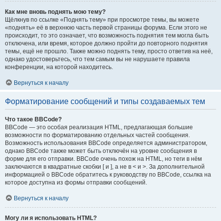
Как мне вновь поднять мою тему?
Щёлкнув по ссылке «Поднять тему» при просмотре темы, вы можете
«поднять» её в верхнюю часть первой страницы форума. Если этого не
происходит, то это означает, что возможность поднятия тем могла быть
отключена, или время, которое должно пройти до повторного поднятия
темы, ещё не прошло. Также можно поднять тему, просто ответив на неё,
однако удостоверьтесь, что тем самым вы не нарушаете правила
конференции, на которой находитесь.
Вернуться к началу
Форматирование сообщений и типы создаваемых тем
Что такое BBCode?
BBCode — это особая реализация HTML, предлагающая большие
возможности по форматированию отдельных частей сообщения.
Возможность использования BBCode определяется администратором,
однако BBCode также может быть отключён на уровне сообщения в
форме для его отправки. BBCode очень похож на HTML, но теги в нём
заключаются в квадратные скобки [ и ], а не в < и >. За дополнительной
информацией о BBCode обратитесь к руководству по BBCode, ссылка на
которое доступна из формы отправки сообщений.
Вернуться к началу
Могу ли я использовать HTML?