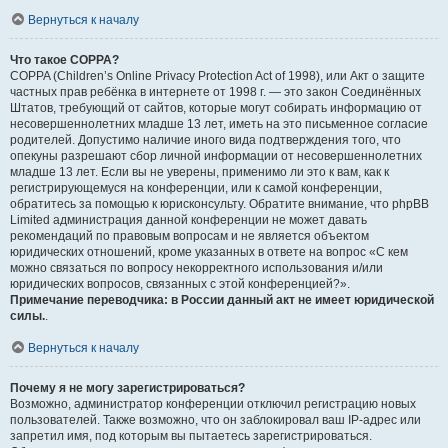
Вернуться к началу
Что такое COPPA?
COPPA (Children’s Online Privacy Protection Act of 1998), или Акт о защите
частных прав ребёнка в интернете от 1998 г. — это закон Соединённых
Штатов, требующий от сайтов, которые могут собирать информацию от
несовершеннолетних младше 13 лет, иметь на это письменное согласие
родителей. Допустимо наличие иного вида подтверждения того, что
опекуны разрешают сбор личной информации от несовершеннолетних
младше 13 лет. Если вы не уверены, применимо ли это к вам, как к
регистрирующемуся на конференции, или к самой конференции,
обратитесь за помощью к юрисконсульту. Обратите внимание, что phpBB
Limited администрация данной конференции не может давать
рекомендаций по правовым вопросам и не является объектом
юридических отношений, кроме указанных в ответе на вопрос «С кем
можно связаться по вопросу некорректного использования и/или
юридических вопросов, связанных с этой конференцией?».
Примечание переводчика: в России данный акт не имеет юридической
силы.
.
Вернуться к началу
Почему я не могу зарегистрироваться?
Возможно, администратор конференции отключил регистрацию новых
пользователей. Также возможно, что он заблокировал ваш IP-адрес или
запретил имя, под которым вы пытаетесь зарегистрироваться.