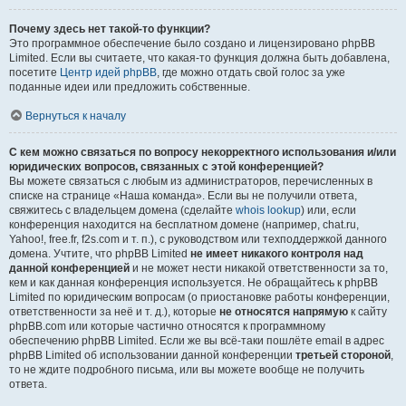
Почему здесь нет такой-то функции?
Это программное обеспечение было создано и лицензировано phpBB
Limited. Если вы считаете, что какая-то функция должна быть добавлена,
посетите
Центр идей phpBB
, где можно отдать свой голос за уже
поданные идеи или предложить собственные.
Вернуться к началу
С кем можно связаться по вопросу некорректного использования и/или
юридических вопросов, связанных с этой конференцией?
Вы можете связаться с любым из администраторов, перечисленных в
списке на странице «Наша команда». Если вы не получили ответа,
свяжитесь с владельцем домена (сделайте
whois lookup
) или, если
конференция находится на бесплатном домене (например, chat.ru,
Yahoo!, free.fr, f2s.com и т. п.), с руководством или техподдержкой данного
домена. Учтите, что phpBB Limited
не имеет никакого контроля над
данной конференцией
и не может нести никакой ответственности за то,
кем и как данная конференция используется. Не обращайтесь к phpBB
Limited по юридическим вопросам (о приостановке работы конференции,
ответственности за неё и т. д.), которые
не относятся напрямую
к сайту
phpBB.com или которые частично относятся к программному
обеспечению phpBB Limited. Если же вы всё-таки пошлёте email в адрес
phpBB Limited об использовании данной конференции
третьей стороной
,
то не ждите подробного письма, или вы можете вообще не получить
ответа.