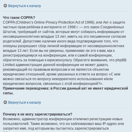
Вернуться к началу
Что такое COPPA?
COPPA (Children’s Online Privacy Protection Act of 1998), или Акт о защите
частных прав ребёнка в интернете от 1998 г. — это закон Соединённых
Штатов, требующий от сайтов, которые могут собирать информацию от
несовершеннолетних младше 13 лет, иметь на это письменное согласие
родителей. Допустимо наличие иного вида подтверждения того, что
опекуны разрешают сбор личной информации от несовершеннолетних
младше 13 лет. Если вы не уверены, применимо ли это к вам, как к
регистрирующемуся на конференции, или к самой конференции,
обратитесь за помощью к юрисконсульту. Обратите внимание, что phpBB
Limited администрация данной конференции не может давать
рекомендаций по правовым вопросам и не является объектом
юридических отношений, кроме указанных в ответе на вопрос «С кем
можно связаться по вопросу некорректного использования и/или
юридических вопросов, связанных с этой конференцией?».
Примечание переводчика: в России данный акт не имеет юридической
силы.
.
Вернуться к началу
Почему я не могу зарегистрироваться?
Возможно, администратор конференции отключил регистрацию новых
пользователей. Также возможно, что он заблокировал ваш IP-адрес или
запретил имя, под которым вы пытаетесь зарегистрироваться.