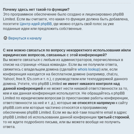
Почему здесь нет такой-то функции?
Это программное обеспечение было создано и лицензировано phpBB
Limited. Если вы считаете, что какая-то функция должна быть добавлена,
посетите
Центр идей phpBB
, где можно отдать свой голос за уже
поданные идеи или предложить собственные.
Вернуться к началу
С кем можно связаться по вопросу некорректного использования и/или
юридических вопросов, связанных с этой конференцией?
Вы можете связаться с любым из администраторов, перечисленных в
списке на странице «Наша команда». Если вы не получили ответа,
свяжитесь с владельцем домена (сделайте
whois lookup
) или, если
конференция находится на бесплатном домене (например, chat.ru,
Yahoo!, free.fr, f2s.com и т. п.), с руководством или техподдержкой данного
домена. Учтите, что phpBB Limited
не имеет никакого контроля над
данной конференцией
и не может нести никакой ответственности за то,
кем и как данная конференция используется. Не обращайтесь к phpBB
Limited по юридическим вопросам (о приостановке работы конференции,
ответственности за неё и т. д.), которые
не относятся напрямую
к сайту
phpBB.com или которые частично относятся к программному
обеспечению phpBB Limited. Если же вы всё-таки пошлёте email в адрес
phpBB Limited об использовании данной конференции
третьей стороной
,
то не ждите подробного письма, или вы можете вообще не получить
ответа.