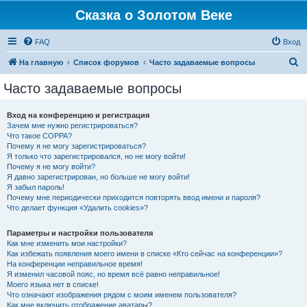
Сказка о Золотом Веке
FAQ
Вход
П
На главную
Список форумов
Часто задаваемые вопросы
о
Часто задаваемые вопросы
и
с
Вход на конференцию и регистрация
Зачем мне нужно регистрироваться?
к
Что такое COPPA?
Почему я не могу зарегистрироваться?
Я только что зарегистрировался, но не могу войти!
Почему я не могу войти?
Я давно зарегистрирован, но больше не могу войти!
Я забыл пароль!
Почему мне периодически приходится повторять ввод имени и пароля?
Что делает функция «Удалить cookies»?
Параметры и настройки пользователя
Как мне изменить мои настройки?
Как избежать появления моего имени в списке «Кто сейчас на конференции»?
На конференции неправильное время!
Я изменил часовой пояс, но время всё равно неправильное!
Моего языка нет в списке!
Что означают изображения рядом с моим именем пользователя?
Как мне включить отображение аватары?