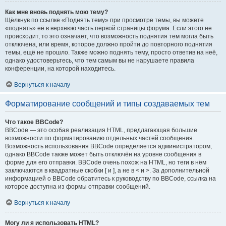
Как мне вновь поднять мою тему?
Щёлкнув по ссылке «Поднять тему» при просмотре темы, вы можете
«поднять» её в верхнюю часть первой страницы форума. Если этого не
происходит, то это означает, что возможность поднятия тем могла быть
отключена, или время, которое должно пройти до повторного поднятия
темы, ещё не прошло. Также можно поднять тему, просто ответив на неё,
однако удостоверьтесь, что тем самым вы не нарушаете правила
конференции, на которой находитесь.
Вернуться к началу
Форматирование сообщений и типы создаваемых тем
Что такое BBCode?
BBCode — это особая реализация HTML, предлагающая большие
возможности по форматированию отдельных частей сообщения.
Возможность использования BBCode определяется администратором,
однако BBCode также может быть отключён на уровне сообщения в
форме для его отправки. BBCode очень похож на HTML, но теги в нём
заключаются в квадратные скобки [ и ], а не в < и >. За дополнительной
информацией о BBCode обратитесь к руководству по BBCode, ссылка на
которое доступна из формы отправки сообщений.
Вернуться к началу
Могу ли я использовать HTML?