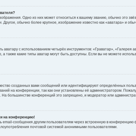
ователя?
зображения. Одно из них может относиться к вашему званию, обычно это звёзд
. Другое, обычно более крупное, изображение известно как «аватара» и обы
ь аватару с использованием четырёх инструментов: «Граватар», «Галерея а
, а также какие типы аватар могут быть доступны. Если вы не можете испол
чество созданных вами сообщений или идентифицируют определённых польз
аний на конференции, так как они установлены её администратором. Пожал
е. На большинстве конференций это запрещено, и модератор или администра
ти на конференцию!
ь email-сообщения другим пользователям через встроенную в конференцию ф
ь злоупотребления почтовой системой анонимными пользователями.