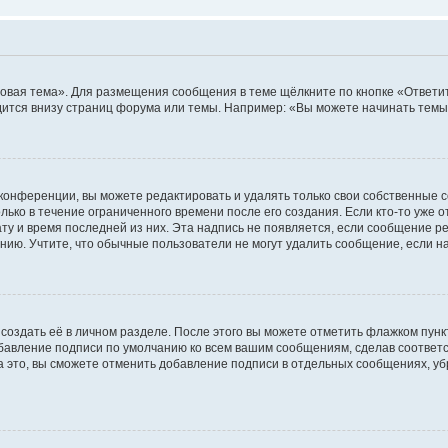
овая тема». Для размещения сообщения в теме щёлкните по кнопке «Ответит
ится внизу страниц форума или темы. Например: «Вы можете начинать темы»
конференции, вы можете редактировать и удалять только свои собственные 
ько в течение ограниченного времени после его создания. Если кто-то уже 
дату и время последней из них. Эта надпись не появляется, если сообщение 
ию. Учтите, что обычные пользователи не могут удалить сообщение, если на 
создать её в личном разделе. После этого вы можете отметить флажком пун
обавление подписи по умолчанию ко всем вашим сообщениям, сделав соотве
а это, вы сможете отменить добавление подписи в отдельных сообщениях, у