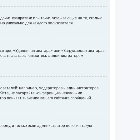
очки, квадратики или точки, указывающие на то, сколько
чно уникально для каждого пользователя.
ватар», «Удалённая аватара» или «Загружаемая аватара».
ьзовать аватары, свяжитесь с администратором
ователей: например, модераторов и администраторов.
уйста, не засоряйте конференцию ненужными
тор понизят значение вашего счётчика сообщений.
орму, и только если администратор включил такую