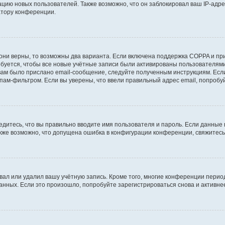
ию новых пользователей. Также возможно, что он заблокировал ваш IP-адре
атору конференции.
они верны, то возможны два варианта. Если включена поддержка COPPA и при 
уется, чтобы все новые учётные записи были активированы пользователями
ам было прислано email-сообщение, следуйте полученным инструкциям. Если
пам-фильтром. Если вы уверены, что ввели правильный адрес email, попробу
едитесь, что вы правильно вводите имя пользователя и пароль. Если данные
Также возможно, что допущена ошибка в конфигурации конференции, свяжитес
вал или удалил вашу учётную запись. Кроме того, многие конференции перио
ных. Если это произошло, попробуйте зарегистрироваться снова и активнее 