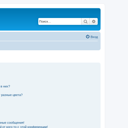
Поиск
Расширенный по
Вход
 в них?
 разные цвета?
чные сообщения!
 от кого-то с этой конференции!