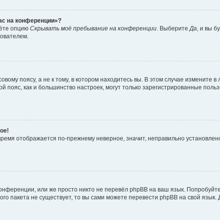
час на конференции»?
дёте опцию
Скрывать моё пребывание на конференции
. Выберите
Да
, и вы 
зователем.
вому поясу, а не к тому, в котором находитесь вы. В этом случае измените в 
овой пояс, как и большинство настроек, могут только зарегистрированные пол
ое!
о время отображается по-прежнему неверное, значит, неправильно установле
онференции, или же просто никто не перевёл phpBB на ваш язык. Попробуйт
вого пакета не существует, то вы сами можете перевести phpBB на свой язы