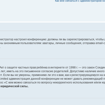
Как мне связаться с администратором 
дминистратор настроил конференцию: должны ли вы зарегистрироваться, чтобы
 анонимным пользователям: аватары, личные сообщения, отправка email-сооб
.
 или Акт о защите частных прав ребёнка в интернете от 1998 г. — это закон Со
т, иметь на это письменное согласие родителей. Допустимо наличие иного
 Если вы не уверены, применимо ли это к вам, как к регистрирующемуся на 
Limited администрация данной конференции не может давать рекомендаций 
ос «С кем можно связаться по вопросу некорректного использования и/или ю
т юридической силы.
.