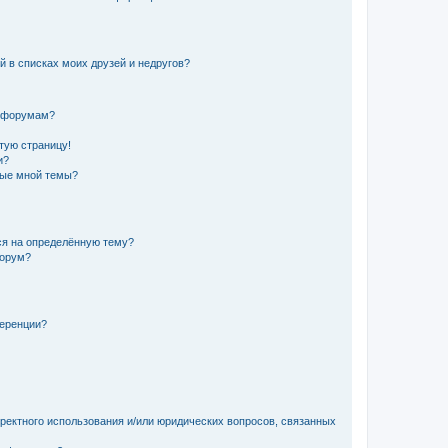
й в списках моих друзей и недругов?
и форумам?
стую страницу!
и?
ные мной темы?
ься на определённую тему?
форум?
ференции?
рректного использования и/или юридических вопросов, связанных